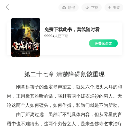
书架
听书
下载
免费下载此书，离线随时看
9999+
人已下载
免费读全文
第二十七章 清楚障碍鼠骸重现
刚拿起筷子的金定寻声望去，就见六个肥头大耳的和
尚，正用极其难听的话，驱赶着两个破衣烂衫的穷人。无
论这两个人如何磕头，如何作揖，和尚们就是不为所动。
由于距离过远，虽然听不到具体内容，但从零星的言
语中也不难猜出，这两个穷苦之人，是来金佛寺乞求治疗