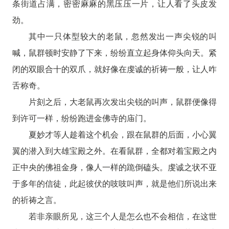
条街道占满，密密麻麻的黑压压一片，让人看了头皮发
劲。
其中一只体型较大的老鼠，忽然发出一声尖锐的叫
喊，鼠群顿时安静了下来，纷纷直立起身体仰头向天。紧
闭的双眼合十的双爪，就好像在虔诚的祈祷一般，让人咋
舌称奇。
片刻之后，大老鼠再次发出尖锐的叫声，鼠群便像得
到许可一样，纷纷跑进金佛寺的庙门。
夏妙才等人趁着这个机会，跟在鼠群的后面，小心翼
翼的潜入到大雄宝殿之外。在看鼠群，全都对着宝殿之内
正中央的佛祖金身，像人一样的跪倒磕头。虔诚之状不亚
于多年的信徒，此起彼伏的吱吱叫声，就是他们所说出来
的祈祷之言。
若非亲眼所见，这三个人是怎么也不会相信，在这世