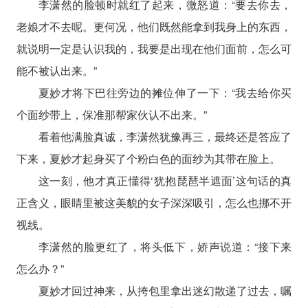
李潇然的脸顿时就红了起来，微怒道：“要去你去，
老娘才不去呢。更何况，他们既然能拿到我身上的东西，
就说明一定是认识我的，我要是出现在他们面前，怎么可
能不被认出来。”
夏妙才将下巴往旁边的摊位伸了一下：“我去给你买
个面纱带上，保准那帮家伙认不出来。”
看着他满脸真诚，李潇然犹豫再三，最终还是答应了
下来，夏妙才起身买了个粉白色的面纱为其带在脸上。
这一刻，他才真正懂得‘犹抱琵琶半遮面’这句话的真
正含义，眼睛里被这美貌的女子深深吸引，怎么也挪不开
视线。
李潇然的脸更红了，将头低下，娇声说道：“接下来
怎么办？”
夏妙才回过神来，从挎包里拿出迷幻散递了过去，嘱