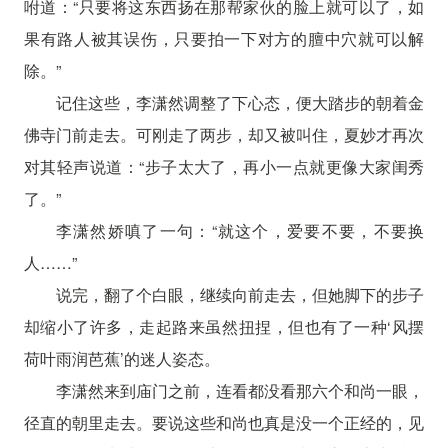
咐道：“只要将这东西扬在那帮家伙的脸上就可以了，如
果有路人被其误伤，只要拍一下对方的膻中穴就可以解
除。”
记住这些，李潇然调整了下心态，便大踏步的朝着金
佛寺门前走去。可刚走了两步，却又被叫住，夏妙才再次
对其轻声说道：“步子太大了，再小一点就更像大家闺秀
了。”
李潇然娇嗔了一句：“就这个，爱要不要，不要换
人……”
说完，翻了个白眼，继续向前走去，但她脚下的步子
却缩小了许多，走起路来虽然扭捏，但也有了一种‘风摆
荷叶雨润芭蕉’的迷人姿态。
李潇然来到庙门之前，连看都没看那六个和尚一眼，
径直的朝里走去。要说这些和尚也真是没一个正经的，见