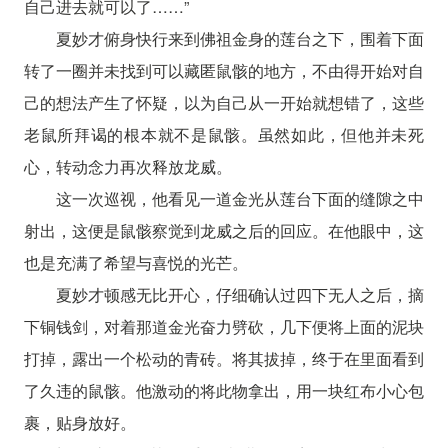
自己进去就可以了……”
夏妙才俯身快行来到佛祖金身的莲台之下，围着下面
转了一圈并未找到可以藏匿鼠骸的地方，不由得开始对自
己的想法产生了怀疑，以为自己从一开始就想错了，这些
老鼠所拜谒的根本就不是鼠骸。虽然如此，但他并未死
心，转动念力再次释放龙威。
这一次巡视，他看见一道金光从莲台下面的缝隙之中
射出，这便是鼠骸察觉到龙威之后的回应。在他眼中，这
也是充满了希望与喜悦的光芒。
夏妙才顿感无比开心，仔细确认过四下无人之后，摘
下铜钱剑，对着那道金光奋力劈砍，几下便将上面的泥块
打掉，露出一个松动的青砖。将其拔掉，终于在里面看到
了久违的鼠骸。他激动的将此物拿出，用一块红布小心包
裹，贴身放好。