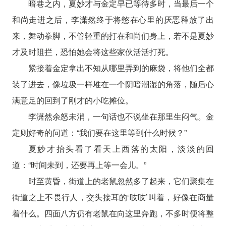
暗巷之内，夏妙才与金定早已等待多时，当最后一个
和尚走进之后，李潇然终于将憋在心里的厌恶释放了出
来，舞动拳脚，不管轻重的打在和尚们身上，若不是夏妙
才及时阻拦，恐怕她会将这些家伙活活打死。
紧接着金定拿出不知从哪里弄到的麻袋，将他们全都
装了进去，像垃圾一样堆在一个阴暗潮湿的角落，随后心
满意足的回到了刚才的小吃摊位。
李潇然余怒未消，一句话也不说坐在那里生闷气。金
定则好奇的问道：“我们要在这里等到什么时候？”
夏妙才抬头看了看天上西落的太阳，淡淡的回
道：“时间未到，还要再上等一会儿。”
时至黄昏，街道上的老鼠忽然多了起来，它们聚集在
街道之上不畏行人，交头接耳的‘吱吱’叫着，好像在商量
着什么。四面八方仍有老鼠在向这里奔跑，不多时便将整