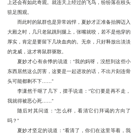
上还会有如此奇观。就连天上经过的飞鸟，纷纷落在枝头
驻足围观。
而此时的鼠群也是异常凶悍，夏妙才正准备抬脚迈入
大殿之时，几只老鼠跳到腿上，张嘴就咬，若不是他穿的
厚实，肯定是要留下几块血肉的。无奈，只好释放出淡淡
的龙威，这才将鼠群驱散。
夏妙才心有余悸的说道：“我的妈呀，没想到这些小
东西居然这么厉害，这要是一起进攻的话，不出片刻连骨
头可能都剩不下……”
李潇然干呕了几下，摆手说道：“它们要是再不走，
我就得被恶心死……”
随后对其问道：“怎么样，看清它们拜谒的方向了
吗？”
夏妙才坚定的说道：“看清了，你们在这里等着，我