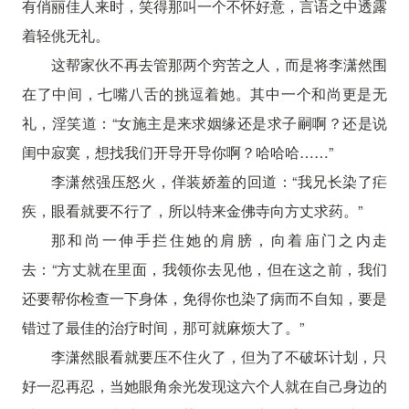
有俏丽佳人来时，笑得那叫一个不怀好意，言语之中透露
着轻佻无礼。
这帮家伙不再去管那两个穷苦之人，而是将李潇然围
在了中间，七嘴八舌的挑逗着她。其中一个和尚更是无
礼，淫笑道：“女施主是来求姻缘还是求子嗣啊？还是说
闺中寂寞，想找我们开导开导你啊？哈哈哈……”
李潇然强压怒火，佯装娇羞的回道：“我兄长染了疟
疾，眼看就要不行了，所以特来金佛寺向方丈求药。”
那和尚一伸手拦住她的肩膀，向着庙门之内走
去：“方丈就在里面，我领你去见他，但在这之前，我们
还要帮你检查一下身体，免得你也染了病而不自知，要是
错过了最佳的治疗时间，那可就麻烦大了。”
李潇然眼看就要压不住火了，但为了不破坏计划，只
好一忍再忍，当她眼角余光发现这六个人就在自己身边的