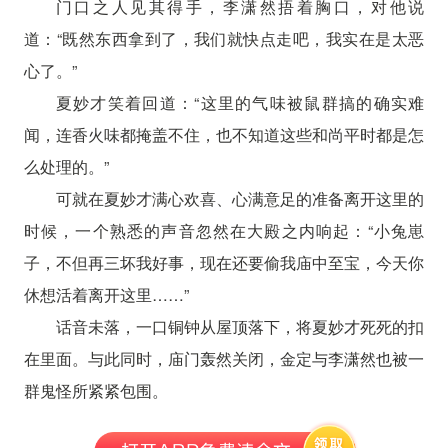
门口之人见其得手，李潇然捂着胸口，对他说
道：“既然东西拿到了，我们就快点走吧，我实在是太恶
心了。”
夏妙才笑着回道：“这里的气味被鼠群搞的确实难
闻，连香火味都掩盖不住，也不知道这些和尚平时都是怎
么处理的。”
可就在夏妙才满心欢喜、心满意足的准备离开这里的
时候，一个熟悉的声音忽然在大殿之内响起：“小兔崽
子，不但再三坏我好事，现在还要偷我庙中至宝，今天你
休想活着离开这里……”
话音未落，一口铜钟从屋顶落下，将夏妙才死死的扣
在里面。与此同时，庙门轰然关闭，金定与李潇然也被一
群鬼怪所紧紧包围。