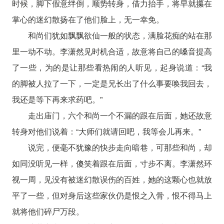
时候，脚下假意绊倒，顺势转身，借力抬手，将早就攥在
掌心的迷幻散扬在了他们脸上，无一幸免。
和尚们犹如飘飘欲仙一般的状态，满脸花痴的站在那
里一动不动。李潇然见时机合适，故意将自己的嗓音提高
了一些，为的是让那些看热闹的人听见，起身说道：“我
的脚被人拉了一下，一定是兄长出了什么事要唤我回去，
我还是等下再来求药吧。”
走出庙门，六个和尚一个不漏的跟在后面，她还故意
转身对他们说着：“大师们就请回吧，我等会儿再来。”
说完，便毫不犹豫的快步走向暗巷，可那些和尚，却
如同没听见一样，傻笑着跟在后面，寸步不离。李潇然环
视一周，见没有被迷幻散误伤的百姓，她的这颗心也就放
平了一些，但对身后这些家伙仍是恨之入骨，恨不得马上
就将他们碎尸万段。