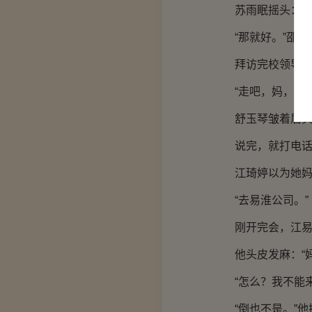
苏雨眠摇头：“
“那就好。”邵
拜访完校领导
“走吧，妈，上
舒玉琴皱着眉头
说完，就打电
江琦婷以为她
“去易淮公司。”
刚开完会，江
他头皮发麻：“
“怎么？我不能来
“倒也不是。”