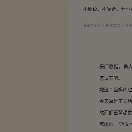
不原谅，不复合，苏小
爱奇艺小说
>
现代言情
>
不原
豪门联姻，男
怎么养吧。
她这个当妈的
今天算是正式
然而舒玉琴想
苏雨眠：“舒