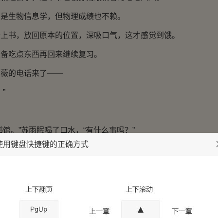
的是生物信息学，但物理成绩也不赖。
合上书，放回原本的位置，深吸口气，这才感觉到饿。
准备吃点东西再回来继续复习。
雨薇的电话来了——
”
书馆。”苏雨眠喝了口水，“有什么事吗？”
使用键盘快捷键的正确方式
那个渣男找过来了！”
起来都还有点生气。
哪儿，开玩笑，我怎么可能告诉他？你这两天没碰上他吧？”
了渣男，千万不能再跳火坑了。