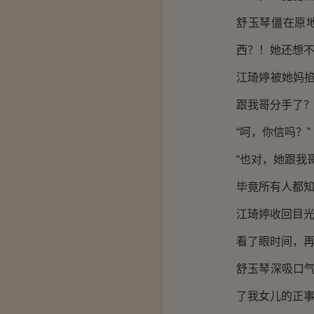
舒玉琴僵在原
西？！她还想不
江琦婷被她妈
跟我哥分手了？
“呵，你信吗？”
“也对，她跟我
毕竟所有人都
江琦婷收回目光
看了眼时间，
舒玉琴深吸口
了我女儿的正事