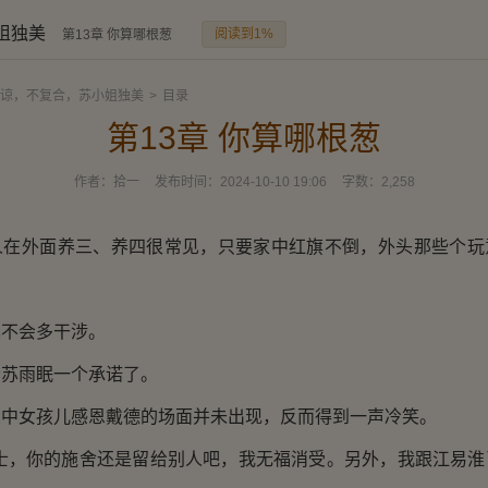
姐独美
阅读到1%
第13章 你算哪根葱
谅，不复合，苏小姐独美
>
目录
第13章 你算哪根葱
作者：
拾一
发布时间：
2024-10-10 19:06
字数：
2,258
人在外面养三、养四很常见，只要家中红旗不倒，外头那些个玩
也不会多干涉。
给苏雨眠一个承诺了。
象中女孩儿感恩戴德的场面并未出现，反而得到一声冷笑。
女士，你的施舍还是留给别人吧，我无福消受。另外，我跟江易淮