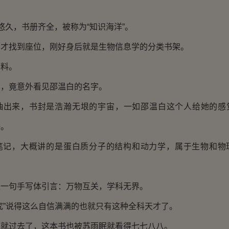
悠久，书册齐全，被称为“知识海洋”。
圈才找到座位，刚好身后就是生物信息学的分类书架。
资料。
层，竟意外看见邵温白的名字。
抽出来，书封是浩瀚无垠的宇宙，一如邵温白这个人给她的感
静。
笔记，大概讲的是蛋白质分子的结构和动力学，属于生物和物
是一句手写体引言：万物互关，学科无界。
究”说得这么自信满满的也就只有这种全科天才了。
天就过去了，这本书也被苏雨眠就看得七七八八。