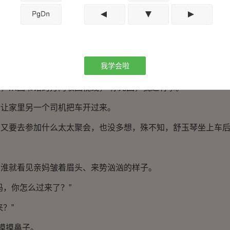
没有。”
雨薇松了口气，“对了，今晚有空吗？帮我个忙……”
，一切顺利，江琦婷脸上多了笑容，一扫在欧阳闻秋那里碰壁的
我学会啦
车了。”
，从图书馆的方向收回视线，“你先回，我还有事。”
话让家里另一个司机把车开过来。
妈又要去参加什么太太聚会，也没多想，殊不知，舒玉琴坐上车
易淮就看见亲妈皱着眉头、来势汹汹的样子。
妈，你怎么过来了？”
？”
他摸摸鼻子。