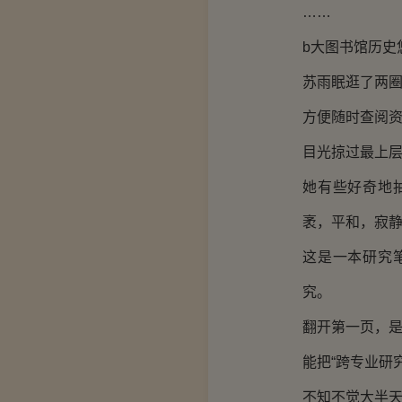
……
b大图书馆历史
苏雨眠逛了两
方便随时查阅
目光掠过最上
她有些好奇地
袤，平和，寂
这是一本研究
究。
翻开第一页，
能把“跨专业研
不知不觉大半