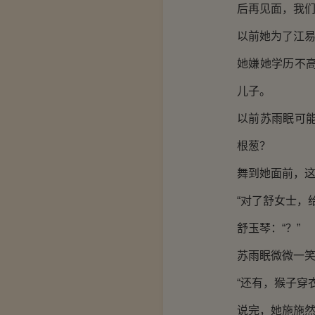
后再见面，我们
以前她为了江
她嫌她学历不
儿子。
以前苏雨眠可
根葱？
舞到她面前，
“对了舒女士，
舒玉琴：“？”
苏雨眠微微一笑
“还有，猴子穿
说完，她施施