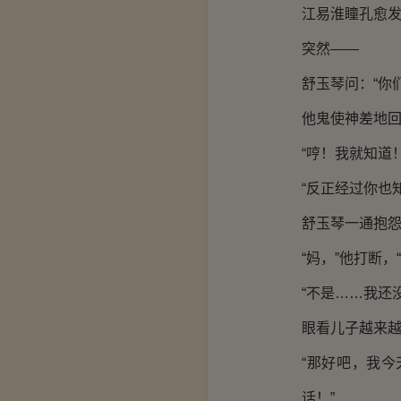
江易淮瞳孔愈
突然——
舒玉琴问：“你
他鬼使神差地回
“哼！我就知道
“反正经过你也
舒玉琴一通抱
“妈，”他打断
“不是……我还
眼看儿子越来
“那好吧，我
话！”