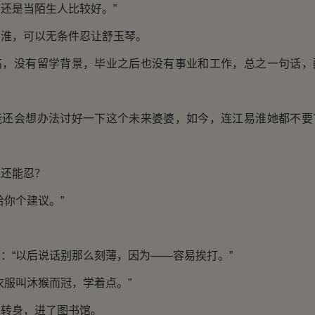
还是当陌生人比较好。”
易淮，可以无条件忍让舒玉琴。
高，没有留学背景，毕业之后也没有事业和工作，总之一句话，
能还会想办法讨好一下这个未来婆婆，如今，连江易淮她都不要
这还能忍？
给你个建议。”
：“以后说话别那么刻薄，因为——容易挨打。”
衣服叫沐猴而冠，学着点。”
然转身，进了图书馆。