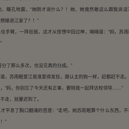
地，瞳孔地震，“她刚才说什么？！她、她竟然敢这么跟我说话
想嫁进江家了？！”
掐住手臂，一阵狂摇，这才从惊愣中回过神，喃喃道：“妈，苏雨
”
哥分了那么多次，也没见真的分成。”
知道，苏雨眠爱江易淮爱得发狂，跟认主的狗一样，赶都赶不走
，“妈，你别忘了今天还有正事，要陪我一起拜访校领导……”
再不走，就要迟到了。
气才平息了胸口翻涌的怒意：“走吧，她苏雨眠算个什么东西，不
！”