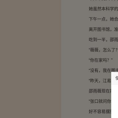
她虽然本科学
下午一点，她
离开图书馆，
吃到一半，邵
“薇薇，怎么了？
“你在家吗？”
“没有，我在图
“昨天，江易淮
邵雨薇现在提
“张口就问你在
好不容易摆脱