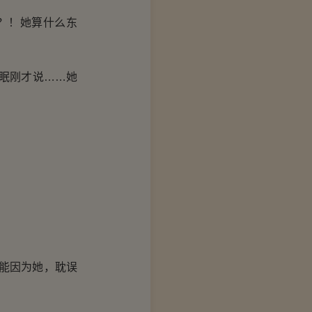
？！她算什么东
眠刚才说……她
。
能因为她，耽误