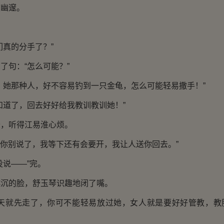
发幽邃。
们真的分手了？”
了句：“怎么可能？”
！她那种人，好不容易钓到一只金龟，怎么可能轻易撒手！”
知道了，回去好好给我教训教训她！”
怨，听得江易淮心烦。
，“你别说了，我等下还有会要开，我让人送你回去。”
没说——”完。
越沉的脸，舒玉琴识趣地闭了嘴。
今天就先走了，你可不能轻易放过她，女人就是要好好管教，教