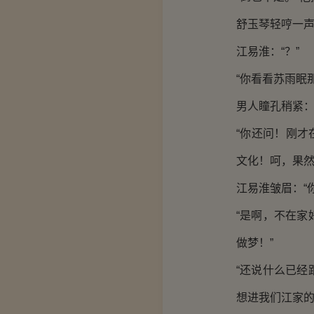
舒玉琴轻哼一声
江易淮：“？”
“你看看苏雨眠
男人瞳孔稍紧：
“你还问！刚
文化！呵，果然
江易淮皱眉：“
“是啊，不在
做梦！”
“还说什么已
想进我们江家的