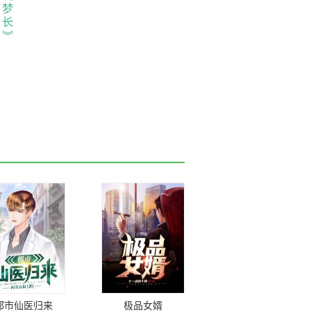
都市仙医归来
极品女婿