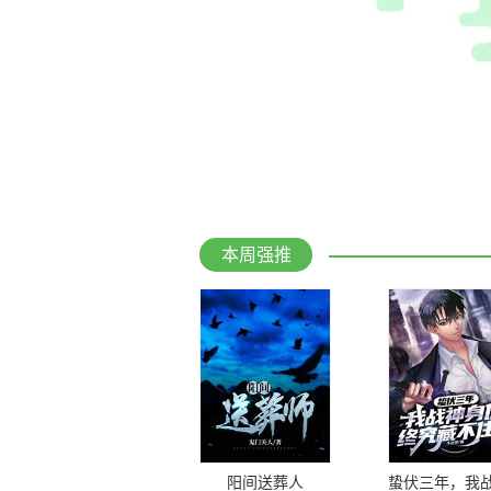
本周强推
阳间送葬人