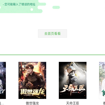
您可能输入了错误的地址
去首页看看
蛰伏三年，我战神身份终究藏不住了！
傲世强龙
天命王臣