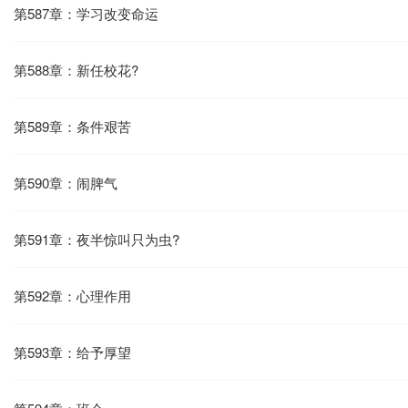
第587章：学习改变命运
第588章：新任校花?
第589章：条件艰苦
第590章：闹脾气
第591章：夜半惊叫只为虫?
第592章：心理作用
第593章：给予厚望