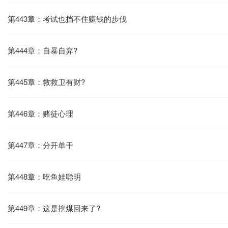
第443章：考试也挡不住赚钱的步伐
第444章：自暴自弃?
第445章：救救卫有财?
第446章：赌徒心理
第447章：分开单干
第448章：吃鱼娃聪明
第449章：这是挖煤回来了?