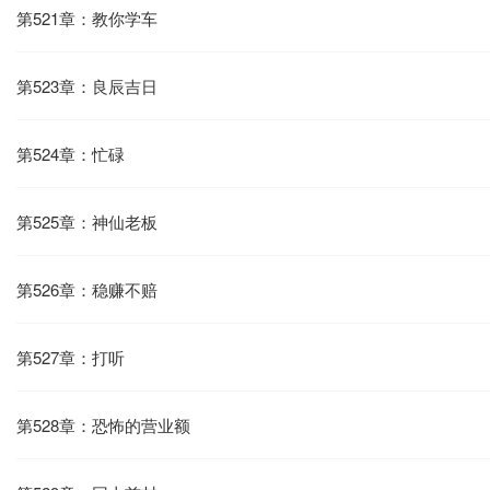
第521章：教你学车
第523章：良辰吉日
第524章：忙碌
第525章：神仙老板
第526章：稳赚不赔
第527章：打听
第528章：恐怖的营业额