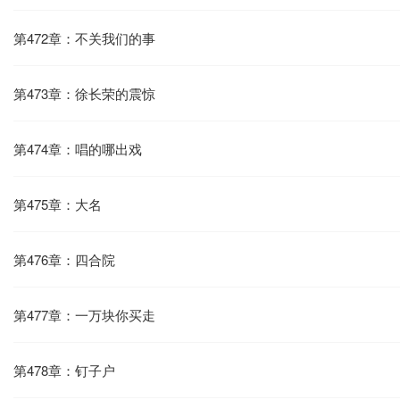
第472章：不关我们的事
第473章：徐长荣的震惊
第474章：唱的哪出戏
第475章：大名
第476章：四合院
第477章：一万块你买走
第478章：钉子户