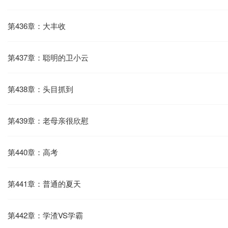
第436章：大丰收
第437章：聪明的卫小云
第438章：头目抓到
第439章：老母亲很欣慰
第440章：高考
第441章：普通的夏天
第442章：学渣VS学霸