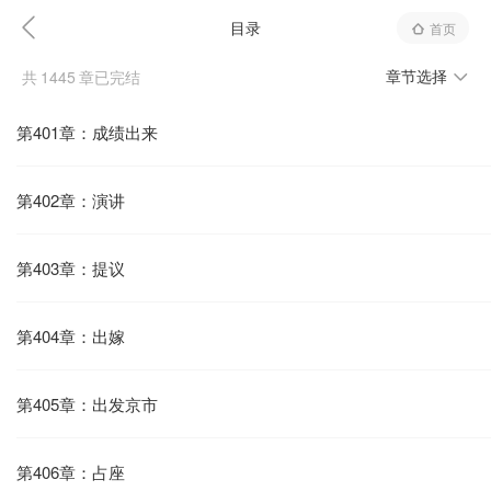
目录
首页
章节选择
共
1445
章已完结
第401章：成绩出来
第402章：演讲
第403章：提议
第404章：出嫁
第405章：出发京市
第406章：占座