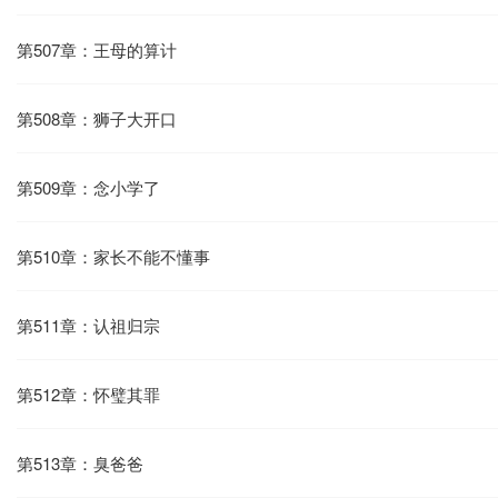
第507章：王母的算计
第508章：狮子大开口
第509章：念小学了
第510章：家长不能不懂事
第511章：认祖归宗
第512章：怀璧其罪
第513章：臭爸爸