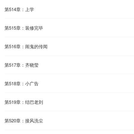
第514章：上学
第515章：装修完毕
第516章：闹鬼的传闻
第517章：齐晓莹
第518章：小广告
第519章：结巴老刘
第520章：接风洗尘