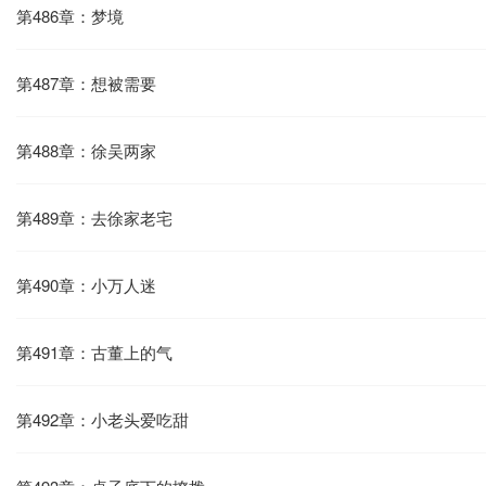
第486章：梦境
第487章：想被需要
第488章：徐吴两家
第489章：去徐家老宅
第490章：小万人迷
第491章：古董上的气
第492章：小老头爱吃甜