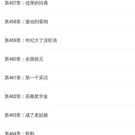
第457章：优厚的待遇
第458章：激动到晕倒
第459章：年纪大了没听清
第460章：全国状元
第461章：第一个采访
第462章：高额奖学金
第463章：成了老姑娘
第464章：殷勤