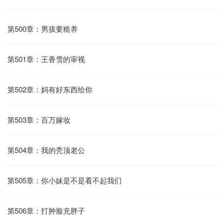
第500章：男孩要糙养
第501章：王香雪的审视
第502章：妈有好东西给你
第503章：百万嫁妆
第504章：我的秃顶老公
第505章：你小妹是不是看不起我们
第506章：打肿脸充胖子