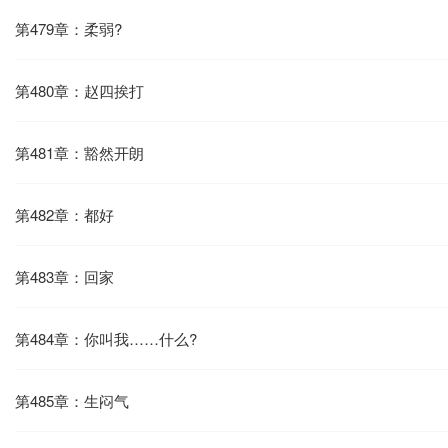
第479章：柔弱?
第480章：赵四挨打
第481章：豁然开朗
第482章：都好
第483章：回家
第484章：你叫我……什么?
第485章：生闷气