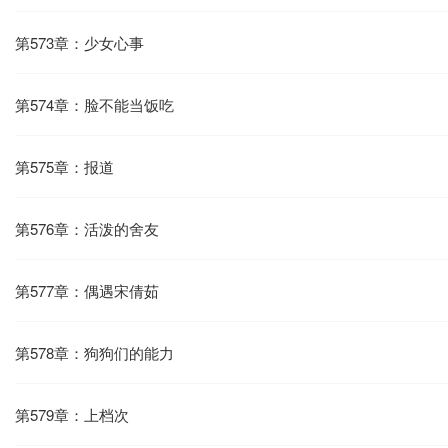
第573章：少女心事
第574章：脸不能当饭吃
第575章：报道
第576章：活泼的舍友
第577章：偶遇宋倩茹
第578章：狗狗们的能力
第579章：上档次