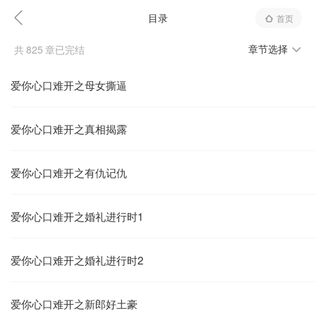
目录
首页
章节选择
共
825
章已完结
爱你心口难开之母女撕逼
爱你心口难开之真相揭露
爱你心口难开之有仇记仇
爱你心口难开之婚礼进行时1
爱你心口难开之婚礼进行时2
爱你心口难开之新郎好土豪