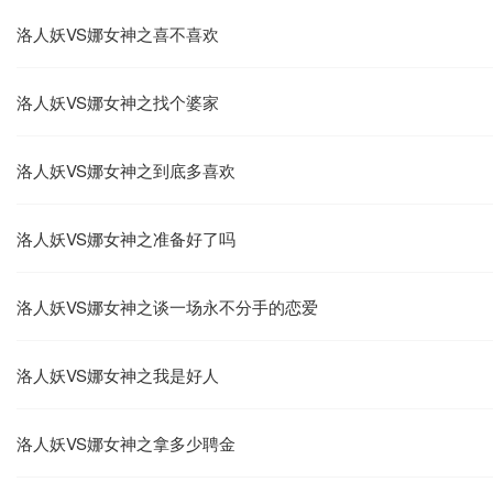
洛人妖VS娜女神之喜不喜欢
洛人妖VS娜女神之找个婆家
洛人妖VS娜女神之到底多喜欢
洛人妖VS娜女神之准备好了吗
洛人妖VS娜女神之谈一场永不分手的恋爱
洛人妖VS娜女神之我是好人
洛人妖VS娜女神之拿多少聘金