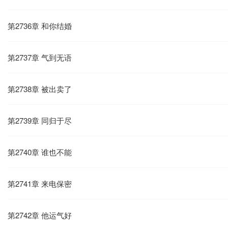
第2736章 和你结婚
第2737章 气到无语
第2738章 被出卖了
第2739章 同归于尽
第2740章 谁也不能
第2741章 来电保密
第2742章 他运气好