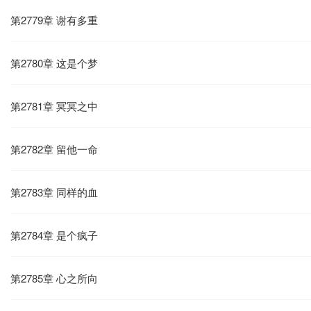
第2779章 谢有多重
第2780章 这是个梦
第2781章 冥冥之中
第2782章 留他一命
第2783章 同样的血
第2784章 是个疯子
第2785章 心之所向