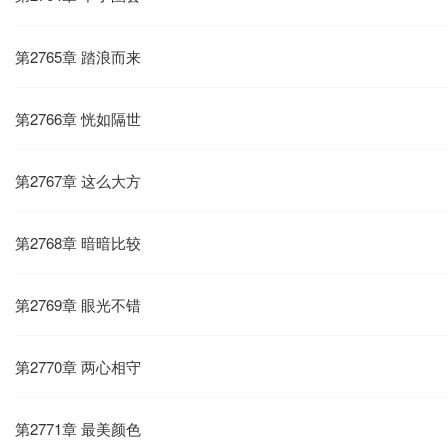
第2765章 踏浪而来
第2766章 恍如隔世
第2767章 这么大方
第2768章 暗暗比较
第2769章 眼光不错
第2770章 两心相守
第2771章 最美颜色