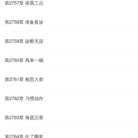
第2757章 凌晨三点
第2758章 准备复诊
第2759章 诊断无误
第2760章 再来一碗
第2761章 相思入骨
第2762章 习惯动作
第2763章 海底沉香
第2764章 中了圈套