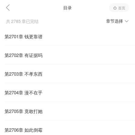
目录
首页
章节选择
共
2785
章已完结
第2701章 钱更靠谱
第2702章 有证据吗
第2703章 不孝东西
第2704章 漫不在乎
第2705章 竟敢打她
第2706章 如此倒霉