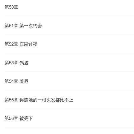
第50章
第51章 第一次约会
第52章 庄园过夜
第53章 偶遇
第54章 羞辱
第55章 你连她的一根头发都比不上
第56章 被丢下