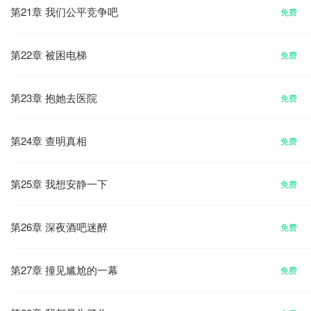
第21章 我们公平竞争吧
免费
第22章 被困电梯
免费
第23章 抱她去医院
免费
第24章 查明真相
免费
第25章 我想安静一下
免费
第26章 深夜酒吧迷醉
免费
第27章 撞见尴尬的一幕
免费