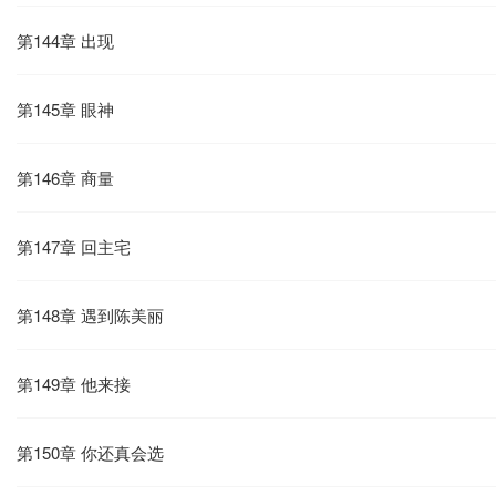
第144章 出现
第145章 眼神
第146章 商量
第147章 回主宅
第148章 遇到陈美丽
第149章 他来接
第150章 你还真会选