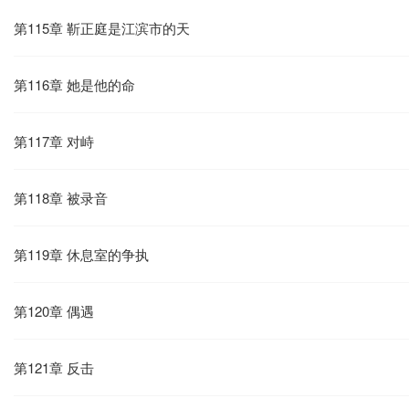
第115章 靳正庭是江滨市的天
第116章 她是他的命
第117章 对峙
第118章 被录音
第119章 休息室的争执
第120章 偶遇
第121章 反击