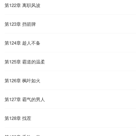
第122章 离职风波
第123章 挡箭牌
第124章 趁人不备
第125章 霸道的温柔
第126章 枫叶如火
第127章 霸气的男人
第128章 找茬