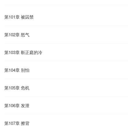
第101章 被囚禁
第102章 怒气
第103章 靳正庭的冷
第104章 别怕
第105章 危机
第106章 发泄
第107章 擦背