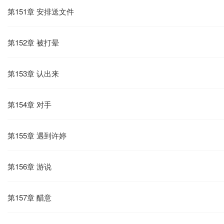
第151章 安排送文件
第152章 被打晕
第153章 认出来
第154章 对手
第155章 遇到许婷
第156章 游说
第157章 醋意