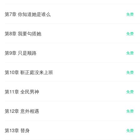
第7章 你知道她是谁么
免费
第8章 我要勾搭她
免费
第9章 只是顺路
免费
第10章 靳正庭没来上班
免费
第11章 全民男神
免费
第12章 意外相遇
免费
第13章 替身
免费