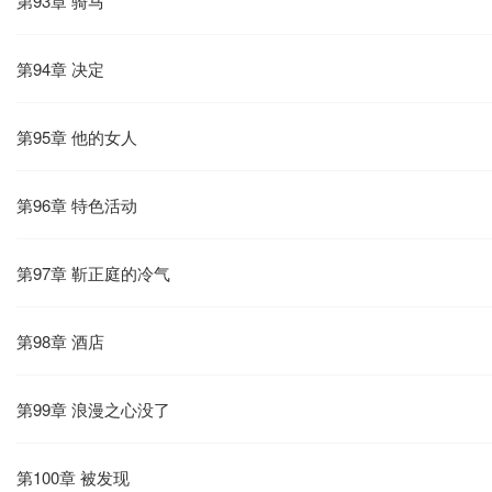
第93章 骑马
第94章 决定
第95章 他的女人
第96章 特色活动
第97章 靳正庭的冷气
第98章 酒店
第99章 浪漫之心没了
第100章 被发现