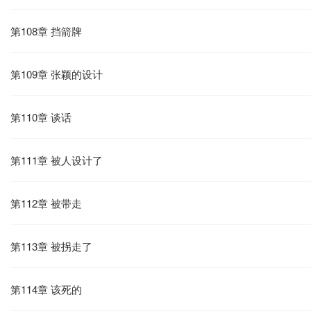
第108章 挡箭牌
第109章 张颖的设计
第110章 谈话
第111章 被人设计了
第112章 被带走
第113章 被拐走了
第114章 该死的