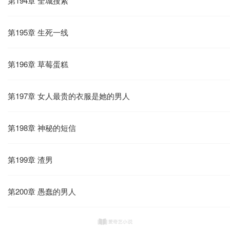
第194章 全城搜索
第195章 生死一线
第196章 草莓蛋糕
第197章 女人最贵的衣服是她的男人
第198章 神秘的短信
第199章 渣男
第200章 愚蠢的男人