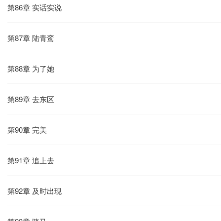
第86章 实话实说
第87章 陆青鸾
第88章 为了她
第89章 去东区
第90章 完美
第91章 追上去
第92章 及时出现