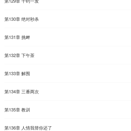
第129章 千钧一发
第130章 绝对秒杀
第131章 挑衅
第132章 下午茶
第133章 解围
第134章 三番两次
第135章 教训
第136章 人情我替你还了