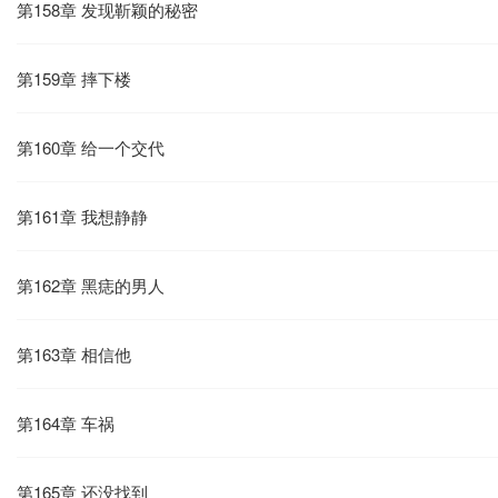
第158章 发现靳颖的秘密
第159章 摔下楼
第160章 给一个交代
第161章 我想静静
第162章 黑痣的男人
第163章 相信他
第164章 车祸
第165章 还没找到