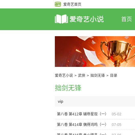
爱奇艺首页
首页
爱奇艺小说
>
武侠
>
拙剑无锋
>
目录
拙剑无锋
vip
第八卷 第412章 辅帝星现（一）
05-02
第八卷 第414章 偶得鸿鸣（一）
07-05