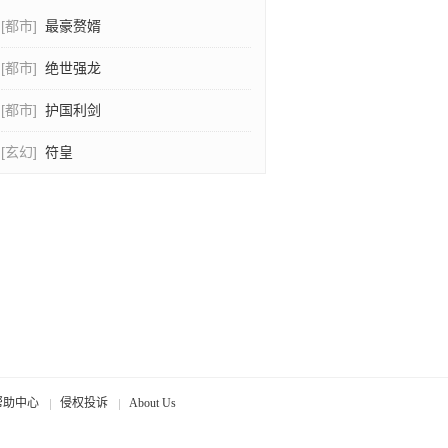
[都市]
最豪赘婿
[都市]
绝世强龙
[都市]
护国利剑
[玄幻]
符皇
帮助中心
侵权投诉
About Us