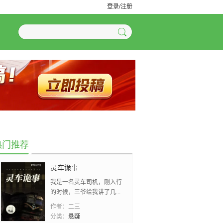
登录/注册
热门推荐
灵车诡事
我是一名灵车司机，刚入行
的时候，三爷给我讲了几...
作者：
二三
分类：
悬疑