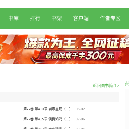
书库
排行
书架
客户端
作者专区
返回图书简介>
第八卷 第413章 辅帝星现（二）
05-02
第八卷 第415章 偶得鸿鸣（二）
07-06