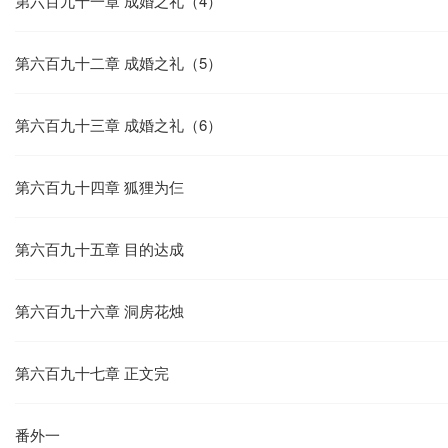
第六百九十一章 成婚之礼（4）
第六百九十二章 成婚之礼（5）
第六百九十三章 成婚之礼（6）
第六百九十四章 狐狸为仨
第六百九十五章 目的达成
第六百九十六章 洞房花烛
第六百九十七章 正文完
番外一