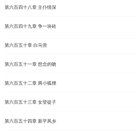
第六百四十八章 主仆情深
第六百四十九章 争一块砖
第六百五十章 白马营
第六百五十一章 想念的吻
第六百五十二章 两小狐狸
第六百五十三章 女登徒子
第六百五十四章 新平凤乡