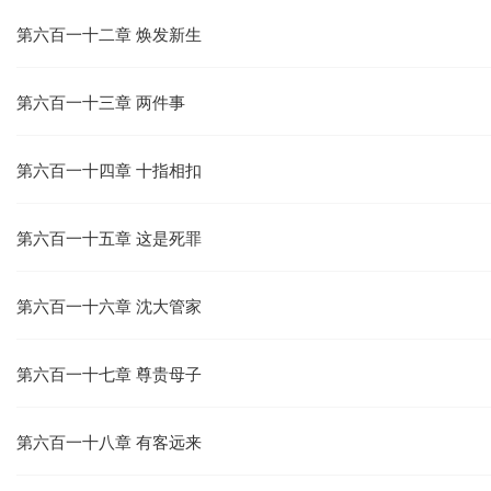
第六百一十二章 焕发新生
第六百一十三章 两件事
第六百一十四章 十指相扣
第六百一十五章 这是死罪
第六百一十六章 沈大管家
第六百一十七章 尊贵母子
第六百一十八章 有客远来