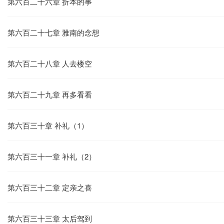
第六百二十六章 折本的事
第六百二十七章 雅南的念想
第六百二十八章 人去楼空
第六百二十九章 再多看看
第六百三十章 补礼（1）
第六百三十一章 补礼（2）
第六百三十二章 定亲之喜
第六百三十三章 太后驾到