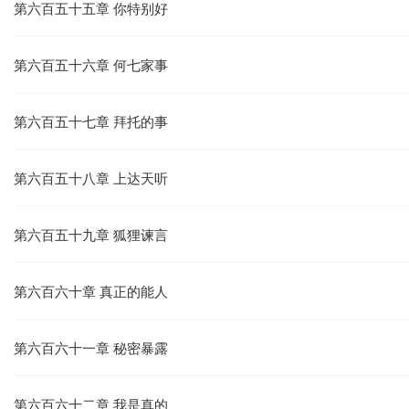
第六百五十五章 你特别好
第六百五十六章 何七家事
第六百五十七章 拜托的事
第六百五十八章 上达天听
第六百五十九章 狐狸谏言
第六百六十章 真正的能人
第六百六十一章 秘密暴露
第六百六十二章 我是真的