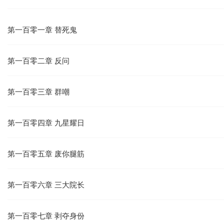
第一百零一章 替死鬼
第一百零二章 反问
第一百零三章 群嘲
第一百零四章 九星耀日
第一百零五章 废你腿筋
第一百零六章 三大院长
第一百零七章 剥夺身份