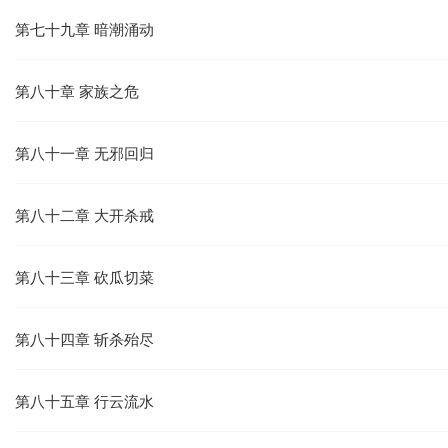
第七十九章 暗潮涌动
第八十章 家族之危
第八十一章 无邪回归
第八十二章 大开杀戒
第八十三章 砍瓜切菜
第八十四章 斩杀殆尽
第八十五章 行云流水