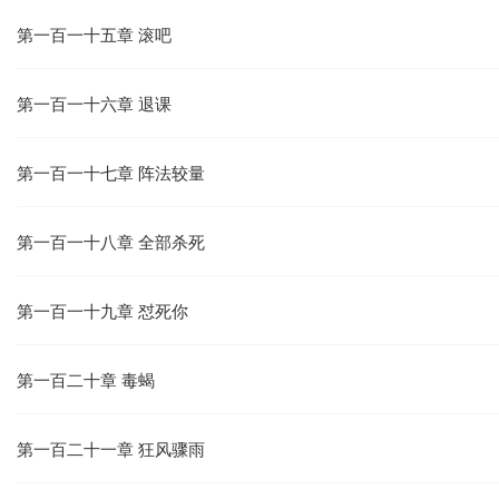
第一百一十五章 滚吧
第一百一十六章 退课
第一百一十七章 阵法较量
第一百一十八章 全部杀死
第一百一十九章 怼死你
第一百二十章 毒蝎
第一百二十一章 狂风骤雨