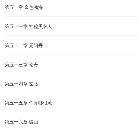
第五十章 金色魂海
第五十一章 神秘黑衣人
第五十二章 元阳丹
第五十三章 论丹
第五十四章 左弘
第五十五章 你算哪根葱
第五十六章 破画