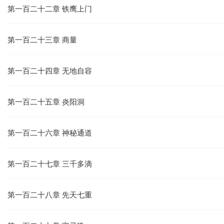
第一百二十二章 铁鹰上门
第一百二十三章 商量
第一百二十四章 无地自容
第一百二十五章 炎阳洞
第一百二十六章 神秘通道
第一百二十七章 三千多滴
第一百二十八章 先天七重