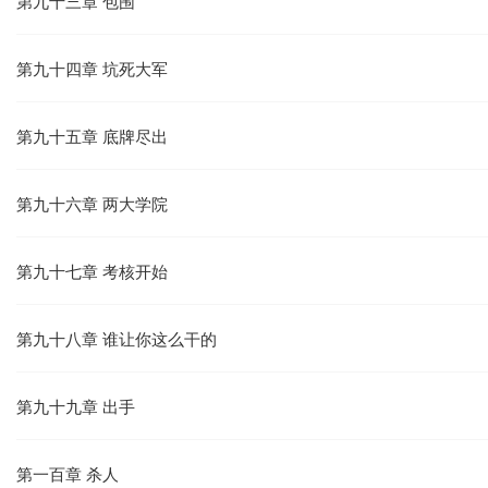
第九十三章 包围
第九十四章 坑死大军
第九十五章 底牌尽出
第九十六章 两大学院
第九十七章 考核开始
第九十八章 谁让你这么干的
第九十九章 出手
第一百章 杀人