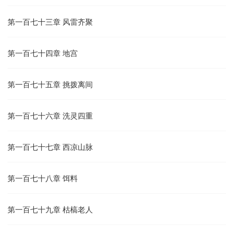
第一百七十三章 风雷齐聚
第一百七十四章 地宫
第一百七十五章 挑拨离间
第一百七十六章 洗灵四重
第一百七十七章 西凉山脉
第一百七十八章 饵料
第一百七十九章 枯槁老人