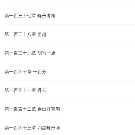
第一百三十七章 炼丹考核
第一百三十八章 姜越
第一百三十九章 胡写一通
第一百四十章 一百分
第一百四十一章 丹云
第一百四十二章 逐出丹宝阁
第一百四十三章 四星炼丹师