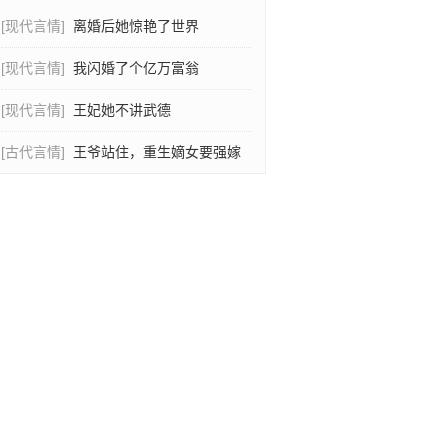
[现代言情]
离婚后她惊艳了世界
[现代言情]
我闪婚了个亿万富翁
[现代言情]
王妃她不讲武德
[古代言情]
王爷站住，重生嫡女要强嫁