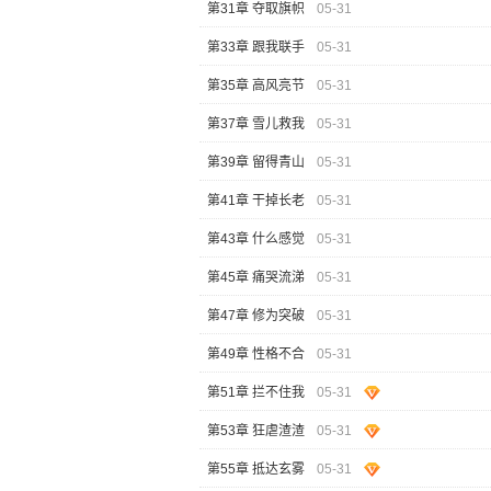
第31章 夺取旗帜
05-31
第33章 跟我联手
05-31
第35章 高风亮节
05-31
第37章 雪儿救我
05-31
第39章 留得青山
05-31
第41章 干掉长老
05-31
第43章 什么感觉
05-31
第45章 痛哭流涕
05-31
第47章 修为突破
05-31
第49章 性格不合
05-31
第51章 拦不住我
05-31
第53章 狂虐渣渣
05-31
第55章 抵达玄雾
05-31