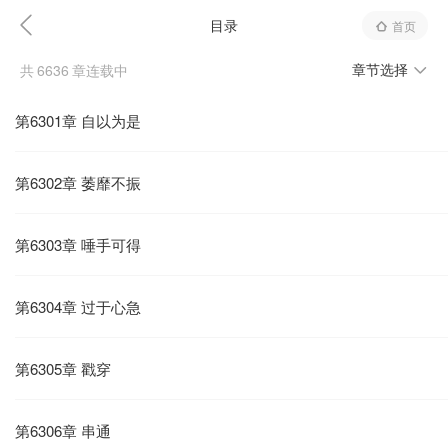
目录
首页
章节选择
共
6636
章连载中
第6301章 自以为是
第6302章 萎靡不振
第6303章 唾手可得
第6304章 过于心急
第6305章 戳穿
第6306章 串通