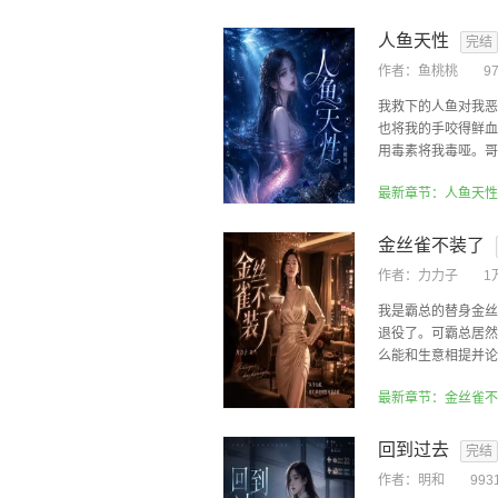
人鱼天性
完结
作者：
鱼桃桃
9
我救下的人鱼对我恶
也将我的手咬得鲜血
用毒素将我毒哑。哥哥
最新章节：人鱼天性
金丝雀不装了
作者：
力力子
1
我是霸总的替身金丝
退役了。可霸总居然
么能和生意相提并论呢
最新章节：金丝雀不
回到过去
完结
作者：
明和
993