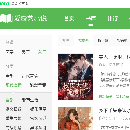
爱奇艺首页
首页
书库
排行
排序
按更新
按字数
按销量
频道
文学
男生
女生
作者：
清风随衍
分类
【都市婚恋+契约感
全部
古代言情
【美强惨野草x禁欲
现代言情
浪漫青春
女人晃着红酒杯冷笑。
最新章节：第140
全部
都市生活
婚恋情缘
娱乐明星
重生异能
官场沉浮
作者：
头子
35
商战职场
异术超能
【玄学+爽文+马甲