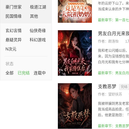
年的云舒下山了。来
豪门世家
极道江湖
当成来认亲的乡下神棍
民国情缘
其他
玄幻言情
仙侠奇缘
男友白月光来
悬疑灵异
科幻游戏
作者：
颜洛怡
1
N次元
我和老公闪婚以后，
来，因为没钱想在我
白月光和我有七分神似
状态
全部
已完结
连载中
最新章节：男友白月
支教恶梦
完结
作者：
望舒扶苏
我被哄骗到男友老家
我当成商品拍卖，任
后，他更是抱怨：「这
最新章节：支教恶梦