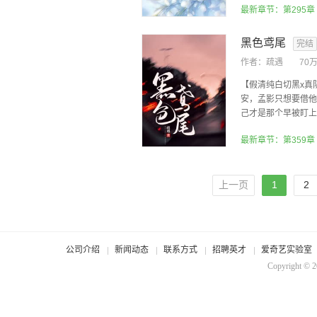
最新章节：第295章
黑色鸢尾
完结
作者：
疏遇
70
【假清纯白切黑x真
安，孟影只想要借他
己才是那个早被盯上的
最新章节：第359章
上一页
1
2
公司介绍
新闻动态
联系方式
招聘英才
爱奇艺实验室
Copyright © 