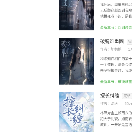
我死后，周墨白耗尽
无反顾穿越回到我被
他拼死救下的，是我那
最新章节：回到过去
破镜难重圆
完
作者：
肥鹅鹅
1
和陈知许相伴的第十
一个道理，爱是会过
来孕检报告时，我终于
最新章节：破镜难重
擅长纠缠
完结
作者：
沈厌
60
林碎对金主顾南衣的
犯大于礼貌。顾南衣
教训，一开始是言语，