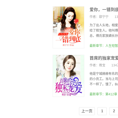
爱你，一错到
作者：
鄀宁宁
1
为了出人头地，相爱
给了陌生人。他叫傅
总，傅氏家族嫡长孙。
最新章节：人生短暂
首席的独家宠
作者：
晚宝
13
他是宁城赫赫有名的
的小员工。当与上司
不一样了。饿了，Bos
最新章节：第412章
上一页
1
2