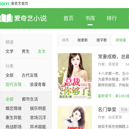
爱奇艺首页
首页
书库
排行
排序
按更新
按字数
按销量
频道
文学
男生
女生
宠妻成瘾，总
作者：
霓笑笑
3
分类
十八岁那一年，左小
全部
古代言情
为是萍水相逢，却不
现代言情
浪漫青春
那样的原因，开始反复
全部
都市生活
婚恋情缘
娱乐明星
名门挚爱
完结
重生异能
官场沉浮
作者：
拈花惹笑
商战职场
异术超能
她双手抵在他胸膛上