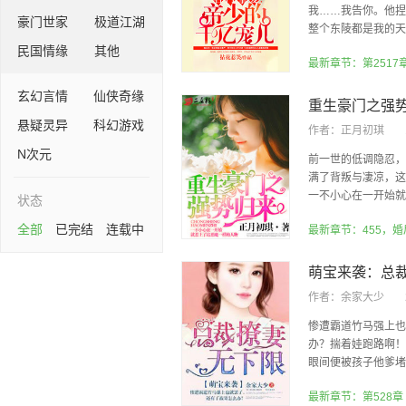
我……我告你。他捏
豪门世家
极道江湖
整个东陵都是我的天下
民国情缘
其他
最新章节：第2517
玄幻言情
仙侠奇缘
重生豪门之强
悬疑灵异
科幻游戏
作者：
正月初琪
N次元
前一世的低调隐忍，
满了背叛与凄凉，这
一不小心在一开始就惹
状态
全部
已完结
连载中
作者：
余家大少
惨遭霸道竹马强上也
办？揣着娃跑路啊！
眼间便被孩子他爹堵在
最新章节：第528章