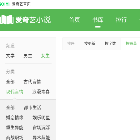
爱奇艺首页
首页
书库
排行
排序
按更新
按字数
按销量
频道
文学
男生
女生
分类
全部
古代言情
现代言情
浪漫青春
全部
都市生活
婚恋情缘
娱乐明星
重生异能
官场沉浮
商战职场
异术超能