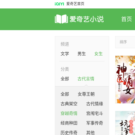
爱奇艺首页
首页
排序
频道
文学
男生
女生
分类
全部
古代言情
全部
女尊王朝
古典架空
古代情缘
穿越奇情
宫闱宅斗
经商种田
军事传奇
历史传奇
其他