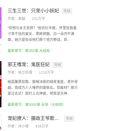
三生三世：只宠小小妖妃
完结
作者：
美越
101万字
“你想与本王双修？”他衣衫半敞，怀里犹抱着
寸草不挂的美女，黑眸邪魅。白一朵内牛满
面，她只是告诉他们换个地方野战，却...
最新章节：第355章 大结局
邪王嗜宠：鬼医狂妃
完结
作者：
纳兰凤瑾
1210万字
她是腹黑狡黠、狠辣决绝的暗夜鬼医，意外穿
越，竟成为人人唾弃的废柴女。但废材？那只
是过去式！契约上古神兽，修炼逆天神...
最新章节：第5000章 永恒（大结局）
宠妃撩人：摄政王爷欺上门
完结
作者：
沐小楼
428万字