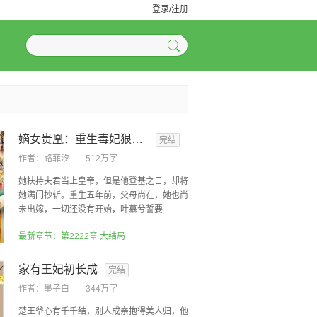
登录/注册
嫡女贵凰：重生毒妃狠绝色
完结
作者：
路菲汐
512万字
她扶持夫君当上皇帝，但是他登基之日，却将
她满门抄斩。重生五年前，父母尚在，她也尚
未出嫁，一切还没有开始，叶慕兮誓要...
最新章节：第2222章 大结局
家有王妃初长成
完结
作者：
墨子白
344万字
楚王爷心有千千结，别人成亲抱得美人归，他