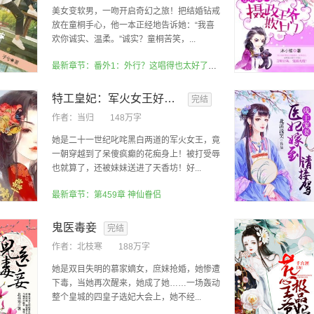
美女变软男，一吻开启奇幻之旅！把结婚钻戒
放在童桐手心，他一本正经地告诉她：“我喜
欢你诚实、温柔。”诚实？童桐苦笑，...
最新章节：番外1：外行？这唱得也太好了吧！（2）
特工皇妃：军火女王好霸道
完结
作者：
当归
148万字
她是二十一世纪叱咤黑白两道的军火女王，竟
一朝穿越到了呆傻疯癫的花痴身上！被打受辱
也就算了，还被妹妹送进了天香坊！好...
最新章节：第459章 神仙眷侣
鬼医毒妾
完结
作者：
北枝寒
188万字
她是双目失明的慕家嫡女，庶妹抢婚，她惨遭
下毒，当她再次醒来，她成了她……一场轰动
整个皇城的四皇子选妃大会上，她不经...