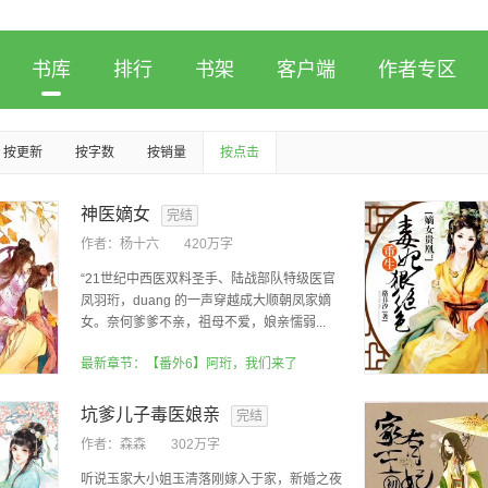
书库
排行
书架
客户端
作者专区
按更新
按字数
按销量
按点击
神医嫡女
完结
作者：
杨十六
420万字
“21世纪中西医双料圣手、陆战部队特级医官
凤羽珩，duang 的一声穿越成大顺朝凤家嫡
女。奈何爹爹不亲，祖母不爱，娘亲懦弱...
最新章节：【番外6】阿珩，我们来了
坑爹儿子毒医娘亲
完结
作者：
森森
302万字
听说玉家大小姐玉清落刚嫁入于家，新婚之夜