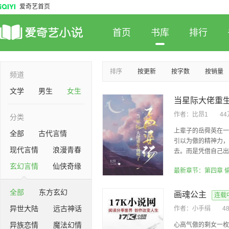
爱奇艺首页
首页
书库
排行
排序
按更新
按字数
按销量
频道
文学
男生
女生
作者：
比昂1
4
分类
上辈子的岳舜英在一
全部
古代言情
引以为傲的精神力，
现代言情
浪漫青春
去。而是凭借自己出色
玄幻言情
仙侠奇缘
最新章节：第四章 
全部
东方玄幻
画魂公主
连载
异世大陆
远古神话
作者：
小手绢
4
异族恋情
魔法幻情
心高气傲的剩女一枚