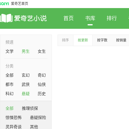
爱奇艺首页
首页
书库
排行
排序
按更新
按字数
按销量
频道
文学
男生
女生
分类
全部
玄幻
奇幻
都市
武侠
仙侠
科幻
悬疑
历史
全部
推理侦探
惊悚恐怖
悬疑探险
灵异奇谈
其他