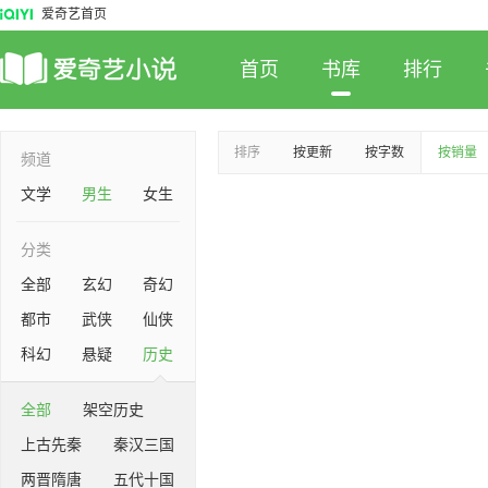
爱奇艺首页
首页
书库
排行
排序
按更新
按字数
按销量
频道
文学
男生
女生
分类
全部
玄幻
奇幻
都市
武侠
仙侠
科幻
悬疑
历史
全部
架空历史
上古先秦
秦汉三国
两晋隋唐
五代十国