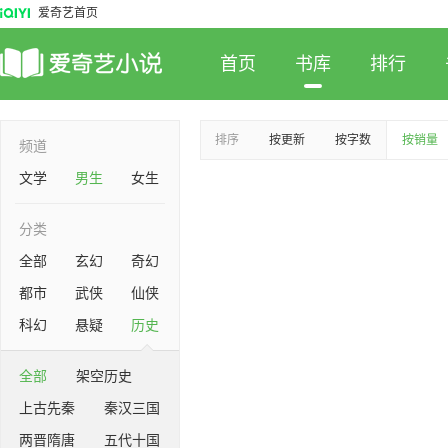
爱奇艺首页
首页
书库
排行
排序
按更新
按字数
按销量
频道
文学
男生
女生
分类
全部
玄幻
奇幻
都市
武侠
仙侠
科幻
悬疑
历史
全部
架空历史
上古先秦
秦汉三国
两晋隋唐
五代十国