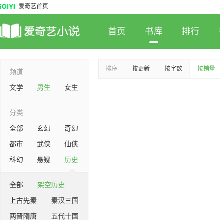
爱奇艺首页
首页
书库
排行
排序
按更新
按字数
按销量
频道
文学
男生
女生
分类
全部
玄幻
奇幻
都市
武侠
仙侠
科幻
悬疑
历史
全部
架空历史
上古先秦
秦汉三国
两晋隋唐
五代十国