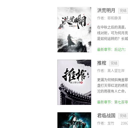
洪荒明月
完结
作者：
耶和静涛
在中秋之后的清晨，
线对射，可为何月亮
是如何运转的？长城真
推棺
完结
作者：
离人望左岸
更漏为何倾斜掩盖罪
盏打灭带红泥的绣花
沱的雨夜有人亡命，有
最新章节：第七百零
君临战国
完结
作者：
龙竹
23