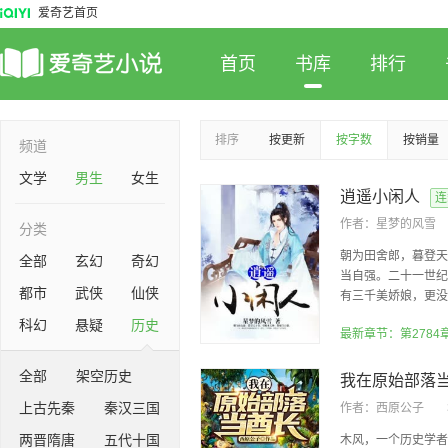
爱奇艺首页
首页
书库
排行
排序
按更新
按字数
按销量
频道
文学
男生
女生
逍遥小闲人
连
作者：
星梦的风雪
分类
朝为田舍郎，暮登天
全部
玄幻
奇幻
当自强。二十一世纪
都市
武侠
仙侠
有三千美娇娘，更没有
科幻
悬疑
历史
全部
架空历史
我在原始部落
上古先秦
秦汉三国
作者：
西原公子
两晋隋唐
五代十国
木风，一个历史学者