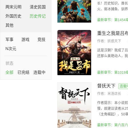
长！历史知识，酋长
两宋元明
清史民国
火、凿冰捕鱼、驯养六
外国历史
历史传记
最新章节：第1454
其他
重生之我是吕
军事
游戏
竞技
作者：
妖惑天下
N次元
这是汉朝？我成了吕
还那么美艳动人，我
状态
全部
已完结
连载中
最新章节：第1019
督抚天下
连载
作者：
米洛店长
作者提示：本小说前
慢，故建议读者从2
（主角崛起）、50章