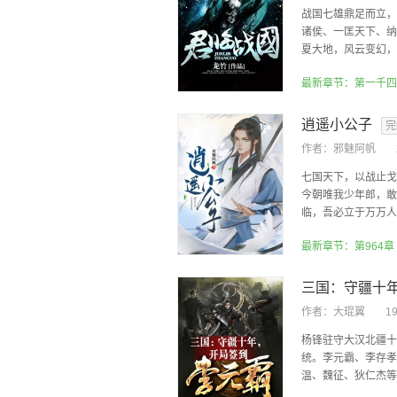
战国七雄鼎足而立，
诸侯、一匡天下、纳
夏大地，风云变幻，狼
逍遥小公子
完
作者：
邪魅阿帆
七国天下，以战止戈
今朝唯我少年郎，敢
临，吾必立于万万人之
最新章节：第964章
作者：
大琨翼
1
杨锋驻守大汉北疆十
统。李元霸、李存孝
温、魏征、狄仁杰等文