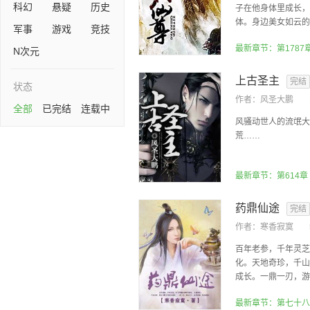
科幻
悬疑
历史
子在他身体里成长，
体。身边美女如云的他
军事
游戏
竞技
最新章节：第178
N次元
上古圣主
完结
状态
作者：
风圣大鹏
全部
已完结
连载中
风骚动世人的流氓大
荒……
最新章节：第614章
药鼎仙途
完结
作者：
寒香寂寞
百年老参，千年灵芝
化。天地奇珍，千山
成长。一鼎一刃，游走
最新章节：第七十八卷