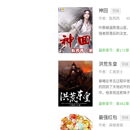
神回
完结
作者：
脏西西
9
叶枫被逼跌落山崖，
强者陨落后的法宝，
最新章节：第172章
洪荒东皇
完结
作者：
汇善居士
秦曦在考古过程中发
的回到了天地初开的
中，他发现这枚珠子，
最新章节：第462
最强红包
完结
作者：
麻辣香锅