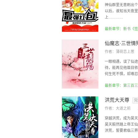
神仙群里无意刷出个
以后，谁知当天夜里
上…………
仙魔志·三世情
作者：
薄荷恋上葱
一眼相遇，误了仙途
待，能再见他眉目依
何生死不惧，却难忍梦
最新章节：第三百三
洪荒大天尊
完
作者：
大道之前
穿越洪荒，成为昊天
昊天毅然踏上帝王仙
洪荒，誓要君临三界！