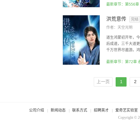
洪荒意传
完结
作者：
天空光明
道生鸿蒙初开年，今
后成道，三千大道更
千万世界尽遨游。鸿蒙
最新章节：第72章
上一页
1
2
公司介绍
新闻动态
联系方式
招聘英才
爱奇艺实验室
Copyright © 