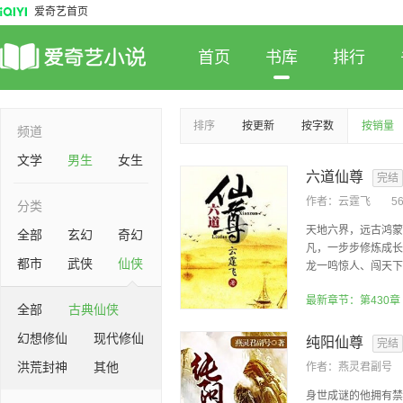
爱奇艺首页
首页
书库
排行
排序
按更新
按字数
按销量
频道
文学
男生
女生
六道仙尊
完结
作者：
云霆飞
5
分类
天地六界，远古鸿蒙
全部
玄幻
奇幻
凡，一步步修炼成长
都市
武侠
仙侠
龙一鸣惊人、闯天下成
最新章节：第430章
全部
古典仙侠
幻想修仙
现代修仙
纯阳仙尊
完结
洪荒封神
其他
作者：
燕灵君副号
身世成谜的他拥有禁