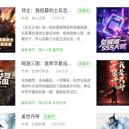
领主：我招募的士兵怎么都是玩家
连载中
作者：
禅心道骨
174万字
《无主之地》是一款经营策略类的争霸网游。
玩家要扮演领主建设领地、抵挡怪物入侵、争
霸天下，所以招募士兵是主流玩法。可...
最新章节：第472章 最终章
网游三国：我率华夏战万国
连载中
作者：
我想吃鲈鱼
290万字
庄周蝶梦，沧海桑田，一梦醒来，前世无敌战
神的叶天竟然穿越回到了刚被高中开除，神话
世界开服前的那一晚！借助前世记忆，...
最新章节：第685章 永恒天帝
盖世丹帝
连载中
作者：
白面刺客
393万字