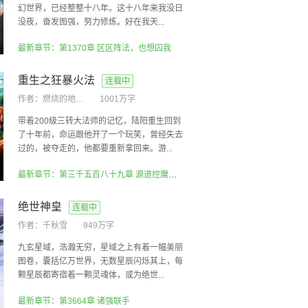
幻世界，已经整整十八年。这十八年来我没日
没夜，奋发图强，努力修炼。好在我天...
最新章节：第1370章 区区阵法，也想囚我
重生之狂暴火法
连载中
作者：
燃烧的地狱咆哮
1001万字
带着200级三转大法师的记忆，陆阳重生回到
了十年前，命运跟他开了一个玩笑，曾经失去
过的，被夺走的，他都要重新拿回来。游...
最新章节：第三千五百八十九章 源道控魔秘法
绝世神皇
连载中
作者：
千秋雪
949万字
九玄星域，浩瀚无穷，星域之上有着一幅美丽
图卷，囊括亿万世界，无数星辰闪烁其上，每
颗星辰都寄宿着一颗灵魂体，或为绝世...
最新章节：第3664章 诸强联手