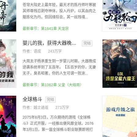
苍穹大陆史上最年轻，最天才的炼丹师叶寒被
其师尊残忍剥夺神体，投入丹炉，以其血肉之
躯炼化为丹。但因缘际会，其一丝残魂...
最新章节：第1641章 天龙宗
婴儿的我，获得大器晚成逆袭系统
完结
作者：
语成
243万字
大周太子杨承重生到一岁婴儿时期，大器晚成
逆袭系统早到了五百年。【五百岁的你，无妻
无子，臭名昭著，你的人生可谓一败涂...
最新章节：第1062章 父皇（大结局）
全球格斗
完结
作者：
越士逍遥
273万字
2075年8月3日，万众期待的游戏《全球格
斗》正式开服，一经推出便风靡全球。2076
年3月1日，第一届全球格斗职业联赛即将打
响...