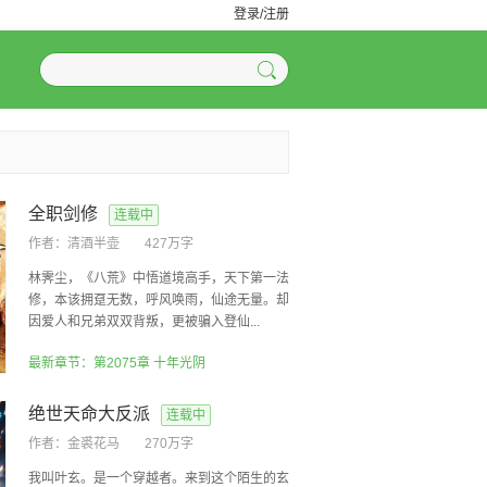
登录/注册
全职剑修
连载中
作者：
清酒半壶
427万字
林霁尘，《八荒》中悟道境高手，天下第一法
修，本该拥趸无数，呼风唤雨，仙途无量。却
因爱人和兄弟双双背叛，更被骗入登仙...
最新章节：第2075章 十年光阴
绝世天命大反派
连载中
作者：
金裘花马
270万字
我叫叶玄。是一个穿越者。来到这个陌生的玄