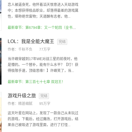
恋人被逼身死，他怀着滔天恨意进入天劫游戏
中；本想获得极品职业，却落得最差的游戏属
性，堪称绝世废物；天道酬有志者，他...
最新章节：第6794章：又一个轮回（全书完）
LOL：我是全能大魔王
完结
作者：
千秋不负
77万字
当许峰穿越到17年WE对战三星的前夜时，他
是懵的。一个替补，能有什么水平？【叮！获
得极限手速，顶级思维！】许峰笑了，当...
最新章节：第三百七十七章 双冠王！
游戏升级之旅
完结
作者：
精甚细腻
95万字
这天叶星在网站上，发现了一款自己从未玩过
的游戏，下载后，经过魔改，打开游戏后，结
果自己被吸进了游戏里面，进行了打怪...