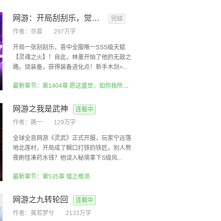
网游：开局刮刮乐，觉醒唯一SSS天赋
完结
作者：
亦晨
297万字
开局一张刮刮乐，喜中全服唯一SSS级天赋
【灵魂之火】！自此，林墨开始了他的无敌之
路。烧装备，获得装备进化点！新手木剑=...
最新章节：第1404章 愿这盛世，如你我所愿（大结局）
网游之我是武神
连载中
作者：
路一
129万字
全球全息网游《灵武》正式开服，玩家宁远落
地北莲村，开局成了糊口打铁的铁匠。别人熬
夜刷怪凑药水钱？他误入秘境拿下S级风...
最新章节：第535章 墟之根须
网游之九转轮回
连载中
作者：
莫若梦兮
2133万字