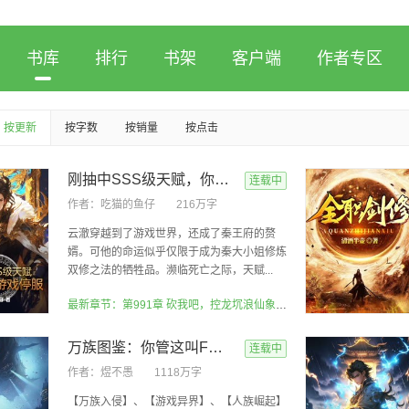
书库
排行
书架
客户端
作者专区
按更新
按字数
按销量
按点击
刚抽中SSS级天赋，你跟我说游戏停服
连载中
作者：
吃猫的鱼仔
216万字
云澈穿越到了游戏世界，还成了秦王府的赘
婿。可他的命运似乎仅限于成为秦大小姐修炼
双修之法的牺牲品。濒临死亡之际，天赋...
最新章节：第991章 砍我吧，控龙坈浪仙象，刀刀暴击大创造之斩
万族图鉴：你管这叫F级天赋？
连载中
作者：
煜不愚
1118万字
【万族入侵】、【游戏异界】、【人族崛起】