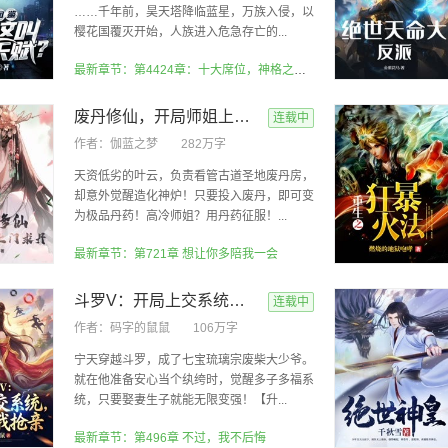
……千年前，昊天塔降临蓝星，万族入侵，以
樱花国覆灭开始，人族进入危急存亡的...
最新章节：第4424章：十大席位，神格之争！
废丹修仙，开局师姐上门求丹！
连载中
作者：
伽蓝之梦
282万字
天资低劣的叶云，负责看管古道圣地废丹房，
却意外觉醒造化神炉！只要投入废丹，即可变
为极品丹药！高冷师姐？用丹药征服！...
最新章节：第721章 想让你多陪我一会
斗罗V：开局上交系统，全宗为我抢亲
连载中
作者：
码字的鼠鼠
106万字
宁天穿越斗罗，成了七宝琉璃宗废柴大少爷。
就在他准备安心当个纨绔时，觉醒多子多福系
统，只要娶妻生子就能无限变强！【升...
最新章节：第496章 不过，我不后悔