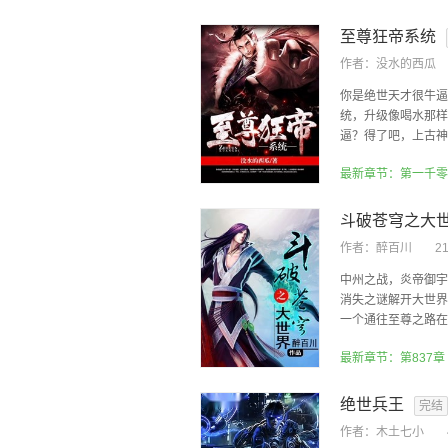
至尊狂帝系统
作者：
没水的西瓜
你是绝世天才很牛逼
统，升级像喝水那样
逼？得了吧，上古神剑
斗破苍穹之大
作者：
醉百川
2
中州之战，炎帝御宇
消失之谜解开大世界
一个通往至尊之路在新
最新章节：第837章
绝世兵王
完结
作者：
木土七小