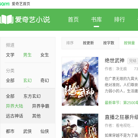
爱奇艺首页
首页
书库
排行
排序
按更新
按字数
按销量
频道
文学
男生
女生
绝世武神
完结
作者：
净无痕
7
分类
在广袤无垠的九霄大
全部
玄幻
奇幻
绝对准则，人们尊崇
力弱小的人，生活庸庸
全部
东方玄幻
最新章节：第2500
异界大陆
异界争霸
远古神话
其他
直播之狂暴升
作者：
看电视吃瓜子
都市
武侠
仙侠
如果穿越不是为了装