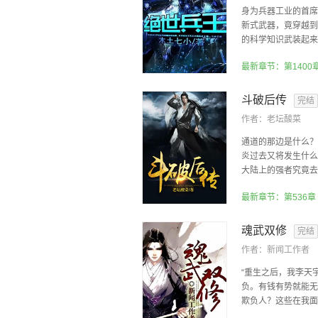
身为兵器工业的首席
新式武器，竟穿越到
的科学知识武装起来的
最新章节：第1400
斗破后传
完结
作者：
老坛酸菜
通道的那边是什么？
炎过去又将发生什么
大陆上的强者究竟去了
魂武双修
完结
作者：
新闻工作者
“重生之后，我李天
负。有钱有势就能无
欺负人？这些在我面前