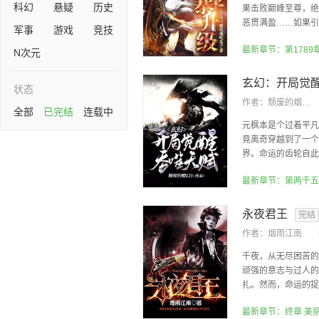
科幻
悬疑
历史
果击败巅峰至尊，绝
恶贯满盈……如果引得
军事
游戏
竞技
最新章节：第1789
N次元
玄幻：开局觉
状态
作者：
颓废的烟121
全部
已完结
连载中
元枫本是个过着平凡
竟离奇穿越到了一个
界。命运的齿轮自此开
永夜君王
完结
作者：
烟雨江南
千夜，从无尽困苦的
顽强的意志与过人的
扎。然而，命运的捉弄
最新章节：终章 美