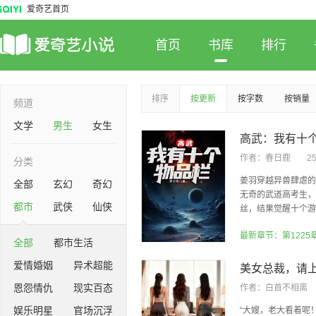
爱奇艺首页
首页
书库
排行
排序
按更新
按字数
按销量
频道
文学
男生
女生
高武：我有十
作者：
春日鹿
2
分类
姜羽穿越异兽肆虐的
全部
玄幻
奇幻
无奇的武道高考生，
都市
武侠
仙侠
丝，结果觉醒十个游戏
最新章节：第1225章
全部
都市生活
爱情婚姻
异术超能
美女总裁，请
恩怨情仇
现实百态
作者：
白首不相离
娱乐明星
官场沉浮
“大嫂，老大看着呢！