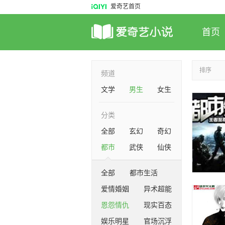
爱奇艺首页
首页
排序
频道
文学
男生
女生
分类
全部
玄幻
奇幻
都市
武侠
仙侠
全部
都市生活
爱情婚姻
异术超能
恩怨情仇
现实百态
娱乐明星
官场沉浮