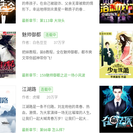
的乖孩子，在自己被敲诈、父亲无辜被欺的情
形下，幸运地得到炎黄星一颗质子的眷...
最新章节：第113章 大块头
魅帅御都
连载中
作者：
白色豆豆
37万字
把妹教程，装B教程，全在魅帅御都，都市爽
文带你超神带你飞！
最新章节：159魅帅御都之这一场小风波
江湖路
连载中
作者：
虎耀
20万字
江湖路是一条不归路，刘龙用他的青春、热
血，激情，为大家演绎一场无比璀璨的人生。
让我们一起大喊青春万岁！让我们一起大...
最新章节：第98章 怎么样？