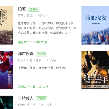
陌道
连载中
作者：
赵融
46万字
繁华奢侈的都市，灯红酒绿。尔虞我诈的社
会，争夺权势。你功成名就，我为你骄傲。你
穷途末路，我为你开道。荣华富贵，天下...
最新章节：第189章 隐
都市修真
连载中
作者：
白猪滚泥浆
20万字
不管何时何地，修真都只是一种生活。
最新章节：第67章 天劫
王牌线人
连载中
作者：
燕子楼
259万字