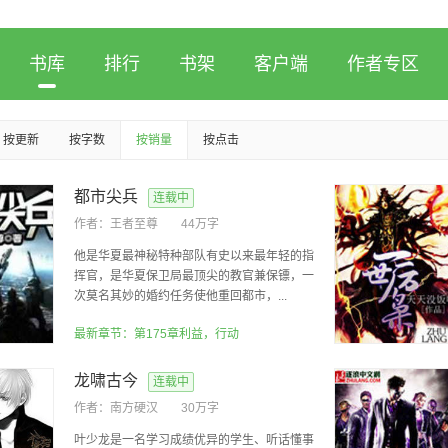
书库
排行
书架
客户端
作者专区
按更新
按字数
按销量
按点击
都市尖兵
连载中
作者：
王者至尊
44万字
他是华夏最神秘特种部队有史以来最年轻的指
挥官，是华夏保卫局最顶尖的教官兼保镖，一
次莫名其妙的婚约任务使他重回都市，...
最新章节：第175章利益，行动
龙啸古今
连载中
作者：
南方硬汉
30万字
叶少龙是一名学习成绩优异的学生、听话懂事