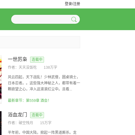
登录/注册
一世厉枭
连载中
作者：
天天没饭吃
138万字
风云四起，天下战乱！少林武僧，圆桌骑士，
日本忍者。。这些强大神秘之人，都带有着一
颗欲望之心，冲入这滚滚红尘中。且看...
最新章节：第559章 酒会！
浴血龙门
连载中
作者：
破空残月
15万字
半年前，中国大陆，掀起一阵黑道厮杀。龙