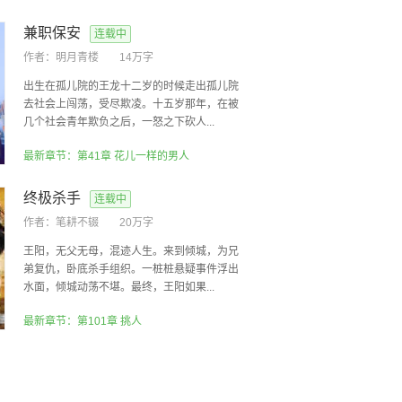
兼职保安
连载中
作者：
明月青楼
14万字
出生在孤儿院的王龙十二岁的时候走出孤儿院
去社会上闯荡，受尽欺凌。十五岁那年，在被
几个社会青年欺负之后，一怒之下砍人...
最新章节：第41章 花儿一样的男人
终极杀手
连载中
作者：
笔耕不辍
20万字
王阳，无父无母，混迹人生。来到倾城，为兄
弟复仇，卧底杀手组织。一桩桩悬疑事件浮出
水面，倾城动荡不堪。最终，王阳如果...
最新章节：第101章 挑人