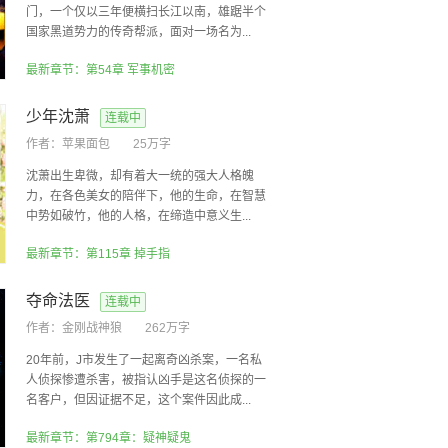
门，一个仅以三年便横扫长江以南，雄踞半个
国家黑道势力的传奇帮派，面对一场名为...
最新章节：第54章 军事机密
少年沈萧
连载中
作者：
苹果面包
25万字
沈萧出生卑微，却有着大一统的强大人格魄
力，在各色美女的陪伴下，他的生命，在智慧
中势如破竹，他的人格，在缔造中意义生...
最新章节：第115章 掉手指
夺命法医
连载中
作者：
金刚战神狼
262万字
20年前，J市发生了一起离奇凶杀案，一名私
人侦探惨遭杀害，被指认凶手是这名侦探的一
名客户，但因证据不足，这个案件因此成...
最新章节：第794章：疑神疑鬼