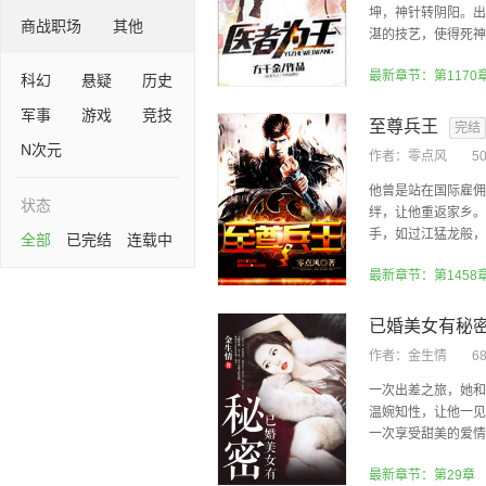
坤，神针转阴阳。出
商战职场
其他
湛的技艺，使得死神绕
最新章节：第1170
科幻
悬疑
历史
军事
游戏
竞技
至尊兵王
完结
N次元
作者：
零点风
5
他曾是站在国际雇佣
状态
绊，让他重返家乡。
手，如过江猛龙般，引
全部
已完结
连载中
最新章节：第1458
已婚美女有秘
作者：
金生情
6
一次出差之旅，她和
温婉知性，让他一见
一次享受甜美的爱情，
最新章节：第29章