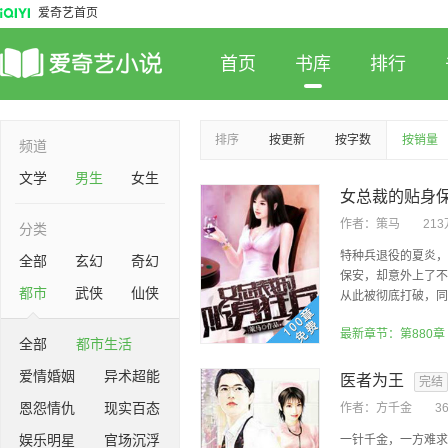
爱奇艺首页
首页
书库
排行
排序
按更新
按字数
按销量
频道
文学
男生
女生
女总裁的贴身
作者：
策马
21
分类
特种兵退役的夏炎，
全部
玄幻
奇幻
保安，却意外上了不
都市
武侠
仙侠
从此被彻底打破，同时
最新章节：第880章
全部
都市生活
爱情婚姻
异术超能
医者为王
完结
恩怨情仇
现实百态
作者：
方千金
3
娱乐明星
官场沉浮
一针千金，一方难求