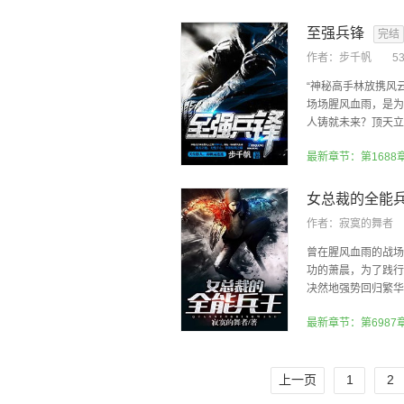
至强兵锋
完结
作者：
步千帆
5
“神秘高手林放携风
场场腥风血雨，是为
人铸就未来？顶天立地
最新章节：第1688
女总裁的全能
作者：
寂寞的舞者
曾在腥风血雨的战场
功的萧晨，为了践行
决然地强势回归繁华都
最新章节：第6987
上一页
1
2