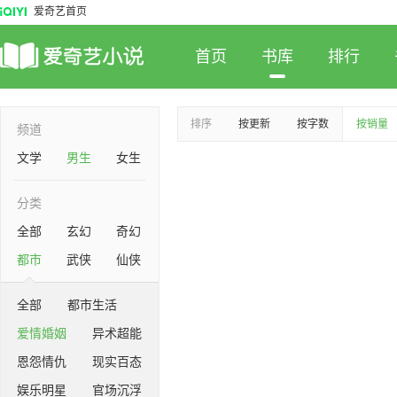
爱奇艺首页
首页
书库
排行
排序
按更新
按字数
按销量
频道
文学
男生
女生
分类
全部
玄幻
奇幻
都市
武侠
仙侠
全部
都市生活
爱情婚姻
异术超能
恩怨情仇
现实百态
娱乐明星
官场沉浮