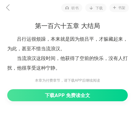
书架
听书
下载
第一百六十五章 大结局
吕行运很烦躁，本来就是因为烦吕平，才躲藏起来，
为此，甚至不惜当流浪汉。
当流浪汉这段时间，他获得了空前的快乐，没有人打
扰，他很享受这种宁静。
但是这种宁静，没有持续很久，就又被打破了。
本章为付费章节，请下载APP后继续阅读
而且吕平为什么找他，不是关心他为什么失踪，甚至
下载APP 免费读全文
是看到自己衣衫褴褛的样子，也没有一丝的关心。
见面的第一面，就是让他