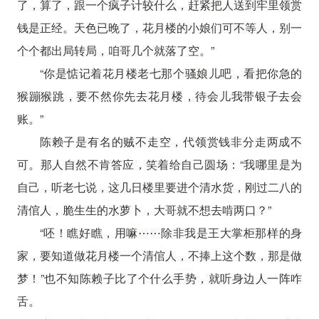
了，算了，跟一个疯子计较什么，赶紧把人送到牢里领赏
钱是正经。天色已晚了，花月楼的小娘们可不等人，别一
个个都出局转局，咱哥几个就落了空。”
“你是惦记着花月楼老七那个骚娘儿吧，看把你急的
猴蹦猴跳，要不然你先去花月楼，待会儿我带银子去会
账。”
陈赖子是有名的贼不走空，代领赏钱非分走两成不
可。那人自然不肯答应，笑着给自己圆场：“我哪里是为
自己，听老七说，这几日楼里要进个清水货，刚过二八的
清倌人，脆生生的水萝卜，大哥就不想去啃两口？”
“呸！瞧好瞧，用嘛⋯⋯除非我是王大掌柜那样的身
家，要知道做花月楼一个清倌人，不捧上这个数，那是做
梦！”也不知陈赖子比了个什么手势，就听身边人一阵咋
舌。