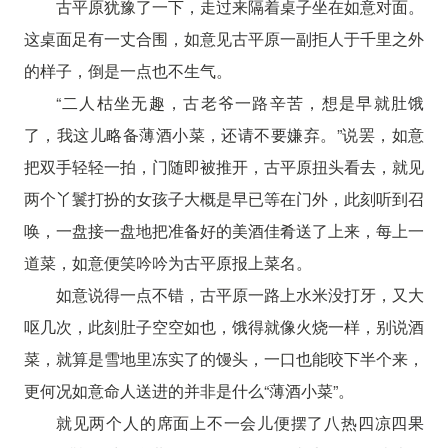
古平原犹豫了一下，走过来隔着桌子坐在如意对面。
这桌面足有一丈合围，如意见古平原一副拒人于千里之外
的样子，倒是一点也不生气。
“二人枯坐无趣，古老爷一路辛苦，想是早就肚饿
了，我这儿略备薄酒小菜，还请不要嫌弃。”说罢，如意
把双手轻轻一拍，门随即被推开，古平原扭头看去，就见
两个丫鬟打扮的女孩子大概是早已等在门外，此刻听到召
唤，一盘接一盘地把准备好的美酒佳肴送了上来，每上一
道菜，如意便笑吟吟为古平原报上菜名。
如意说得一点不错，古平原一路上水米没打牙，又大
呕几次，此刻肚子空空如也，饿得就像火烧一样，别说酒
菜，就算是雪地里冻实了的馒头，一口也能咬下半个来，
更何况如意命人送进的并非是什么“薄酒小菜”。
就见两个人的席面上不一会儿便摆了八热四凉四果