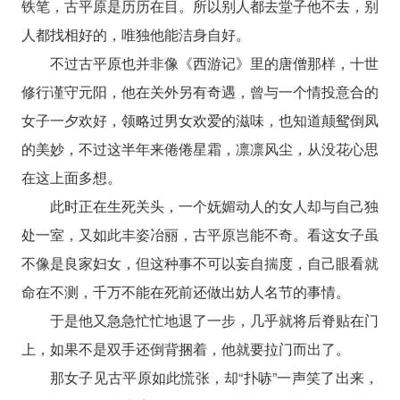
铁笔，古平原是历历在目。所以别人都去堂子他不去，别
人都找相好的，唯独他能洁身自好。
不过古平原也并非像《西游记》里的唐僧那样，十世
修行谨守元阳，他在关外另有奇遇，曾与一个情投意合的
女子一夕欢好，领略过男女欢爱的滋味，也知道颠鸳倒凤
的美妙，不过这半年来倦倦星霜，凛凛风尘，从没花心思
在这上面多想。
此时正在生死关头，一个妩媚动人的女人却与自己独
处一室，又如此丰姿冶丽，古平原岂能不奇。看这女子虽
不像是良家妇女，但这种事不可以妄自揣度，自己眼看就
命在不测，千万不能在死前还做出妨人名节的事情。
于是他又急急忙忙地退了一步，几乎就将后脊贴在门
上，如果不是双手还倒背捆着，他就要拉门而出了。
那女子见古平原如此慌张，却“扑哧”一声笑了出来，