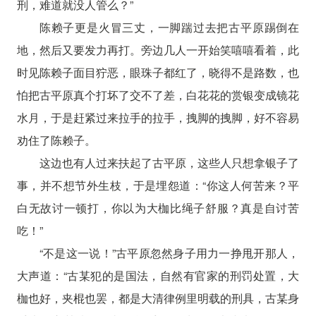
刑，难道就没人管么？”
陈赖子更是火冒三丈，一脚踹过去把古平原踢倒在
地，然后又要发力再打。旁边几人一开始笑嘻嘻看着，此
时见陈赖子面目狞恶，眼珠子都红了，晓得不是路数，也
怕把古平原真个打坏了交不了差，白花花的赏银变成镜花
水月，于是赶紧过来拉手的拉手，拽脚的拽脚，好不容易
劝住了陈赖子。
这边也有人过来扶起了古平原，这些人只想拿银子了
事，并不想节外生枝，于是埋怨道：“你这人何苦来？平
白无故讨一顿打，你以为大枷比绳子舒服？真是自讨苦
吃！”
“不是这一说！”古平原忽然身子用力一挣甩开那人，
大声道：“古某犯的是国法，自然有官家的刑罚处置，大
枷也好，夹棍也罢，都是大清律例里明载的刑具，古某身