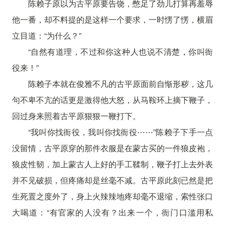
陈赖子原以为古平原要告饶，憋足了劲儿打算再羞辱
他一番，却不料提的是这样一个要求，一时愣了愣，横眉
立目道：“为什么？”
“自然有道理，不过和你这种人也说不清楚，你叫衙
役来！”
陈赖子本就在俊雅不凡的古平原面前自惭形秽，这几
句不卑不亢的话更是激得他大怒，从马鞍环上摘下鞭子，
回过身来照着古平原狠狠一鞭打下。
“我叫你找衙役，我叫你找衙役⋯⋯”陈赖子下手一点
没留情，古平原穿的那件衣服是在蒙古买的一件狼皮袍，
狼皮性韧，加上蒙古人上好的手工鞣制，鞭子打上去外表
并不见破损，但疼痛却是丝毫不减。古平原此刻已然是把
生死置之度外了，身上火辣辣地疼却毫不退缩，索性张口
大喝道：“有官家的人没有？出来一个，衙门口滥用私