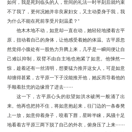
如何，我是死到临头的人，世间的礼法一时半刻后就约束
不了我了，更何况她并非良家妇女，又主动委身于我，我
为什么不能在死前享受片刻温柔？”
他木木地不动，如意却一直在动，她轻轻地搂着古平
原，扭动着自己的身体，让他感受着她的体温。古平原忽
然觉得小腹处有一股热力升腾上来，几乎是一瞬间便让自
己难以抑制，双臂不由自主地也抱紧了如意。他悚然一
惊，趁着还有一丝清明，想要猛力推开这女人，可是如意
却缠得甚紧，古平原一下子没能推开他，她反而导着他的
手顺着肚兜的边缘滑了进去⋯⋯
这一下，古平原心头的欲望如洪水破闸一般涌了出
来。他再也把持不住，将如意抱起来，往门边的一条春凳
上一放，如意仰着身子，咬着下唇，星眸半睐，风骚十足
地看着古平原三两下脱了自己的外衣，俯身压了上来⋯⋯