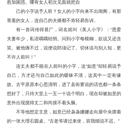
愈加困惑。哪有女人初次见面就把自
己的小字说予人听？女人的小字向来不出闺阁，有那
害羞的女人，连自己的夫婿都不肯轻易告诉。
有一首词传得甚广，词名就叫《美人小字》：“恩爱
夫妻年少，私语喁喁轻悄。问到小字每模糊，欲说又还含
笑。被他缠不过，说便说郎须记了。切休说与别人知，更
不许人前叫！”
连丈夫都不能在人前叫的小字，这“如意”却轻易说予
自己，方才还与自己如此的暧昧不清，这其中一定有缘
故。古平原原本心思清明，进了县衙要说的话也都一条条
想好了，只待大堂上一五一十说个明白，现在却被如意的
意外出现搅得丈二和尚摸不着头脑。
不等他想定主意，如意已经袅袅娜娜走向屋中央摆着
的一张大理石圆桌。“古老爷请过来坐，容我细说不迟。”