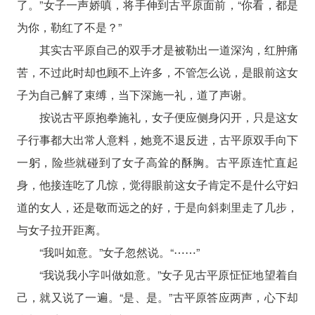
了。”女子一声娇嗔，将手伸到古平原面前，“你看，都是
为你，勒红了不是？”
其实古平原自己的双手才是被勒出一道深沟，红肿痛
苦，不过此时却也顾不上许多，不管怎么说，是眼前这女
子为自己解了束缚，当下深施一礼，道了声谢。
按说古平原抱拳施礼，女子便应侧身闪开，只是这女
子行事都大出常人意料，她竟不退反进，古平原双手向下
一躬，险些就碰到了女子高耸的酥胸。古平原连忙直起
身，他接连吃了几惊，觉得眼前这女子肯定不是什么守妇
道的女人，还是敬而远之的好，于是向斜刺里走了几步，
与女子拉开距离。
“我叫如意。”女子忽然说。“⋯⋯”
“我说我小字叫做如意。”女子见古平原怔怔地望着自
己，就又说了一遍。“是、是。”古平原答应两声，心下却