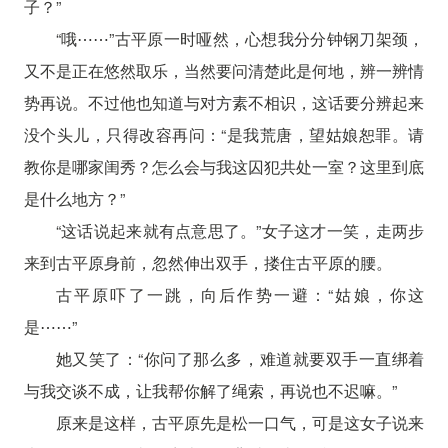
子？”
“哦⋯⋯”古平原一时哑然，心想我分分钟钢刀架颈，
又不是正在悠然取乐，当然要问清楚此是何地，辨一辨情
势再说。不过他也知道与对方素不相识，这话要分辨起来
没个头儿，只得改容再问：“是我荒唐，望姑娘恕罪。请
教你是哪家闺秀？怎么会与我这囚犯共处一室？这里到底
是什么地方？”
“这话说起来就有点意思了。”女子这才一笑，走两步
来到古平原身前，忽然伸出双手，搂住古平原的腰。
古平原吓了一跳，向后作势一避：“姑娘，你这
是⋯⋯”
她又笑了：“你问了那么多，难道就要双手一直绑着
与我交谈不成，让我帮你解了绳索，再说也不迟嘛。”
原来是这样，古平原先是松一口气，可是这女子说来