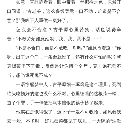
如意一直静静看着，眼中带着一丝揶揄之色，忽然开
口问道：“古老爷，这么多饭菜竟一口不动，难道是不合
意？那我叫下人重做一桌好了。”
怎么会不合意？古平原心里苦笑，话也说得辛
苦：“不敢劳烦如意姑娘，我、我、我不是⋯⋯”
“不是不合口，而是不敢吃，对吗？”如意抢着道：“你
呀，出了这个门，一条命就没了，还有什么可怕的呢？就
算饭菜里下了毒，反倒是让你留个全尸，莫非饱死鬼不
当，想当饿死鬼不成？”
一语惊醒梦中人，古平原细一琢磨是这个理儿，死到
临头吃顿好的这也没什么不对。心里绷着的这根弦一松，
道了个罪，手一伸便把乌木镶银的筷子抄了起来。
他实在是饿得狠了，这下子一发不可收拾，如风卷残
云一般。不多时，好几盘菜都见了底儿，一大碗的“油泼