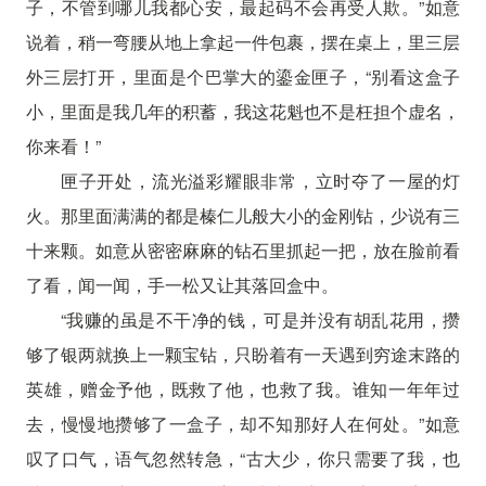
子，不管到哪儿我都心安，最起码不会再受人欺。”如意
说着，稍一弯腰从地上拿起一件包裹，摆在桌上，里三层
外三层打开，里面是个巴掌大的鎏金匣子，“别看这盒子
小，里面是我几年的积蓄，我这花魁也不是枉担个虚名，
你来看！”
匣子开处，流光溢彩耀眼非常，立时夺了一屋的灯
火。那里面满满的都是榛仁儿般大小的金刚钻，少说有三
十来颗。如意从密密麻麻的钻石里抓起一把，放在脸前看
了看，闻一闻，手一松又让其落回盒中。
“我赚的虽是不干净的钱，可是并没有胡乱花用，攒
够了银两就换上一颗宝钻，只盼着有一天遇到穷途末路的
英雄，赠金予他，既救了他，也救了我。谁知一年年过
去，慢慢地攒够了一盒子，却不知那好人在何处。”如意
叹了口气，语气忽然转急，“古大少，你只需要了我，也