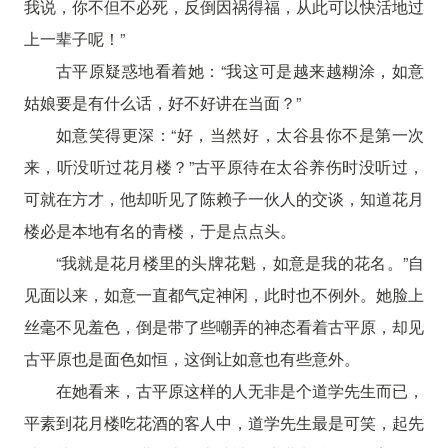
我说，你不但不必死，反倒因祸得福，从此可以快活地过
上一辈子呢！”
古平原疑惑地看着她：“我这可是越来越糊涂，如意
姑娘要是有什么话，好不好讲在当面？”
如意笑得更深：“好，当然好，太谷县你不是第一次
来，听没听过花月楼？”古平原待在太谷养伤时没听过，
可就在方才，他却听见了陈赖子一伙人的交谈，知道花月
楼必是本地有名的青楼，于是点点头。
“我就是花月楼里的头牌花魁，如意是我的花名。”自
见面以来，如意一直都气定神闲，此时也不例外。她脸上
丝毫不见羞色，倒是带了些嘲弄的神态看着古平原，却见
古平原也是面色如恒，这倒让如意也有些意外。
在她看来，古平原这样的人无非是个道学先生而已，
平素到花月楼吃花酒的客人中，道学先生最是可笑，起先