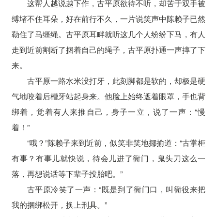
这帮人越说越下作，古平原欲待不听，却苦于双手被
缚堵不住耳朵，好在前行不久，一片说笑声中陈赖子已然
勒住了马缰绳。古平原耳畔就听这几个人纷纷下马，有人
走到近前割断了捆着自己的绳子，古平原扑通一声摔了下
来。
古平原一路水米没打牙，此刻脚都是软的，却极是硬
气地咬着后槽牙站起身来。他脸上始终遮着眼罩，手也背
绑着，觉着有人来推自己，身子一立，说了一声：“慢
着！”
“哦？”陈赖子来到近前，似笑非笑地揶揄道：“古掌柜
有事？有事儿就快说，待会儿进了衙门，鬼头刀这么一
落，再想说话等下辈子投胎吧。”
古平原冷笑了一声：“既是到了衙门口，叫衙役来把
我的捆绑松开，换上刑具。”