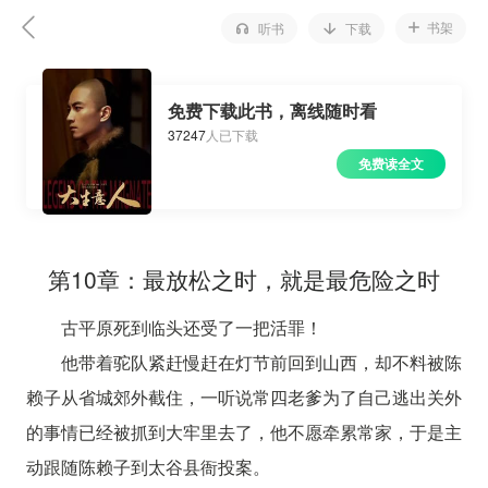
书架
听书
下载
免费下载此书，离线随时看
37247
人已下载
免费读全文
第10章：最放松之时，就是最危险之时
古平原死到临头还受了一把活罪！
他带着驼队紧赶慢赶在灯节前回到山西，却不料被陈
赖子从省城郊外截住，一听说常四老爹为了自己逃出关外
的事情已经被抓到大牢里去了，他不愿牵累常家，于是主
动跟随陈赖子到太谷县衙投案。