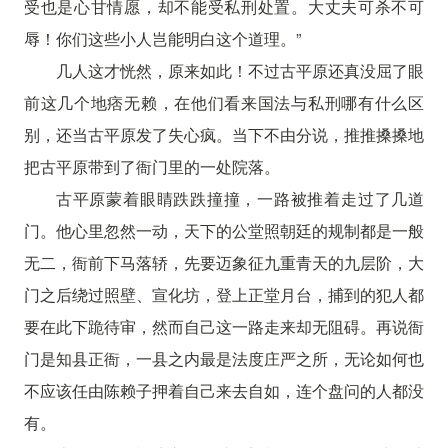
受也是心甘情愿，却不能受私刑处置。大丈夫可杀不可
辱！你们这些小人岂能明白这个道理。”
几人这才恍然，原来如此！不过古平原还真没屈了眼
前这几个地痞无赖，在他们看来国法与私刑哪有什么区
别，还当古平原发了失心疯。当下不由分说，推推搡搡地
把古平原带到了衙门里的一处院落。
古平原蒙着眼睛跌跌撞撞，一路被推着走过了几道
门。他心里忽然一动，天下的公堂照朝廷的规制都是一般
无二，衙前下马落轿，先要迈象征九重青天的九层阶，大
门之后绕过照壁、宣化坊，登上正堂月台，捕到的犯人都
要在此下跪待审，然而自己这一路走来却无阻碍。再说衙
门是知县正衙，一县之内最是法度庄严之所，无论如何也
不应该任由陈赖子押着自己来去自如，连个盘问的人都没
有。