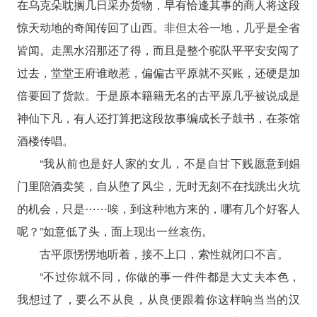
在乌克朵耽搁几日采办货物，早有恰逢其事的商人将这段
惊天动地的奇闻传回了山西。非但太谷一地，几乎是全省
皆闻。走黑水沼那还了得，而且是整个驼队平平安安闯了
过去，堂堂王府谁敢惹，偏偏古平原就不买账，还硬是加
倍要回了货款。于是原本籍籍无名的古平原几乎被说成是
神仙下凡，有人还打算把这段故事编成长子鼓书，在茶馆
酒楼传唱。
“我从前也是好人家的女儿，不是自甘下贱愿意到娼
门里陪酒卖笑，自从堕了风尘，无时无刻不在找跳出火坑
的机会，只是⋯⋯唉，到这种地方来的，哪有几个好客人
呢？”如意低了头，面上现出一丝哀伤。
古平原愣愣地听着，接不上口，索性就闭口不言。
“不过你就不同，你做的事一件件都是大丈夫本色，
我想过了，要么不从良，从良便跟着你这样响当当的汉