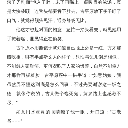
辣子刀削面”也入了肚，末了再喝上一盏暖胃的浓汤，真
是大快朵颐，连舌头都要吞下肚去。古平原放下筷子吁了
口气，就觉得额头见汗，通身舒畅无比。
他这才想起对面的如意，急忙一抬头看去，就见她用
手掩着嘴，显见得正在偷笑。
古平原不用照镜子就知道自己脸上必是一红。方才那
般吃相，哪有半点斯文人的样子，只怕与乞儿倒是相似，
不能怨人家耻笑。更何况吃了人家的饭菜，自然不能像方
才那样再板着脸，古平原座中一拱手道：“如意姑娘，我
虽然弄不懂这到底是怎么回事，不过先要谢谢这一饭之
德，就像你说的，古某做个饱死鬼，黄泉路上也感激不
尽。”
如意用水灵灵的眼睛瞟了他一眼，开口道：“古老
爷⋯⋯”