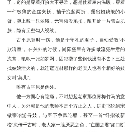
了，奇的是穿着打扮大不寻常，想是仗着屋内温暖，穿着
一件极薄的金丝夹袄，袖子挽起两折，露出如藕般的小
臂，腕上戴一只翠镯，元宝领没系扣，敞开处一片雪白肌
肤，隐有丘壑勾人视线。
古平原登时一愣，他是个守礼的君子，自幼受教“不
欺暗室”。在关外的时候，尚阳堡里有许多做流犯生意的
流莺，艳帜一张如罗网，囚犯攒了些铜钱没有不去下三处
找姑娘泄火的，就连寇连材那样的老实人也有个相好的妓
女叫“莫儿”。
唯有古平原是例外。
他一方面心有隐痛，不时想起老家那位青梅竹马的意
中人，另外就是他的老师本是个方正之人，讲史书说到宋
徽宗冶游寻妓，与臣下争风吃醋，甚至一首“纤指破新
橙”流传千古时，老人家一脸厌恶之色，“亡国之君”如口断