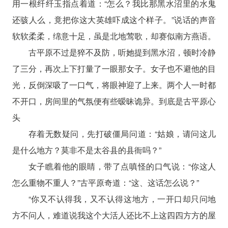
用一根纤纤玉指点着道：“怎么？我比那黑水沼里的水鬼
还骇人么，竟把你这大英雄吓成这个样子。”说话的声音
软软柔柔，绵意十足，虽是北地莺歌，却赛似南方燕语。
古平原不过是猝不及防，听她提到黑水沼，顿时冷静
了三分，再次上下打量了一眼那女子。女子也不避他的目
光，反倒深吸了一口气，将眼神迎了上来。两个人一时都
不开口，房间里的气氛便有些暧昧诡异。到底是古平原心
头
存着无数疑问，先打破僵局问道：“姑娘，请问这儿
是什么地方？莫非不是太谷县的县衙吗？”
女子瞧着他的眼睛，带了点嗔怪的口气说：“你这人
怎么重物不重人？”古平原奇道：“这、这话怎么说？”
“你又不认得我，又不认得这地方，一开口却只问地
方不问人，难道说我这个大活人还比不上这四四方方的屋