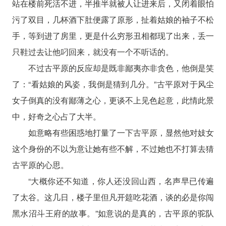
站在楼前死活不进，半推半就被人让进来后，又闭着眼怕
污了双目，几杯酒下肚便露了原形，扯着姑娘的袖子不松
手，等到进了房里，更是什么穷形丑相都现了出来，丢一
只鞋过去让他叼回来，就没有一个不听话的。
不过古平原的反应却是既非鄙夷亦非贪色，他倒是笑
了：“看姑娘的风姿，我倒是猜到几分。”古平原对于风尘
女子倒真的没有鄙薄之心，更谈不上见色起意，此情此景
中，好奇之心占了大半。
如意略有些困惑地打量了一下古平原，显然他对妓女
这个身份的不以为意让她有些不解，不过她也不打算去猜
古平原的心思。
“大概你还不知道，你人还没回山西，名声早已传遍
了太谷。这几日，楼子里但凡开筵吃花酒，谈的必是你闯
黑水沼斗王府的故事。”如意说的是真的，古平原的驼队