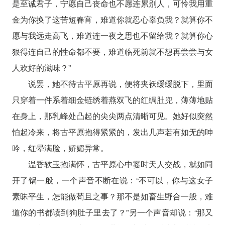
是至诚君子，宁愿自己丧命也不愿连累别人，可怜我用重
金为你换了这苦短春宵，难道你就忍心辜负我？就算你不
愿与我远走高飞，难道连一夜之思也不留给我？就算你心
狠得连自己的性命都不要，难道临死前就不想再尝尝与女
人欢好的滋味？”
说罢，她不待古平原再说，便将夹袄缓缓脱下，里面
只穿着一件系着细金链绣着燕双飞的红绸肚兜，薄薄地贴
在身上，那乳峰处凸起的尖尖两点清晰可见。她好似突然
怕起冷来，将古平原抱得紧紧的，发出几声若有如无的呻
吟，红晕满脸，娇媚异常。
温香软玉抱满怀，古平原心中霎时天人交战，就如同
开了锅一般，一个声音不断在说：“不可以，你与这女子
素昧平生，怎能做苟且之事？那不是如畜生野合一般，难
道你的书都读到狗肚子里去了？”另一个声音却说：“那又