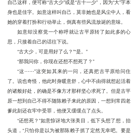
自己这样，便可称“古大少”或是“古十一少”，因为“大”字本
身也是佳字。如意这样叫自己，莫非她也是风尘中人，看
她的穿着打扮和行动举止，倒真有些风流放诞的意味。
如意却没察觉一个称呼就让古平原转了如此多的心
思，只接着自己的话往下说。
“古大少，可是用好了么？”“是。”
“那我问你，你现在还想不想死了？”
“这⋯⋯”这突如其来的一问，还真把古平原给问住
了。说也奇怪，他此时身暖意舒，心中不由得就想起活着
的诸般好处，的确是不像方才那样坚心求死了。但是古平
原一想到自己不得不随陈赖子来此的原因，一想到常四老
爹此刻还在牢中受罪，他便又缓缓点了点头。
“还想死？”如意惊讶地大张美目，低下头想了想，抬
头道，“只怕你是以为被那陈赖子抓了定然无幸吧。要是