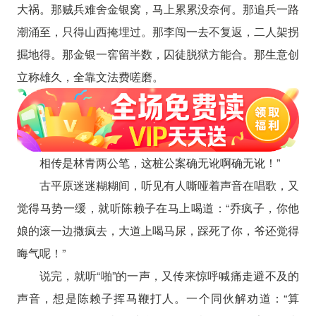
大祸。那贼兵难舍金银窝，马上累累没奈何。那追兵一路
潮涌至，只得山西掩埋过。那李闯一去不复返，二人架拐
掘地得。那金银一窖留半数，囚徒脱狱方能合。那生意创
立称雄久，全靠文法费嗟磨。
相传是林青两公笔，这桩公案确无讹啊确无讹！”
古平原迷迷糊糊间，听见有人嘶哑着声音在唱歌，又
觉得马势一缓，就听陈赖子在马上喝道：“乔疯子，你他
娘的滚一边撒疯去，大道上喝马尿，踩死了你，爷还觉得
晦气呢！”
说完，就听“啪”的一声，又传来惊呼喊痛走避不及的
声音，想是陈赖子挥马鞭打人。一个同伙解劝道：“算