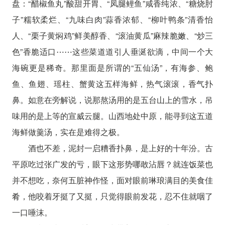
盘：“醋椒鱼丸”酸甜开胃、“凤腿鲤鱼”咸香纯浓、“糖烧肘
子”糯软柔烂、“九味白肉”蒜香浓郁、“柳叶鸭条”清香怡
人、“栗子黄焖鸡”鲜美醇香、“滚油黄瓜”麻辣脆嫩、“炒三
色”香脆适口⋯⋯这些菜道道引人垂涎欲滴，中间一个大
海碗更是稀奇。那里面是所谓的“五仙汤”，有海参、鲍
鱼、鱼翅、瑶柱、蟹黄这五样海鲜，热气滚滚，香气扑
鼻。如意在旁解说，说那熬汤用的是五台山上的雪水，吊
味用的是上等的宣威云腿。山西地处中原，能寻到这五道
海鲜做羹汤，实在是难得之极。
酒也不差，泥封一启糟香扑鼻，是上好的十年汾。古
平原吃过张广发的亏，眼下这形势哪敢沾唇？就连饭菜也
并不想吃，奈何五脏神作怪，面对眼前琳琅满目的美食佳
肴，他咬着牙挺了又挺，只觉得眼前发花，忍不住就咽了
一口唾沫。