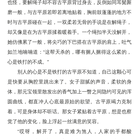
也怪，要解绳子却不容古平原背过身去，反倒如同耳鬓厮
磨一般，与古平原若即若离地贴着，胸前鼓蓬蓬的地方不
时与古平原碰在一起，一双柔若无骨的手说是在解绳子，
却又像是在为古平原揉着暖着手。一个绳扣半天没解开，
她仿佛累了一般，将尖巧的下巴搭在古平原的肩上，吐气
如兰地喃喃道：“这帮天杀的，哪有捆人捆得这么紧的，
心是铁打的不成。”
别人的心是不是铁打的古平原不知道，自己这颗心可
是快要从胸腔里跳出来了。女子甜腻的声音，柔软的身
体，那元宝领里散发出的香气加上一瞥之间隐约可见的浑
圆曲线，都直冲人心底最原始的欲望。古平原竭力克制
着，可是身体却不听话。那女子紧贴着古平原，想是也察
觉了他的变化，脸上浮起一丝满意的笑容。
“哎呀，解开了，真是难为煞人，人家的手都酸