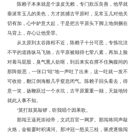
陈赖子本来就是个泼皮无赖，专门欺压良善，他早就
垂涎常玉儿的美色，方才抓捕古平原时，见常玉儿对他关
切有加，心中妒意大起，于是把古平原头下脚上地倒捆在
马背上，存心让他受罪。
从太原到太谷路程不近，陈赖子十分可恶，专拣坑洼
不平的道路纵马飞驰，古平原被颠得七荤八素，再加上脸
对着马屁股，臭气熏人欲呕，到后来实在撑不住胸腹间的
那阵烦恶，一张口“哇”地一声吐了出来，这一吐就一发不
可收拾，翻江倒海般几乎窒息闭气。陈赖子回头看去，得
意一笑，扬鞭跃过一个水坑，古平原重重一颠，天旋地转
就此人事不知。
“莫打鼓莫敲锣，听我唱个因果歌。
那闯王逼死崇祯帝，文武百官一网罗。那闯将同声敲
火烙，金银霎时积满河。那冲冠一怒吴三桂，驱虎逐狼闯