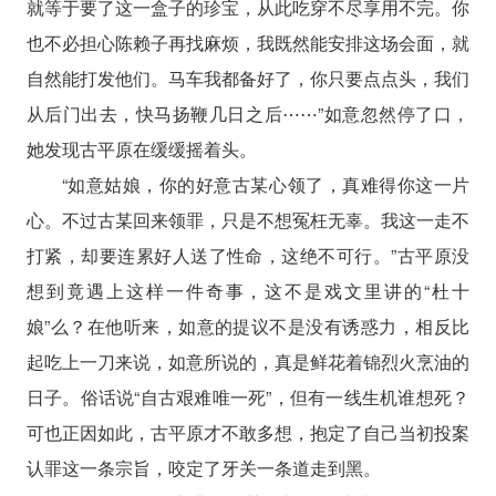
就等于要了这一盒子的珍宝，从此吃穿不尽享用不完。你
也不必担心陈赖子再找麻烦，我既然能安排这场会面，就
自然能打发他们。马车我都备好了，你只要点点头，我们
从后门出去，快马扬鞭几日之后⋯⋯”如意忽然停了口，
她发现古平原在缓缓摇着头。
“如意姑娘，你的好意古某心领了，真难得你这一片
心。不过古某回来领罪，只是不想冤枉无辜。我这一走不
打紧，却要连累好人送了性命，这绝不可行。”古平原没
想到竟遇上这样一件奇事，这不是戏文里讲的“杜十
娘”么？在他听来，如意的提议不是没有诱惑力，相反比
起吃上一刀来说，如意所说的，真是鲜花着锦烈火烹油的
日子。俗话说“自古艰难唯一死”，但有一线生机谁想死？
可也正因如此，古平原才不敢多想，抱定了自己当初投案
认罪这一条宗旨，咬定了牙关一条道走到黑。