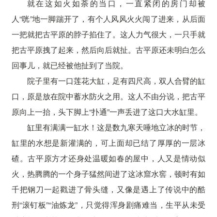
就在这如火如荼的当口，一直紧闭的房门却被
人“咣”地一脚踹开了，有个人风风火火闯了进来，从后面
一把就把古平原的脖子掐住了。这人力气很大，一只手就
把古平原拽了起来，然后向后就扯。古平原还未明白怎么
回事儿，就已经被他扯到了当院。
院子里有一口莲花大缸，足有四尺高，双人合臂的缸
口，原是放在院中蓄水防火之用。这人不由分说，把古平
原向上一抬，头下脚上“扑通”一声丢进了这口大水缸里。
缸里有满满一缸水！这是数九寒天唾地立冰的时节，
缸里的水想是新灌满的，可上面却已结了厚厚的一层冰
碴。古平原方才还身处温暖如春的屋中，人又是情动似
火，热腾腾的一个身子猛然间进了这冰窟水窖，顿时有如
千把钢刀一起戳进了骨头缝，又像是遇上了传说中的酷
刑“滚钉板”“油炼龙”，只觉得浑身剧痛难当，生平从未受