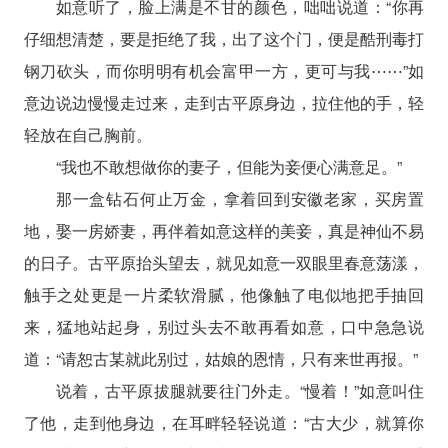
如意听了，脸上满是不甘的颜色，咄咄说道：“你再
仔细想清楚，要是拒绝了我，出了这个门，便是酷刑毒打
钢刀砍头，而你明明有机会富甲一方，更可与我⋯⋯”如
意边说边慢慢走过来，走到古平原身边，拉住他的手，轻
轻放在自己胸前。
“我也不敢想做你的妻子，但能为妾便心满意足。”
那一盒钻石何止万金，拿着回到安徽老家，买房置
地，娶一房娇妻，再伴着如意这样的美妾，真是神仙不易
的日子。古平原抬头望去，就见如意一双眼里春意荡漾，
触手之处更是一片柔软滑腻，他像触了电似地把手抽回
来，猛地站起身，别过头去不敢再看如意，口中急急说
道：“请恕古某就此别过，姑娘的恩情，只有来世再报。”
说着，古平原拔腿就要往门外走。“慢着！”如意叫住
了他，走到他身边，在耳畔轻轻说道：“古大少，就算你