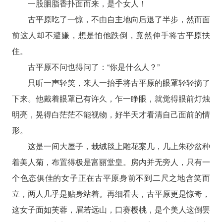
一股胭脂香扑面而来，是个女人！
古平原吃了一惊，不由自主地向后退了半步，然而面
前这人却不避嫌，想是怕他跌倒，竟然伸手将古平原扶
住。
古平原不问也得问了：“你是什么人？”
只听一声轻笑，来人一抬手将古平原的眼罩轻轻摘了
下来。他戴着眼罩已有许久，乍一睁眼，就觉得眼前灯烛
明亮，晃得白茫茫不能视物，好半天才看清自己面前的情
形。
这是一间大屋子，栽绒毯上雕花案几，几上朱砂盆种
着美人菊，布置得极是富丽堂皇。房内并无旁人，只有一
个色态俱佳的女子正在古平原身前不到二尺之地含笑而
立，两人几乎是贴身站着。再细看去，古平原更是惊奇，
这女子面如芙蓉，眉若远山，口赛樱桃，是个美人这倒罢