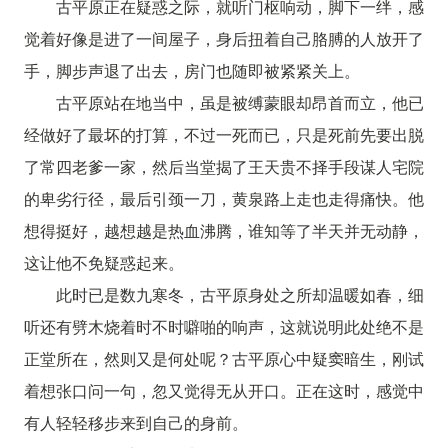
古平原正在疑惑之际，就听门枢响动，脚下一绊，感
觉着好像是进了一间屋子，身后扭着自己胳膊的人放开了
手，脚步声退了出去，房门也随即被紧紧关上。
古平原站在地当中，虽是被缚蒙眼却昂首而立，他已
经做好了最坏的打算，不过一死而已，只是死前先要出脱
了常四老爹一家，然后当堂揭了王天贵不择手段谋人宅院
的卑劣行径，最后引颈一刀，黄泉路上走也走得痛快。他
想得挺好，越想越是热血沸腾，谁知等了半天并无动静，
这让他不免疑惑起来。
此时已是数九寒冬，古平原身处之所却温暖如春，细
听还有劈木烧着时不时噼啪的响声，这就说明此处绝不是
正堂所在，然则又是何处呢？古平原心中疑窦暗生，刚试
着想张口问一句，忽又觉得无从开口。正在这时，感觉中
有人轻轻移步来到自己的身前。