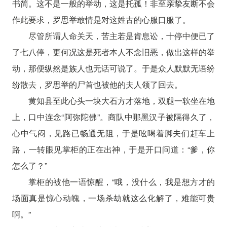
书简。这不是一般的举动，这是托孤！非至亲挚友断不会
作此要求，罗思举敢情是对这姓古的心服口服了。
尽管所谓人命关天，苦主若是肯息讼，十停中便已了
了七八停，更何况这是死者本人不念旧恶，做出这样的举
动，那便纵然是族人也无话可说了。于是众人默默无语纷
纷散去，罗思举的尸首也被他的夫人领了回去。
黄知县至此心头一块大石方才落地，双腿一软坐在地
上，口中连念“阿弥陀佛”。商队中那黑汉子被隔得久了，
心中气闷，见路已畅通无阻，于是吆喝着脚夫们赶车上
路，一转眼见掌柜的正在出神，于是开口问道：“爹，你
怎么了？”
掌柜的被他一语惊醒，“哦，没什么，我是想方才的
场面真是惊心动魄，一场杀劫就这么化解了，难能可贵
啊。”