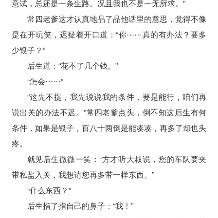
意试，总还是一条生路。况且我也不是一无所求。”
常四老爹这才认真地品了品他话里的意思，觉得不像
是在开玩笑，迟疑着开口道：“你⋯⋯真的有办法？要多
少银子？”
后生道：“花不了几个钱。”
“怎会⋯⋯”
“这先不提，我先说说我的条件，要是能行，咱们再
说出关的办法不迟。”常四老爹点头，倒不知这后生有何
条件，如果是银子，百八十两倒是能凑凑，再多了却也头
疼。
就见后生微微一笑：“方才听大叔说，您的车队要夹
带私盐入关，我想请您再多带一样东西。”
“什么东西？”
后生指了指自己的鼻子：“我！”