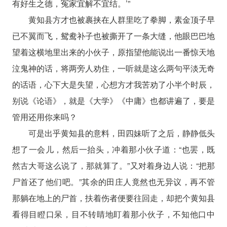
有好生之德，冤家宜解不宜结。’”
黄知县方才也被裹挟在人群里吃了拳脚，素金顶子早
已不翼而飞，鸳鸯补子也被撕开了一条大缝，他眼巴巴地
望着这横地里出来的小伙子，原指望他能说出一番惊天地
泣鬼神的话，将两旁人劝住，一听就是这么两句平淡无奇
的话语，心下大是失望，心想方才我苦劝了小半个时辰，
别说《论语》，就是《大学》《中庸》也都讲遍了，要是
管用还用你来吗？
可是出乎黄知县的意料，田四妹听了之后，静静低头
想了一会儿，然后一抬头，冲着那小伙子道：“也罢，既
然古大哥这么说了，那就算了。”又对着身边人说：“把那
尸首还了他们吧。”其余的田庄人竟然也无异议，再不管
那躺在地上的尸首，扶着伤者便要往回走，却把个黄知县
看得目瞪口呆，目不转睛地盯着那小伙子，不知他口中