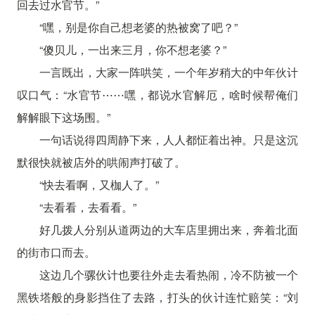
回去过水官节。”
“嘿，别是你自己想老婆的热被窝了吧？”
“傻贝儿，一出来三月，你不想老婆？”
一言既出，大家一阵哄笑，一个年岁稍大的中年伙计
叹口气：“水官节⋯⋯嘿，都说水官解厄，啥时候帮俺们
解解眼下这场围。”
一句话说得四周静下来，人人都怔着出神。只是这沉
默很快就被店外的哄闹声打破了。
“快去看啊，又枷人了。”
“去看看，去看看。”
好几拨人分别从道两边的大车店里拥出来，奔着北面
的街市口而去。
这边几个骡伙计也要往外走去看热闹，冷不防被一个
黑铁塔般的身影挡住了去路，打头的伙计连忙赔笑：“刘