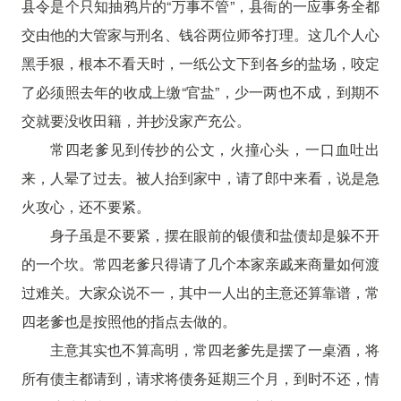
县令是个只知抽鸦片的“万事不管”，县衙的一应事务全都
交由他的大管家与刑名、钱谷两位师爷打理。这几个人心
黑手狠，根本不看天时，一纸公文下到各乡的盐场，咬定
了必须照去年的收成上缴“官盐”，少一两也不成，到期不
交就要没收田籍，并抄没家产充公。
常四老爹见到传抄的公文，火撞心头，一口血吐出
来，人晕了过去。被人抬到家中，请了郎中来看，说是急
火攻心，还不要紧。
身子虽是不要紧，摆在眼前的银债和盐债却是躲不开
的一个坎。常四老爹只得请了几个本家亲戚来商量如何渡
过难关。大家众说不一，其中一人出的主意还算靠谱，常
四老爹也是按照他的指点去做的。
主意其实也不算高明，常四老爹先是摆了一桌酒，将
所有债主都请到，请求将债务延期三个月，到时不还，情