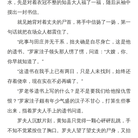
水，先是对着衣冠不整的知县大人福了一福，随后从袖中
摸出一封书信。
就见她背对着丈夫的尸首，将手中信扬了一扬，第一
句话就把在场众人都震住了。
“此事与田庄并无干系，拙夫确是自尽身亡，这是他
的遗书。”罗家洼子领头那人愣了愣，问道：“大嫂，你、
你早就知道了。”
“这遗书在我手上已有两日，只是人未找到，始终还
存着侥幸，现在实在不必再瞒了。”
“罗老爷遗书上写的什么？是不是要我们给他报仇雪
恨？”罗家洼子颇有年少气盛的汉子不甘心，打算生些事
出来，指着罗夫人手上的遗书问道。
罗夫人沉默片刻，黄知县只觉得一颗心砰砰乱跳，手
不知不觉紧按住了胸口。罗夫人望了望丈夫的尸身，又抬