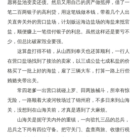
愿将盐池变卖还债。然后又用自己的房产做抵押，借了一
笔二百两银子的高利贷，用这笔钱做本钱，带着几个人出
关直奔关外的营口盐场，计划贩运海边盐场的海盐来抵官
盐，顺便赚上一笔偿付银子的利息。虽然这样还是要亏不
少，但总比破家毁业要强。
这算盘打得不错，从山西到奉天也还算顺利，一行人
在营口盐场找到了接洽的卖家，以三成公盐七成私盐的价
格买了一批上好的海盐，雇了三辆大车，打算一路上行些
贿赂夹带出关。
常四老爹一出营口就碰上罗、田两族械斗，所幸有惊
无险，一路顺着大凌河牧场过了锦州府，不多日来到山海
关，没想到在山海关前，才真是遇到了大麻烦。
山海关是扼守关内外的重镇，一向驻扎三品的总兵，
总兵之下尚有四位守备。把守关门、盘查商旅、收缴行税