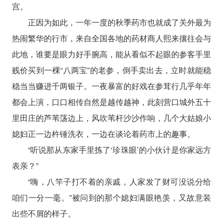
宫。
正因为如此，一年一度的秋季药市也就成了关外最为
热闹繁华的行市，来自全国各地的药材商人熙来攘往会与
此地，谁要是眼力好手腕高，能从看似不起眼的参客手里
贱价买到一棵“八两宝”的老参，倒手卖出去，立时就能稳
稳当当赚进千两银子。一夜暴富的好戏在参茸行几乎年年
都会上演，口口相传自然是越传越神，此刻营口城外五十
里田庄的芦苇荡边上，风吹苇杆沙沙作响，几个大姑娘小
媳妇正一边杵锤洗衣，一边在谈论着药市上的趣事。
“听说那从东家手里拣了‘珍珠眼’的小伙计是你家远方
表亲？”
“嗨，八竿子打不着的亲戚，人家发了财可没说分给
咱们一分一毫。”被问到的那个媳妇满眼艳羡，又故意装
出些不屑的样子。