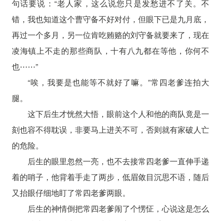
句话要说：“老人家，这么说您只是发愁进不了关。不
错，我也知道这个曹守备不好对付，但眼下已是九月底，
再过一个多月，另一位肯吃贿赂的刘守备就要来了，现在
凌海镇上不走的那些商队，十有八九都在等他，你何不
也⋯⋯”
“唉，我要是也能等不就好了嘛。”常四老爹连拍大
腿。
这下后生才恍然大悟，眼前这个人和他的商队竟是一
刻也容不得耽误，非要马上进关不可，否则就有家破人亡
的危险。
后生的眼里忽然一亮，也不去接常四老爹一直伸手递
着的哨子，他背着手走了两步，低眉敛目沉思不语，随后
又抬眼仔细地盯了常四老爹两眼。
后生的神情倒把常四老爹闹了个愣怔，心说这是怎么