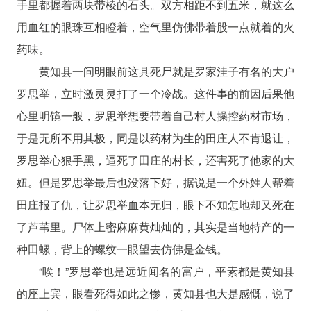
手里都握着两块带棱的石头。双方相距不到五米，就这么
用血红的眼珠互相瞪着，空气里仿佛带着股一点就着的火
药味。
黄知县一问明眼前这具死尸就是罗家洼子有名的大户
罗思举，立时激灵灵打了一个冷战。这件事的前因后果他
心里明镜一般，罗思举想要带着自己村人操控药材市场，
于是无所不用其极，同是以药材为生的田庄人不肯退让，
罗思举心狠手黑，逼死了田庄的村长，还害死了他家的大
妞。但是罗思举最后也没落下好，据说是一个外姓人帮着
田庄报了仇，让罗思举血本无归，眼下不知怎地却又死在
了芦苇里。尸体上密麻麻黄灿灿的，其实是当地特产的一
种田螺，背上的螺纹一眼望去仿佛是金钱。
“唉！”罗思举也是远近闻名的富户，平素都是黄知县
的座上宾，眼看死得如此之惨，黄知县也大是感慨，说了