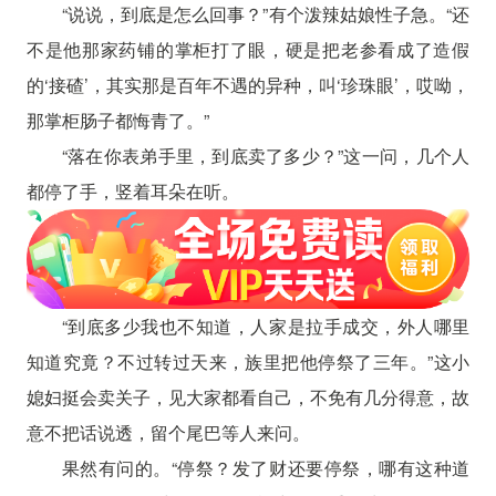
“说说，到底是怎么回事？”有个泼辣姑娘性子急。“还
不是他那家药铺的掌柜打了眼，硬是把老参看成了造假
的‘接碴’，其实那是百年不遇的异种，叫‘珍珠眼’，哎呦，
那掌柜肠子都悔青了。”
“落在你表弟手里，到底卖了多少？”这一问，几个人
都停了手，竖着耳朵在听。
“到底多少我也不知道，人家是拉手成交，外人哪里
知道究竟？不过转过天来，族里把他停祭了三年。”这小
媳妇挺会卖关子，见大家都看自己，不免有几分得意，故
意不把话说透，留个尾巴等人来问。
果然有问的。“停祭？发了财还要停祭，哪有这种道