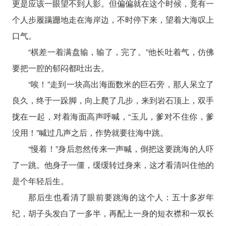
更是应该一眼望不到人影。但偏偏就在这个时候，竟有一
个人步履蹒跚地走在海岸边，不时停下来，望着大海叹上
口气。
“棋差一着满盘输，输了，完了。”他长吐着气，仿佛
要把一腔的郁闷都吐出去。
“唉！”走到一块高出海面数米的巨石旁，那人呆立了
良久，终于一跺脚，向上爬了几步，来到岩石顶上，双手
拢在一起，对着海面高声呼喊，“玉儿，爹对不住你，爹
没用！”喊过几声之后，作势就要往海中跳。
“慢着！”身后忽然传来一声喊，倒把这要跳海的人吓
了一跳。他身子一僵，缓缓转过身来，这才看清叫住他的
是个年轻后生。
那后生也看清了眼前要跳海的这个人：五十多岁年
纪，胡子头发白了一多半，再配上一身的短衣襟和一双长