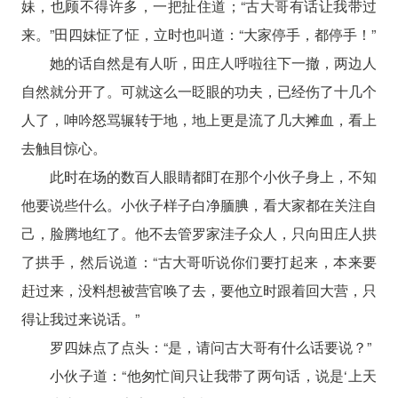
妹，也顾不得许多，一把扯住道；“古大哥有话让我带过
来。”田四妹怔了怔，立时也叫道：“大家停手，都停手！”
她的话自然是有人听，田庄人呼啦往下一撤，两边人
自然就分开了。可就这么一眨眼的功夫，已经伤了十几个
人了，呻吟怒骂辗转于地，地上更是流了几大摊血，看上
去触目惊心。
此时在场的数百人眼睛都盯在那个小伙子身上，不知
他要说些什么。小伙子样子白净腼腆，看大家都在关注自
己，脸腾地红了。他不去管罗家洼子众人，只向田庄人拱
了拱手，然后说道：“古大哥听说你们要打起来，本来要
赶过来，没料想被营官唤了去，要他立时跟着回大营，只
得让我过来说话。”
罗四妹点了点头：“是，请问古大哥有什么话要说？”
小伙子道：“他匆忙间只让我带了两句话，说是‘上天