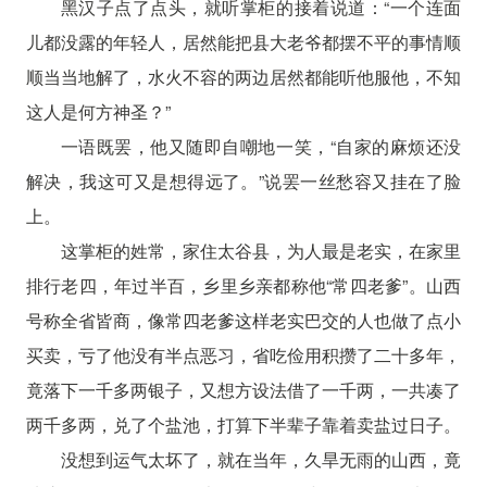
黑汉子点了点头，就听掌柜的接着说道：“一个连面
儿都没露的年轻人，居然能把县大老爷都摆不平的事情顺
顺当当地解了，水火不容的两边居然都能听他服他，不知
这人是何方神圣？”
一语既罢，他又随即自嘲地一笑，“自家的麻烦还没
解决，我这可又是想得远了。”说罢一丝愁容又挂在了脸
上。
这掌柜的姓常，家住太谷县，为人最是老实，在家里
排行老四，年过半百，乡里乡亲都称他“常四老爹”。山西
号称全省皆商，像常四老爹这样老实巴交的人也做了点小
买卖，亏了他没有半点恶习，省吃俭用积攒了二十多年，
竟落下一千多两银子，又想方设法借了一千两，一共凑了
两千多两，兑了个盐池，打算下半辈子靠着卖盐过日子。
没想到运气太坏了，就在当年，久旱无雨的山西，竟