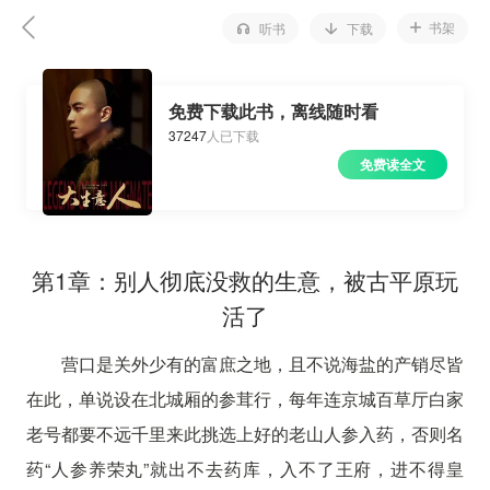
书架
听书
下载
免费下载此书，离线随时看
37247
人已下载
免费读全文
第1章：别人彻底没救的生意，被古平原玩
活了
营口是关外少有的富庶之地，且不说海盐的产销尽皆
在此，单说设在北城厢的参茸行，每年连京城百草厅白家
老号都要不远千里来此挑选上好的老山人参入药，否则名
药“人参养荣丸”就出不去药库，入不了王府，进不得皇