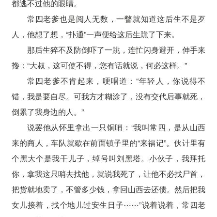
都逃不过他的眼睛。
常四老爹也是阅人无数，一瞥就知道这后生不是歹
人，他想了想，“扑通”一声便给这后生跪了下来。
那后生猝不及防倒吓了一跳，连忙闪身避开，伸手来
搀：“大叔，这可使不得，您有话就说，何必这样。”
常四老爹不肯起来，哽咽道：“年轻人，你说得不
错，我是要自尽。可我方才糊涂了，没有交代后事就死，
倒累了我身边的人。”
说罢他从怀里拿出一只铜哨：“我叫常四，是从山西
来的商人，车队就歇在前面镇子里的“来福记”。伙计里有
个黑大个是我干儿子，绰号叫刘黑塔。小伙子，我拜托
你，拿我这只哨去找他，就说我死了，让他不必找尸首，
把货就地卖了，不管多少钱，拿回山西去还债。然后把我
女儿接着，找个地儿过安生日子⋯⋯”说着说着，常四老