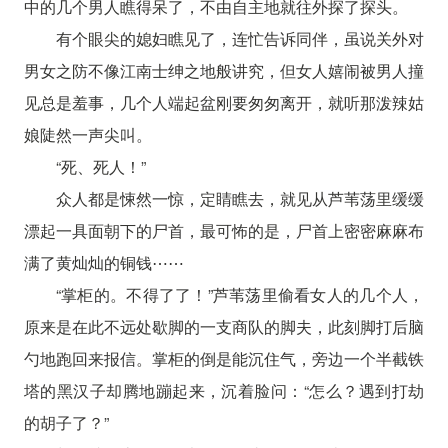
中的几个男人瞧得呆了，不由自主地就往外探了探头。
有个眼尖的媳妇瞧见了，连忙告诉同伴，虽说关外对
男女之防不像江南士绅之地般讲究，但女人嬉闹被男人撞
见总是羞事，几个人端起盆刚要匆匆离开，就听那泼辣姑
娘陡然一声尖叫。
“死、死人！”
众人都是悚然一惊，定睛瞧去，就见从芦苇荡里缓缓
漂起一具面朝下的尸首，最可怖的是，尸首上密密麻麻布
满了黄灿灿的铜钱⋯⋯
“掌柜的。不得了了！”芦苇荡里偷看女人的几个人，
原来是在此不远处歇脚的一支商队的脚夫，此刻脚打后脑
勺地跑回来报信。掌柜的倒是能沉住气，旁边一个半截铁
塔的黑汉子却腾地蹦起来，沉着脸问：“怎么？遇到打劫
的胡子了？”