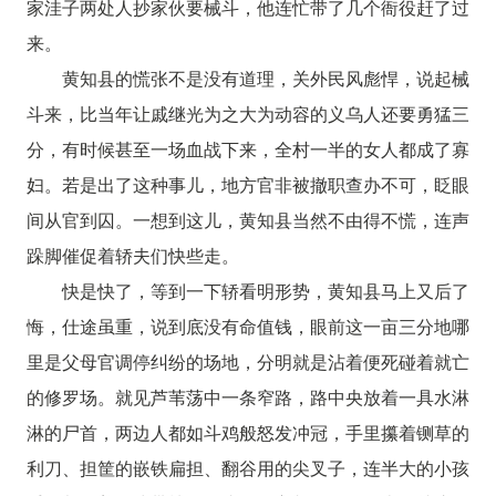
家洼子两处人抄家伙要械斗，他连忙带了几个衙役赶了过
来。
黄知县的慌张不是没有道理，关外民风彪悍，说起械
斗来，比当年让戚继光为之大为动容的义乌人还要勇猛三
分，有时候甚至一场血战下来，全村一半的女人都成了寡
妇。若是出了这种事儿，地方官非被撤职查办不可，眨眼
间从官到囚。一想到这儿，黄知县当然不由得不慌，连声
跺脚催促着轿夫们快些走。
快是快了，等到一下轿看明形势，黄知县马上又后了
悔，仕途虽重，说到底没有命值钱，眼前这一亩三分地哪
里是父母官调停纠纷的场地，分明就是沾着便死碰着就亡
的修罗场。就见芦苇荡中一条窄路，路中央放着一具水淋
淋的尸首，两边人都如斗鸡般怒发冲冠，手里攥着铡草的
利刀、担筐的嵌铁扁担、翻谷用的尖叉子，连半大的小孩