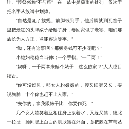
理。”停祭俗称“不与祭”，在一族中是极重的处罚，仅次于
把名字从族谱中划掉。
“自然是犯了族规。前脚钱到手，他后脚就到瓦窑子
里把最红的头牌婊子给赎了身，娶回家做了老婆。咱们那
族长为人方正，岂能容这等事。”
“呦，还有这事啊？那赎身钱可不少花吧？”
小媳妇稳稳当当伸出一个手指。“一千两！”
“妈呀，一千两拿来赎个婊子，这么败家？”人人瞠目
结舌。
“你可没瞧见，那女人粉嫩嫩的，腰又细腿又长，要
说胸脯，十个你也赶不上人家。”
“去你的，拿我跟婊子比，你要作死！”
几个女人嬉笑着互相往身上泼着水，又躲又笑，彼此
一拉扯，腰间腿上白白的肌肤露在外面，竟把躲在芦苇丛