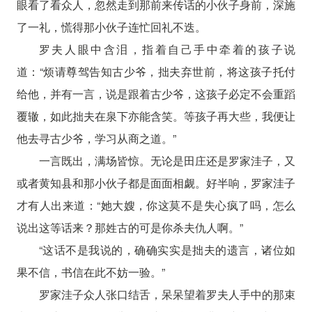
眼看了看众人，忽然走到那前来传话的小伙子身前，深施
了一礼，慌得那小伙子连忙回礼不迭。
罗夫人眼中含泪，指着自己手中牵着的孩子说
道：“烦请尊驾告知古少爷，拙夫弃世前，将这孩子托付
给他，并有一言，说是跟着古少爷，这孩子必定不会重蹈
覆辙，如此拙夫在泉下亦能含笑。等孩子再大些，我便让
他去寻古少爷，学习从商之道。”
一言既出，满场皆惊。无论是田庄还是罗家洼子，又
或者黄知县和那小伙子都是面面相觑。好半响，罗家洼子
才有人出来道：“她大嫂，你这莫不是失心疯了吗，怎么
说出这等话来？那姓古的可是你杀夫仇人啊。”
“这话不是我说的，确确实实是拙夫的遗言，诸位如
果不信，书信在此不妨一验。”
罗家洼子众人张口结舌，呆呆望着罗夫人手中的那束