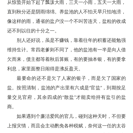
从惊蛰开始下起了瓢泼大雨，三天一小雨，五天一大雨，
直到秋分还是阴雨绵绵。养盐池的人不怕天旱只怕地涝，
像这样的雨，通省的盐户没一个不叫苦连天，盐粒的收成
还不到以往的十分之一。
别人还好说，虽是不赚钱，靠着往年的积蓄还能勉强
维持生计。常四老爹则不同了，他的盐池有一半是向人借
欠而来，债主都等着秋后算账，有的要抽本银，有的要拿
利息，家里面整日闹得是沸反盈天。
最要命的还不是欠了人家的银子，而是欠了国家的
盐。按照清制，盐池的产出里有六成是“官盐”，到期按足
量交兑官府，其余四成的“散盐”才能卖给持有盐引的盐
商。
如果遇到个廉洁爱民的官儿，碰到这种天时，不但要
上报灾情，而且会主动酌免各种税赋，奈何这一任的太谷