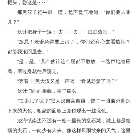
把头，您这是⋯⋯”
那黑汉子把牛眼一瞪，瓮声瓮气地道：“你们要去哪
儿？”
伙计把身子一矮：“去⋯⋯去⋯⋯瞧瞧热闹。”
“放屁！老爹急得要上吊了，你们还有心去看热闹？
都给我滚回屋去。”
“是，是。”几个伙计连个屁都不敢放，一迭声地答应
着，磨过身就往后院走。
“等着！”黑大汉又是一声喝，“看见老爹了吗？”
伙计们面面相觑，摇了摇头。
“去哪儿了呢？”黑大汉自言自语，瞥了一眼窗外阴沉
下来的天色，粗豪的面容上竟也现出一丝忧色。
凌海镇南边不远有一处十里长的乱石滩，滩上都是粗
砺的尖石，一向少有人来。像这样风雨欲来的天气，这里