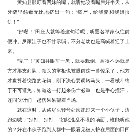
黄知县眼盯着四妹的嘴，就听她咬着嘴唇好半天，从
牙缝里怨毒无比地挤出一句：“戮尸，给我爹和我姐报
仇！”
“好嘞！”田庄人就等着这句话呢，听罢各举家伙往前
便冲。罗家洼子也不甘示弱，不分老幼也是高喊着迎了上
来。
“完了！”黄知县眼前一黑，就要栽倒。离得不远就是
方才那支商队，领头的掌柜也被眼前这一幕惊呆了，他方
才盘算着绕路的花销，刚下决心要调转马头，一看械斗终
于不可避免，知道这一打起来伤亡必重，也是手心捏汗，
连同伙计们一起愣呆呆望着当场。
就在这时，从路尽头转弯处疾跑过来一个小伙子，边
跑边喊，“别打、别打！”如此混乱不堪的场面，谁能听他
的？好在小伙子跑到人群中一眼看见被人护在后面的田四