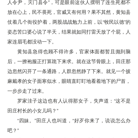
人令尹，灭门县令”，可是眼前这伙人摆明了连生死都不
放在心上，民不畏死，官威又有何用？果不其然，黄知县
仗着几个衙役护着，两股战战勉力上前，以“牧民以德”的
姿态苦口婆心说了半天，结果就如同打雷天放了个屁，人
家连眉毛都没动一下。
黄知县急得也顾不得许多，官家体面都暂且抛到脑
后，一撩袍服正打算跪下来求。就在这节骨眼上，田庄那
边忽然闪开了一条通路，人群忽然静了下来。就见一个披
麻戴孝的女子面寒似水，眼睛直盯盯地看着地下的尸首，
一步步走了过来。
罗家洼子这边也有人认得那女子，失声道：“这不是
田庄村长的小女儿吗？”
“四妹。”田庄人也叫道，“好歹你来了，说说怎么办
吧？”