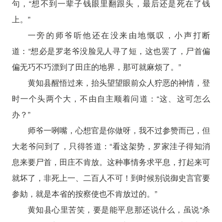
句，“想不到一辈子钱眼里翻跟头，最后还是死在了钱
上。”
一旁的师爷听他还在没来由地慨叹，小声打断
道：“想必是罗老爷没脸见人寻了短，这也罢了，尸首偏
偏无巧不巧漂到了田庄的地界，那可就麻烦了。”
黄知县醒悟过来，抬头望望眼前众人狞恶的神情，登
时一个头两个大，不由自主顺着问道：“这、这可怎么
办？”
师爷一咧嘴，心想官是你做呀，我不过参赞而已，但
大老爷问到了，只得答道：“看这架势，罗家洼子得知消
息来要尸首，田庄不肯放。这种事情务求平息，打起来可
就坏了，非死上一、二百人不可！到时候别说御史言官要
参劾，就是本省的按察使也不肯放过的。”
黄知县心里苦笑，要是能平息那还说什么，虽说“杀