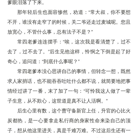
爹眼泪落了下来。
那年轻后生也面容惨然，劝道：“常大叔，你不要想
不开，谁没有走窄了的时候，关二爷还走过麦城呢。您且
放宽心，不管什么事，总有法子不是？”
常四老爹连连摆手：“唉，这次我是看清楚了，过不
去了，过不去了。”后生见他这样，怜悯之下倒是起了好
奇心，追问道：“到底什么事呢？”
常四老爹本没心思讲自己的事情，但转念一想，既然
求人家捎话，也不能吞吞吐吐什么都不说，就简要地把事
情经过讲了一番，末了加了一句：“可怜我这人做了一辈
子生意，从不欺心，这世道是真不让人活啊。”
后生心里有数，这个曹守备新官上任，升官的心比火
炭都热，是一心要拿走私行商的身家性命来染自己的顶
子，想从他这里进关，真是千难万难。不过这后生还有一