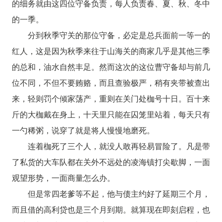
的细务就由这四位守备负责，每人负责春、夏、秋、冬中
的一季。
分到秋季守关的那位守备，必定是总兵面前一等一的
红人，这是因为秋季来往于山海关的商家几乎是其他三季
的总和，油水自然丰足。然而这次的这位曹守备却与前几
位不同，不但不要贿赂，而且查验极严，稍有夹带被查出
来，轻则罚个倾家荡产，重则在关门处枷号十日。百十来
斤的大枷戴在身上，十天里只能在囚笼里站着，每天只有
一勺稀粥，说穿了就是将人慢慢地磨死。
连着枷死了三个人，就没人敢再轻易冒险了。凡是带
了私货的大车队都在关外不远处的凌海镇打尖歇脚，一面
观望形势，一面商量怎么办。
但是常四老爹等不起，他与债主约好了延期三个月，
而且借的高利贷也是三个月到期。就算现在即刻启程，也