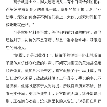
胡子就是土匪，脚夫连连摇头，有个口齿伶俐的把在
芦苇荡里看见死人的事儿一说，掌柜的想了想，说：“不
妨事，无论如何也弄不到咱们身上，大伙儿抓紧时间把干
粮吃吃就赶路。”
可是掌柜的料事不准，等他们往前赶路的时候，路已
经被封了，封路的不是官府，却是一群拿枪拿棒、满眼通
红的当地人。
“倒霉，真是倒霉呀！”，抬轿子的轿夫一路上就听轿
子里传来仿佛哀鸣般的叫声，不问可知里面的黄知县必定
脸色铁青。黄知县出身秀才，捐官而得了个七品顶戴，自
知仕途得来不易，战战兢兢做了三年县令，手长的事儿不
是没有，但都以息事宁人为前提，所以官声历来不错。眼
看三年任满，吏部考评中上，升官即使无望，续任却是可
期，正在满心欢喜，没想到里长跑来告知，说是田庄和罗