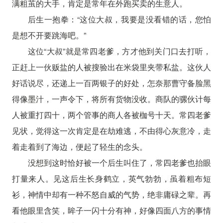
满粗茧的大手，肯定是常年在外跑买卖的生意人。
后生一抱拳：“这位大叔，我要是没看错的话，您怕
是想不开要跳海吧。”
这位“大叔”就是常四老爹，方才他到关门口去打听，
正赶上一伙贩盐的人被搜验出在米袋里夹带私盐。这伙人
好话说尽，还递上一百两银子的好处，怎奈那曹守备脸黑
得像墨汁，一声令下，将所有货物没收。商队的骡伙计每
人被重打四十，两个管事的商人各被枷号十天。常四老爹
见状，觉得这一次肯定是在劫难逃，不由得心灰意冷，走
着走着到了海边，便起了轻生的念头。
没想到这时恰好被一个后生叫住了，常四老爹也抬眼
打量来人。见这后生长身鹤立，英气勃勃，虽着粗布短
衫，神情中却有一种不怒自威的气势，绝非庸碌之辈。再
看他眼里含笑，眸子一闪十分有神，好像四面八方的事情