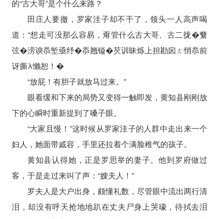
的“古大哥”是个什么来路？
田庄人要撤，罗家洼子却不干了，领头一人高声喝
道：“想走可没那么容易，甭管什么古大哥、古二拢�蘩
弦�涝谀忝堑亟纾�忝翘镒�芡训昧烁上担勘囟ㄊ悄忝前
讶撕λ懒恕！�
“放屁！有胆子就放马过来。”
眼看缓和下来的局势又变得一触即发，黄知县刚刚放
下的心瞬时重新提到了嗓子眼。
“大家且慢！”这时候从罗家洼子的人群中走出来一个
妇人，她面带戚容，手里还拉着个满脸稚气的孩子。
黄知县认得她，正是罗思举的妻子。他到罗府做过
客，于是走过来叫了声：“嫂夫人！”
罗夫人是大户出身，颇懂礼数，尽管眼中流出两行清
泪，却没有呼天抢地地趴在丈夫尸身上哭嚎，待拭去泪