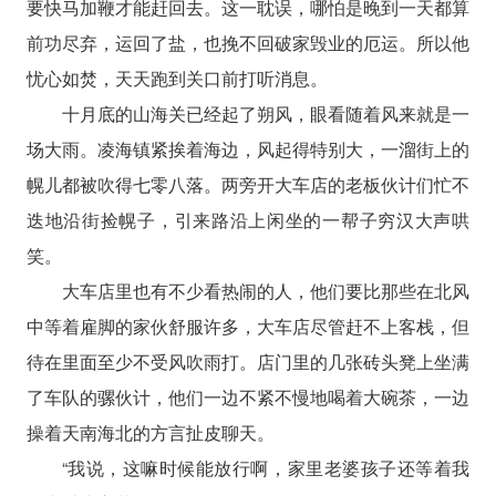
要快马加鞭才能赶回去。这一耽误，哪怕是晚到一天都算
前功尽弃，运回了盐，也挽不回破家毁业的厄运。所以他
忧心如焚，天天跑到关口前打听消息。
十月底的山海关已经起了朔风，眼看随着风来就是一
场大雨。凌海镇紧挨着海边，风起得特别大，一溜街上的
幌儿都被吹得七零八落。两旁开大车店的老板伙计们忙不
迭地沿街捡幌子，引来路沿上闲坐的一帮子穷汉大声哄
笑。
大车店里也有不少看热闹的人，他们要比那些在北风
中等着雇脚的家伙舒服许多，大车店尽管赶不上客栈，但
待在里面至少不受风吹雨打。店门里的几张砖头凳上坐满
了车队的骡伙计，他们一边不紧不慢地喝着大碗茶，一边
操着天南海北的方言扯皮聊天。
“我说，这嘛时候能放行啊，家里老婆孩子还等着我