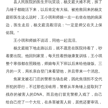
县人民医院的医生开玩笑说，杨文庭大难不死，挨了
几锤子都能活下来，以后肯定有大福。被抢救回来的杨文
庭听医生这么说时，王小琪和师娘一左一右坐在他的病床
边，医生走后，杨文庭流着泪说：“一定是师父在天上保
佑我。”
王小琪和师娘不说话，同他一起流泪。
杨文庭能下地走路以后，就不愿意在医院待着了，吵
着要出院。他回到家里，每天拄着拐做康复训练，王小琪
整个寒假都在照顾他，师娘每天下班以后来给他做饭。三
月的一天，局长亲自登门来看望他，并且带来一个消息。
焦家龙被石门庄的警察当场击毙，因此焦强拒不交代
所犯的罪行，不过那也没啥用，警察从羊角锤上提取到了
残存的被害人的DNA。而且他们冒充警察入戏了，自己
给自己挖了一个大坑，在杀害被害人前，居然还要审讯，