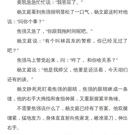
黄凯急急忙忙说：“我答应了。”
杨文庭看到焦强很明显松了一口气，杨文庭这时对他
说：“问你个事？”
焦强又急了，“你跟我拖时间呢吧。”
杨文庭说：“有个叫林昌东的警察，你已经见过了
吧？”
焦强马上警觉起来，问：“咋了， 和你啥关系？”
杨文庭说：“他是我师父，他要是还活着，今天咱们
还有的谈。”
杨文静死死盯着焦强的眼睛，焦强的眼睛眯成一条
缝，他的右手大拇指和食指伸展，又重新握紧羊角锤。
不需要焦强说什么了，杨文庭已经有了答案。他双腿
绷紧，猛地发力，身体直直射向焦家龙，瞅准菜刀，伸出
右手。