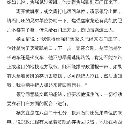
媳妇儿说，焦强见过黄凯，他觉得焦强跟到石门庄来了。
离开黄凯家，杨文庭打电话回单位，请示领导出面，
请石门庄的兄弟单位协助一下。焦强焦家龙还有黄凯的照
片不都有了嘛，传真给石门庄方面，协助搜索这三人。
杨文庭说：“我觉得焦强和焦家龙已经来石门庄了，
估计是为了灭黄凯的口，下一步一定还会跑。别管他是坐
长途车还是坐火车，他不想暴露逃跑路线，肯定不能在路
上或者目的地找地方取钱。能不能跟邮政通报一声，如果
有人拿着黄凯的存折去取钱，尽可能把人拖住，然后通知
我，我会亲手把人抓起来带回泰康县。”
领导同意杨文庭的想法，但要求他沉住气，一切行动
要在石门庄方面的配合下进行。
杨文庭是在八点二十七分，接到石门庄兄弟单位的来
电，说邮政汇报有人拿着黄凯的存折去取钱，地址在桥西