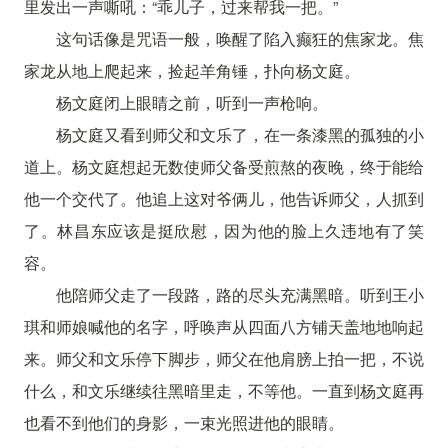
里发出一声嘶吼：“乖儿子，过来帮我一把。”
这句话像是咒语一般，唤醒了陷入癫狂的焦家龙。焦
家龙从地上爬起来，捡起羊角锤，扑向杨文庭。
杨文庭闭上眼睛之前，听到一声枪响。
杨文庭又看到师父和文乐了，在一条漆黑的孤独的小
道上。杨文庭想起无数使师父备受煎熬的夜晚，终于能给
他一个交代了。他追上这对爷俩儿，他告诉师父，人抓到
了。林昌东应该是挺欣慰，因为他的脸上久违地有了笑
容。
他陪师父走了一段路，路的尽头充满黑暗。听到王小
琪和师娘喊他的名字，呼唤声从四面八方铺天盖地地响起
来。师父和文乐停下脚步，师父在他肩膀上拍一把，不说
什么，和文乐继续往黑暗里走，不等他。一直到杨文庭再
也看不到他们的身影，一束光照进他的眼睛。