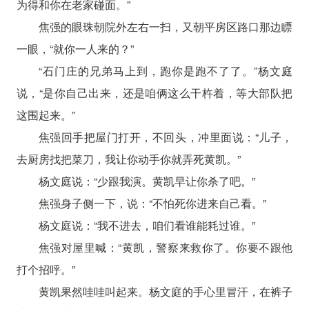
为得和你在老家碰面。”
焦强的眼珠朝院外左右一扫，又朝平房区路口那边瞟
一眼，“就你一人来的？”
“石门庄的兄弟马上到，跑你是跑不了了。”杨文庭
说，“是你自己出来，还是咱俩这么干杵着，等大部队把
这围起来。”
焦强回手把屋门打开，不回头，冲里面说：“儿子，
去厨房找把菜刀，我让你动手你就弄死黄凯。”
杨文庭说：“少跟我演。黄凯早让你杀了吧。”
焦强身子侧一下，说：“不怕死你进来自己看。”
杨文庭说：“我不进去，咱们看谁能耗过谁。”
焦强对屋里喊：“黄凯，警察来救你了。你要不跟他
打个招呼。”
黄凯果然哇哇叫起来。杨文庭的手心里冒汗，在裤子