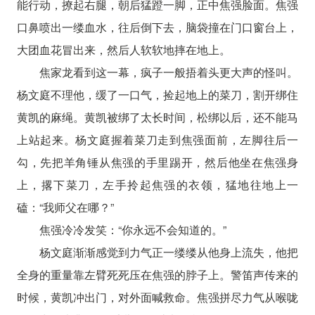
能行动，撩起右腿，朝后猛蹬一脚，正中焦强脸面。焦强
口鼻喷出一缕血水，往后倒下去，脑袋撞在门口窗台上，
大团血花冒出来，然后人软软地摔在地上。
焦家龙看到这一幕，疯子一般捂着头更大声的怪叫。
杨文庭不理他，缓了一口气，捡起地上的菜刀，割开绑住
黄凯的麻绳。黄凯被绑了太长时间，松绑以后，还不能马
上站起来。杨文庭握着菜刀走到焦强面前，左脚往后一
勾，先把羊角锤从焦强的手里踢开，然后他坐在焦强身
上，撂下菜刀，左手拎起焦强的衣领，猛地往地上一
磕：“我师父在哪？”
焦强冷冷发笑：“你永远不会知道的。”
杨文庭渐渐感觉到力气正一缕缕从他身上流失，他把
全身的重量靠左臂死死压在焦强的脖子上。警笛声传来的
时候，黄凯冲出门，对外面喊救命。焦强拼尽力气从喉咙