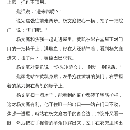
上蹭一把也不顶用。
焦强说：“进来唠唠？”
说完焦强往前走两步。杨文庭把心一横，拍了一把院
门，说：“开门吧。”
杨文庭和焦强一起走进屋里。黄凯被绑在堂屋正对门
口的一把椅子上，满脸血，好在人还精神着，看到杨文庭
进来，扭了两下，磕磕巴巴求救。
杨文庭对黄凯说：“你先冷静会儿，别动，别说话。”
焦家龙站在黄凯身后，左手抱住黄凯的脑门，右手握
着的菜刀架在黄凯的脖子上。
杨文庭扫一圈屋子，能看到的窗户都装了钢筋护栏，
这对杨文庭有利。他守住唯一的出口——站在门口不动。
焦强一进屋，就站在杨文庭右手的窗台边，冲院外又看一
眼，然后把右手握着的羊角锤露出来，左手在衣兜里掏出