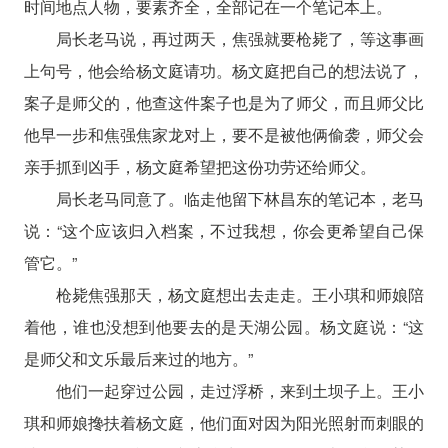
时间地点人物，要素齐全，全部记在一个笔记本上。
局长老马说，再过两天，焦强就要枪毙了，等这事画
上句号，他会给杨文庭请功。杨文庭把自己的想法说了，
案子是师父的，他查这件案子也是为了师父，而且师父比
他早一步和焦强焦家龙对上，要不是被他俩偷袭，师父会
亲手抓到凶手，杨文庭希望把这份功劳还给师父。
局长老马同意了。临走他留下林昌东的笔记本，老马
说：“这个应该归入档案，不过我想，你会更希望自己保
管它。”
枪毙焦强那天，杨文庭想出去走走。王小琪和师娘陪
着他，谁也没想到他要去的是天湖公园。杨文庭说：“这
是师父和文乐最后来过的地方。”
他们一起穿过公园，走过浮桥，来到土坝子上。王小
琪和师娘搀扶着杨文庭，他们面对因为阳光照射而刺眼的