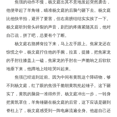
焦强的动作不慢，杨文庭出其不意地发起突然袭击，
他便举起了羊角锤，瞄准杨文庭的后脑勺砸下去。杨文庭
比他快半拍，避开了要害，但右肩膀结结实实挨了一下。
杨文庭听到骨头碎裂的声音，剧烈的疼痛紧随其后，他对
自己说，拼了吧，总要有个了断。
杨文庭右胳膊耷拉下来，马上左手跟上。焦家龙还在
惊慌之中，杨文庭拧住他的手腕，拉直，提膝，把焦家龙
的手肘往膝盖上一磕，焦家龙的手肘在一声脆响之后软软
地垂下来，他蹲地上哇哇哭叫起来。
焦强已经追到近前。因为中间有黄凯这个障碍物，够
不到杨文庭，红了眼的焦强干脆朝黄凯抡起锤子。这下砸
实了，黄凯的脑袋一准得炸开。杨文庭冲出一步，一转身
把黄凯罩住，羊角锤砸在杨文庭的后背，这下应该是砸到
脊柱上了，杨文庭感受到一阵电麻流遍全身。他趁自己还