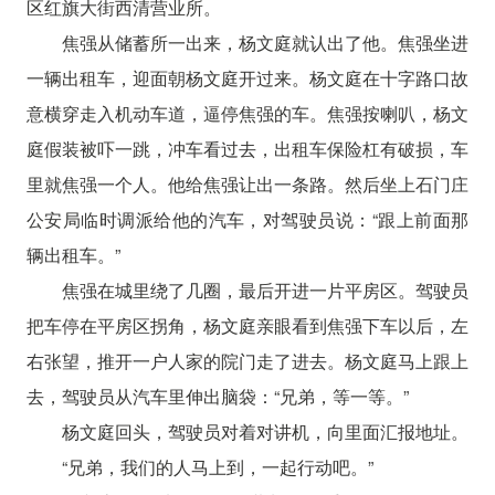
区红旗大街西清营业所。
焦强从储蓄所一出来，杨文庭就认出了他。焦强坐进
一辆出租车，迎面朝杨文庭开过来。杨文庭在十字路口故
意横穿走入机动车道，逼停焦强的车。焦强按喇叭，杨文
庭假装被吓一跳，冲车看过去，出租车保险杠有破损，车
里就焦强一个人。他给焦强让出一条路。然后坐上石门庄
公安局临时调派给他的汽车，对驾驶员说：“跟上前面那
辆出租车。”
焦强在城里绕了几圈，最后开进一片平房区。驾驶员
把车停在平房区拐角，杨文庭亲眼看到焦强下车以后，左
右张望，推开一户人家的院门走了进去。杨文庭马上跟上
去，驾驶员从汽车里伸出脑袋：“兄弟，等一等。”
杨文庭回头，驾驶员对着对讲机，向里面汇报地址。
“兄弟，我们的人马上到，一起行动吧。”