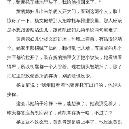
了，骑摩托车栽地里头了，我给他推回来了。”
黄凯媳妇儿出来给俩人开大门，看到这两个人，脸上
惊讶了一下。杨文庭帮那人把摩托车推进院里。那人应该
是不想跟警察沾边儿，跟黄凯媳妇儿简单说两句就走了。
黄凯媳妇儿让杨文庭进屋，昨晚上着急，有话没说清
全。她家里跟招贼了似的，翻得乱七八糟，五屉桌的几个
抽匣都给拉开了，装存折的抽匣安了把小锁头，她看钱看
得严，所以钥匙都一个人管着。现在锁头被敲掉了，除了
抽屉里邮政储蓄所的存折，别的啥也没少。
杨文庭说：“我亲眼看着他骑摩托车出门的，他说去
接你。”
这会儿她脑子冷静下来，能想事了。她说没见着人，
昨天都答应黄凯回家了，黄凯拿存折干啥，不过了？
杨文庭不这么想，黄凯肯定是碰上事了。他没跟黄凯