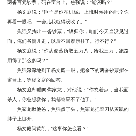
两沓百元钞票，码在窗台上。焦强说：“能谈吗？”
杨文庭说：“锤子是你在机械厂上班时候用的吧？你
再看一眼吧，一会儿我就得没收了。”
焦强又掏出一沓钞票，“钱归你，咱们今天当没见过
面，俺们爷俩儿走，以后不回泰康县了。行不行？”
杨文庭说：“你从储蓄所取五万八，给我三万，跑路
用得了那么多吗？”
焦强深深地剜了杨文庭一眼，把余下的两沓钞票摞在
窗台上，等杨文庭的回答。
杨文庭却瞄向焦家龙，对他说：“你悠着点，当我面
杀人，你爸想救你，我都答应不了他了。”
焦家龙瞅他爸，焦强点了头，焦家龙把菜刀从黄凯的
脖子上挪开。
杨文庭问黄凯，“这事你怎么看？”