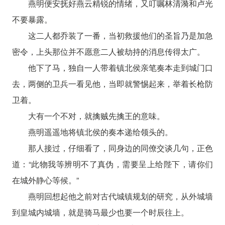
燕明便安抚好燕云精锐的情绪，又叮嘱林清漪和卢光
不要暴露。
这二人都乔装了一番，当初救援他们的圣旨乃是加急
密令，上头那位并不愿意二人被劫持的消息传得太广。
他下了马，独自一人带着镇北侯亲笔奏本走到城门口
去，两侧的卫兵一看见他，当即就警惕起来，举着长枪防
卫着。
大有一个不对，就擒贼先擒王的意味。
燕明遥遥地将镇北侯的奏本递给领头的。
那人接过，仔细看了，同身边的同僚交谈几句，正色
道：“此物我等辨明不了真伪，需要呈上给陛下，请你们
在城外静心等候。”
燕明回想起他之前对古代城镇规划的研究，从外城墙
到皇城内城墙，就是骑马最少也要一个时辰往上。