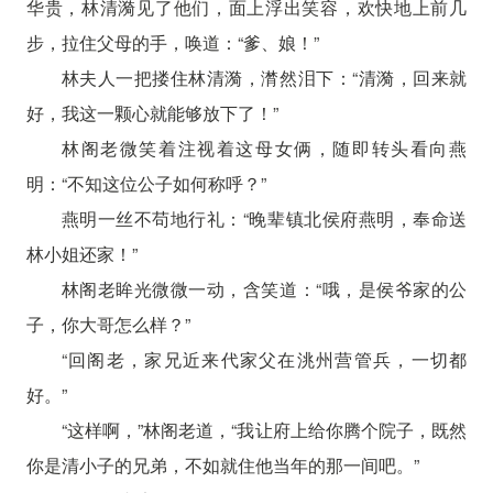
华贵，林清漪见了他们，面上浮出笑容，欢快地上前几
步，拉住父母的手，唤道：“爹、娘！”
林夫人一把搂住林清漪，潸然泪下：“清漪，回来就
好，我这一颗心就能够放下了！”
林阁老微笑着注视着这母女俩，随即转头看向燕
明：“不知这位公子如何称呼？”
燕明一丝不苟地行礼：“晚辈镇北侯府燕明，奉命送
林小姐还家！”
林阁老眸光微微一动，含笑道：“哦，是侯爷家的公
子，你大哥怎么样？”
“回阁老，家兄近来代家父在洮州营管兵，一切都
好。”
“这样啊，”林阁老道，“我让府上给你腾个院子，既然
你是清小子的兄弟，不如就住他当年的那一间吧。”