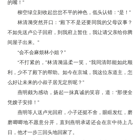
的嘴！”
柳空绿立刻收起岔岔不平的神色，低头认错：“是！”
林清漪突然开口：“殿下不是还要同我的父母议事？
不如先送卢公子回府，到我府上暂住，我让请父亲给你腾
间屋子出来。”
“会不会麻烦林小姐？”
“不打紧的，”林清漪温柔一笑，“我同清郎能如此顺
利，少不了殿下的帮助。如今在京城，我这位东道主，怎
么好让未来的小叔子居无定所呢？”
燕明颇为感动，扬起一抹真诚的笑容，道：“那便全
凭嫂子安排！”
燕明等人送卢光回府，小子还挺不舍，眼眶发红，磨
磨唧唧地不愿意分开，直到燕明承诺还会在京中待上几
日，他才一步三回头地回家了。