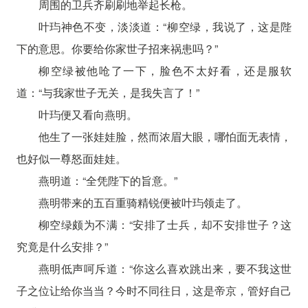
周围的卫兵齐刷刷地举起长枪。
叶玙神色不变，淡淡道：“柳空绿，我说了，这是陛
下的意思。你要给你家世子招来祸患吗？”
柳空绿被他呛了一下，脸色不太好看，还是服软
道：“与我家世子无关，是我失言了！”
叶玙便又看向燕明。
他生了一张娃娃脸，然而浓眉大眼，哪怕面无表情，
也好似一尊怒面娃娃。
燕明道：“全凭陛下的旨意。”
燕明带来的五百重骑精锐便被叶玙领走了。
柳空绿颇为不满：“安排了士兵，却不安排世子？这
究竟是什么安排？”
燕明低声呵斥道：“你这么喜欢跳出来，要不我这世
子之位让给你当当？今时不同往日，这是帝京，管好自己