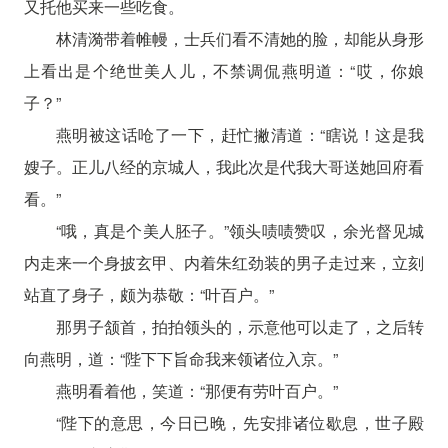
又托他买来一些吃食。
林清漪带着帷幔，士兵们看不清她的脸，却能从身形
上看出是个绝世美人儿，不禁调侃燕明道：“哎，你娘
子？”
燕明被这话呛了一下，赶忙撇清道：“瞎说！这是我
嫂子。正儿八经的京城人，我此次是代我大哥送她回府看
看。”
“哦，真是个美人胚子。”领头啧啧赞叹，余光督见城
内走来一个身披玄甲、内着朱红劲装的男子走过来，立刻
站直了身子，颇为恭敬：“叶百户。”
那男子颔首，拍拍领头的，示意他可以走了，之后转
向燕明，道：“陛下下旨命我来领诸位入京。”
燕明看着他，笑道：“那便有劳叶百户。”
“陛下的意思，今日已晚，先安排诸位歇息，世子殿