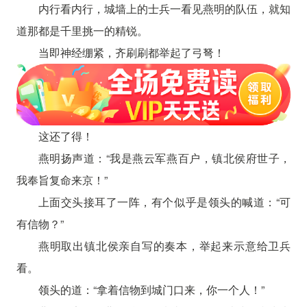
内行看内行，城墙上的士兵一看见燕明的队伍，就知
道那都是千里挑一的精锐。
当即神经绷紧，齐刷刷都举起了弓弩！
这还了得！
燕明扬声道：“我是燕云军燕百户，镇北侯府世子，
我奉旨复命来京！”
上面交头接耳了一阵，有个似乎是领头的喊道：“可
有信物？”
燕明取出镇北侯亲自写的奏本，举起来示意给卫兵
看。
领头的道：“拿着信物到城门口来，你一个人！”