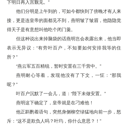
下明日再入宫觐见。”
他们分明是上午到的，可如今都快到了傍晚才有人来
接，更是连皇帝的面都见不到，燕明皱了皱眉，他隐隐觉
得天子是有意想叫他吃个闭门羹。
但这种说出来掉脑袋的话燕明岂会表露出来，他当即
表示无异议：“有劳叶百户，不知要如何安排我等的住
所？”
“燕云军五百精锐，暂时安置在三千营中。”
燕明耐心等着，发现他没有了下文，一怔：“那我
呢？”
叶百户沉默了一会儿，道：“陛下未做安置。”
燕明这下确定了，皇帝就是在刁难他！
他正斟酌着语句，突然身侧柳空绿猛地向前一步，怒
斥：“这不是欺负人吗？叶玙，你什么意思？！”