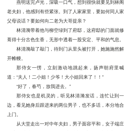
燕明送完卢光，深吸一口气，想到很快就要见到林阁
老夫妇，他感到有些紧张。到了人家家里，要如何同人家
父母说话？要如何向二老为大哥提亲？
林清漪带着他与柳空绿到了府邸，这府邸的门面就修
葺得十分古色生香，无形中透着一股安定、平和的气息。
林清漪敲了敲门，待到门从里头被打开，她施施然解
开帷幔。
那侍女一愣，立刻激动地跳起来，扬声朝府里喊
道：“夫人！二小姐！少爷！大小姐回来了！！”
“好了，春芍，放我进去。”
那侍女也是机灵的，听见林清漪发话，连忙让到一
边，看见她身后跟进来的两位男子，也不多话，本分地合
上门。
从大堂走出一对中年夫妇，男子面容平和，女子端庄