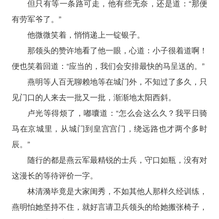
但只有等一条路可走，他有些无奈，还是道：“那便
有劳军爷了。”
他微微笑着，悄悄递上一锭银子。
那领头的赞许地看了他一眼，心道：小子很着道啊！
便也笑着回道：“应当的，我们会安排最快的马呈送的。”
燕明等人百无聊赖地等在城门外，不知过了多久，只
见门口的人来去一批又一批，渐渐地太阳西斜。
卢光等得烦了，嘟囔道：“怎么会这么久？我平日骑
马在京城里，从城门到皇宫宫门，绕远路也才两个多时
辰。”
随行的都是燕云军最精锐的士兵，守口如瓶，没有对
这漫长的等待评价一字。
林清漪毕竟是大家闺秀，不如其他人那样久经训练，
燕明怕她坚持不住，就好言请卫兵领头的给她搬张椅子，