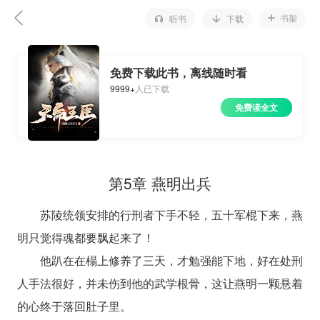
书架
听书
下载
免费下载此书，离线随时看
9999+
人已下载
免费读全文
第5章 燕明出兵
苏陵统领安排的行刑者下手不轻，五十军棍下来，燕
明只觉得魂都要飘起来了！
他趴在在榻上修养了三天，才勉强能下地，好在处刑
人手法很好，并未伤到他的武学根骨，这让燕明一颗悬着
的心终于落回肚子里。