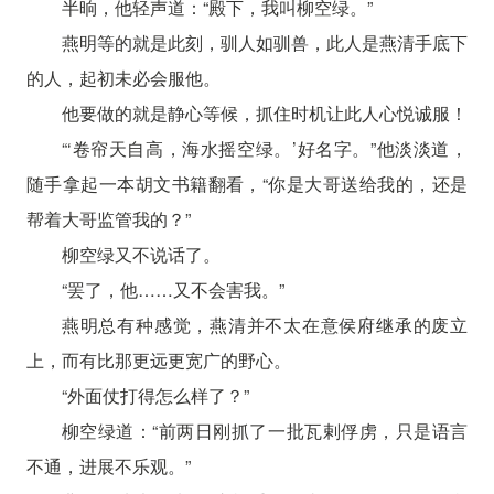
半晌，他轻声道：“殿下，我叫柳空绿。”
燕明等的就是此刻，驯人如驯兽，此人是燕清手底下
的人，起初未必会服他。
他要做的就是静心等候，抓住时机让此人心悦诚服！
“‘卷帘天自高，海水摇空绿。’好名字。”他淡淡道，
随手拿起一本胡文书籍翻看，“你是大哥送给我的，还是
帮着大哥监管我的？”
柳空绿又不说话了。
“罢了，他……又不会害我。”
燕明总有种感觉，燕清并不太在意侯府继承的废立
上，而有比那更远更宽广的野心。
“外面仗打得怎么样了？”
柳空绿道：“前两日刚抓了一批瓦剌俘虏，只是语言
不通，进展不乐观。”