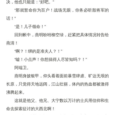
决，他也只能道：“好吧。”
“那就暂命你为百户！战场无眼，你务必听殷将军的
话！”
“是！儿子领命！”
回到帐中，燕明吩咐柳空绿，赶紧把具体情况转告给
燕清！
“啊？！绑的是准夫人？！”
“嘘！小点声！你想搞得人尽皆知吗？！”
阿端卫。
燕明身披银甲，仰头看着面前暴雪肆虐、旷达无垠的
长原，只觉得天地远阔，江山壮丽，体内的热血都被激得
沸腾起来。
这就是他父、他兄、大宁数以万计的士兵用信仰和生
命去探索征讨的大西北啊！