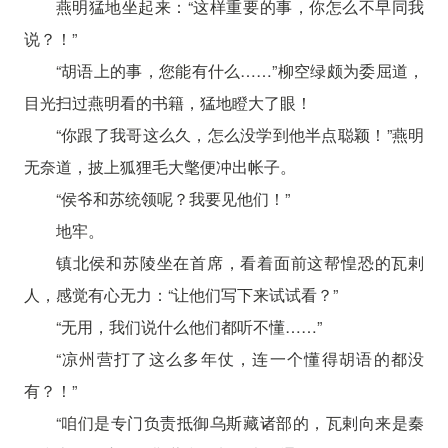
燕明猛地坐起来：“这样重要的事，你怎么不早同我
说？！”
“胡语上的事，您能有什么……”柳空绿颇为委屈道，
目光扫过燕明看的书籍，猛地瞪大了眼！
“你跟了我哥这么久，怎么没学到他半点聪颖！”燕明
无奈道，披上狐狸毛大氅便冲出帐子。
“侯爷和苏统领呢？我要见他们！”
地牢。
镇北侯和苏陵坐在首席，看着面前这帮惶恐的瓦剌
人，感觉有心无力：“让他们写下来试试看？”
“无用，我们说什么他们都听不懂……”
“凉州营打了这么多年仗，连一个懂得胡语的都没
有？！”
“咱们是专门负责抵御乌斯藏诸部的，瓦剌向来是秦