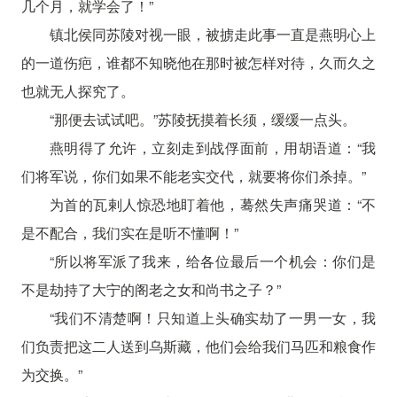
几个月，就学会了！”
镇北侯同苏陵对视一眼，被掳走此事一直是燕明心上
的一道伤疤，谁都不知晓他在那时被怎样对待，久而久之
也就无人探究了。
“那便去试试吧。”苏陵抚摸着长须，缓缓一点头。
燕明得了允许，立刻走到战俘面前，用胡语道：“我
们将军说，你们如果不能老实交代，就要将你们杀掉。”
为首的瓦剌人惊恐地盯着他，蓦然失声痛哭道：“不
是不配合，我们实在是听不懂啊！”
“所以将军派了我来，给各位最后一个机会：你们是
不是劫持了大宁的阁老之女和尚书之子？”
“我们不清楚啊！只知道上头确实劫了一男一女，我
们负责把这二人送到乌斯藏，他们会给我们马匹和粮食作
为交换。”