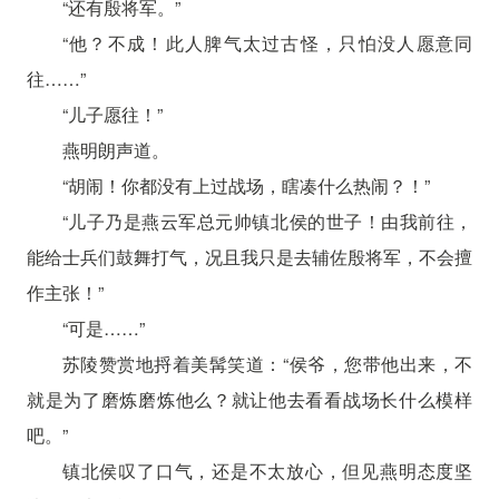
“还有殷将军。”
“他？不成！此人脾气太过古怪，只怕没人愿意同
往……”
“儿子愿往！”
燕明朗声道。
“胡闹！你都没有上过战场，瞎凑什么热闹？！”
“儿子乃是燕云军总元帅镇北侯的世子！由我前往，
能给士兵们鼓舞打气，况且我只是去辅佐殷将军，不会擅
作主张！”
“可是……”
苏陵赞赏地捋着美髯笑道：“侯爷，您带他出来，不
就是为了磨炼磨炼他么？就让他去看看战场长什么模样
吧。”
镇北侯叹了口气，还是不太放心，但见燕明态度坚