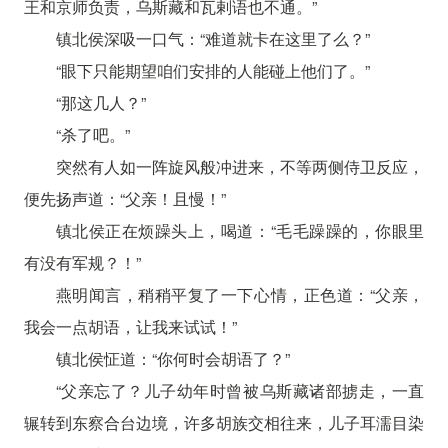
王和京师负责，乌斯藏和瓦剌语也不通。”
镇北侯深吸一口气：“难道就卡在这里了么？”
“眼下只能期望咱们安排的人能碰上他们了。”
“那这几人？”
“杀了吧。”
突然有人如一阵旋风般冲进来，不等两侧侍卫反应，
便先扬声道：“父亲！且慢！”
镇北侯正在烦躁头上，喝道：“毛毛躁躁的，你眼里
有没有军规？！”
燕明闻言，稍稍平复了一下心情，正色道：“父亲，
我会一点胡语，让我来试试！”
镇北侯怔道：“你何时会胡语了？”
“父亲忘了？儿子幼年时曾被乌斯藏诸部掳走，一直
辗转到东察合台边境，许多胡族交相往来，儿子耳濡目染