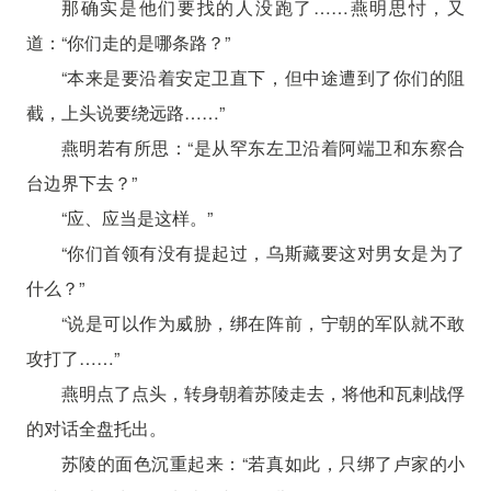
那确实是他们要找的人没跑了……燕明思忖，又
道：“你们走的是哪条路？”
“本来是要沿着安定卫直下，但中途遭到了你们的阻
截，上头说要绕远路……”
燕明若有所思：“是从罕东左卫沿着阿端卫和东察合
台边界下去？”
“应、应当是这样。”
“你们首领有没有提起过，乌斯藏要这对男女是为了
什么？”
“说是可以作为威胁，绑在阵前，宁朝的军队就不敢
攻打了……”
燕明点了点头，转身朝着苏陵走去，将他和瓦剌战俘
的对话全盘托出。
苏陵的面色沉重起来：“若真如此，只绑了卢家的小