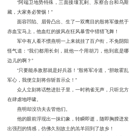
“阿端卫地势特殊，三面接壤瓦剌、东察合台和乌斯
藏，大家务必警惕！”
面容凹陷、眉骨凸出、生了一双鹰目的殷将军傲然于
赤血宝马上，他血红的披风在狂风暴雪中猎猎飞舞！
军中有人看不惯燕明一上来就挂了百户衔，不免阴阳
怪气道：“我们都用长剑，就他一个用胡刀，他到底是哪
边儿的啊？”
“只要能杀敌那就是好兵器！”殷将军冷道，“胆敢霍乱
军心，我便立刻将你斩首示众！”
众人立刻将话憋进肚子里，一时鸦雀无声，只听北方
在肆虐地呼啸。
燕明却没功夫去管他们。
他的眼前浮现出一抹幻象，转瞬即逝，随即胸膛迸发
出强烈的情感，仿佛久别故土的羔羊回到了故乡！