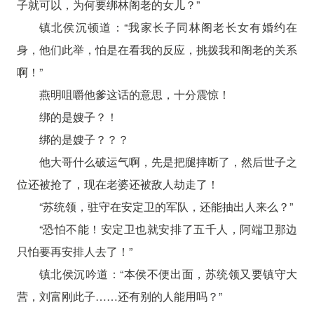
子就可以，为何要绑林阁老的女儿？”
镇北侯沉顿道：“我家长子同林阁老长女有婚约在
身，他们此举，怕是在看我的反应，挑拨我和阁老的关系
啊！”
燕明咀嚼他爹这话的意思，十分震惊！
绑的是嫂子？！
绑的是嫂子？？？
他大哥什么破运气啊，先是把腿摔断了，然后世子之
位还被抢了，现在老婆还被敌人劫走了！
“苏统领，驻守在安定卫的军队，还能抽出人来么？”
“恐怕不能！安定卫也就安排了五千人，阿端卫那边
只怕要再安排人去了！”
镇北侯沉吟道：“本侯不便出面，苏统领又要镇守大
营，刘富刚此子……还有别的人能用吗？”