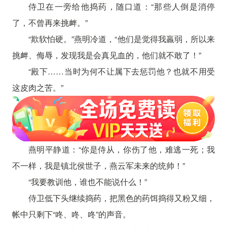
侍卫在一旁给他捣药，随口道：“那些人倒是消停
了，不曾再来挑衅。”
“欺软怕硬。”燕明冷道，“他们是觉得我羸弱，所以来
挑衅、侮辱，发现我是会真见血的，他们就不敢了！”
“殿下……当时为何不让属下去惩罚他？也就不用受
这皮肉之苦。”
燕明平静道：“你是侍从，你伤了他，难逃一死；我
不一样，我是镇北侯世子，燕云军未来的统帅！”
“我要教训他，谁也不能说什么！”
侍卫低下头继续捣药，把黑色的药饵捣得又粉又细，
帐中只剩下“咚、咚、咚”的声音。