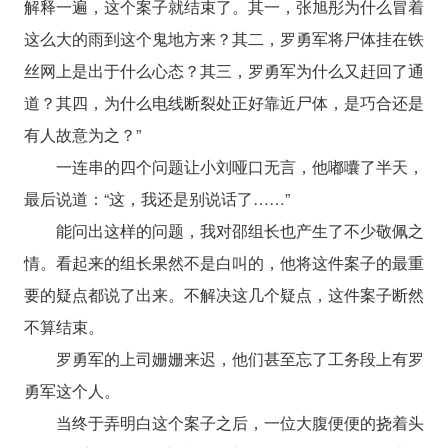
解释一遍，这个案子就结束了。其一，张旭彤为什么冒着
这么大的雨到这个鬼地方来？其二，罗勇军将尸体挂在铁
丝网上是出于什么心态？其三，罗勇军为什么又赶回了通
道？其四，为什么电线断裂处正好靠近尸体，是巧合还是
有人故意为之？”
一连串的四个问题让小刘哑口无言，他嘟囔了半天，
最后说道：“这，我还是别说话了……”
能问出这样的问题，我对邵组长也产生了不少敬佩之
情。看起来的组长果然不是白叫的，他将这件案子的最重
要的疑点都说了出来。不解决这几个疑点，这件案子断然
不算结束。
罗勇军的上司姗姗来迟，他们甚至忘了工务段上有罗
勇军这个人。
当终于弄明白这个案子之后，一位大腹便便的挠着头