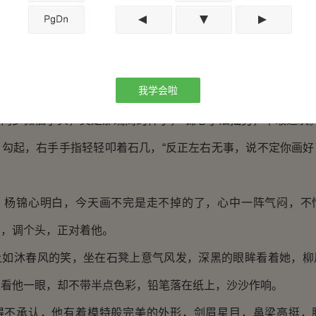
，走近来，他看着她一身普通学生装也没能挡住她的风华。
圃衬着她绝美的容颜，搔得他心神荡漾。
缕悸动，坐在了石凳上，“听说这个可以画像的，有劳锦心
我学会啦
步微低了头，又是那疏离的样子，“锦心手法拙劣，不敢造次。
起，右手手指轻轻叩着石几，“反正左右无事，说不定你画好
锦心明白，今天画不完是走不掉的了，心中一阵气闷，不
前，调个头，正对着他。
沐春风的笑，坐在石凳上意气风发，深黑的眼眸看着她，柳
眼看他一眼，却不带半点色彩，铅笔落在纸上，沙沙作响。
承认，他有着模特般完美的外形，剑眉星目，鼻梁高挺，