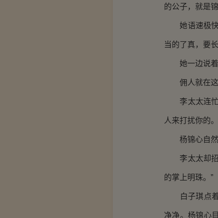
的公子，就是锦
她语速极快，
当的了真，要长
她一边说着，
佣人就在这时
李太太连忙招
人来打扰你的。
杨锦心自然不
李太太却招呼
的掌上明珠。”
白子琪点着头
净净。杨锦心