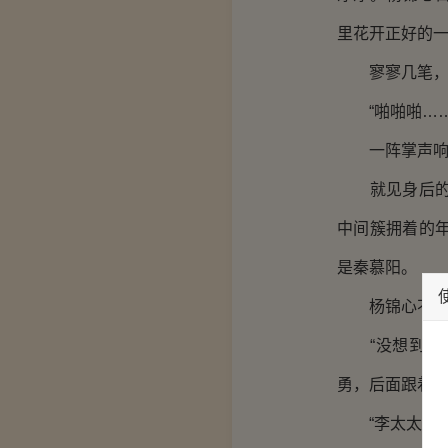
里花开正好的
寥寥几笔，就
“啪啪啪……
一阵掌声响起
就见身后的花
中间簇拥着的
是秦慕阳。
杨锦心不可察
“没想到，锦
勇，后面跟着
“李太太说的