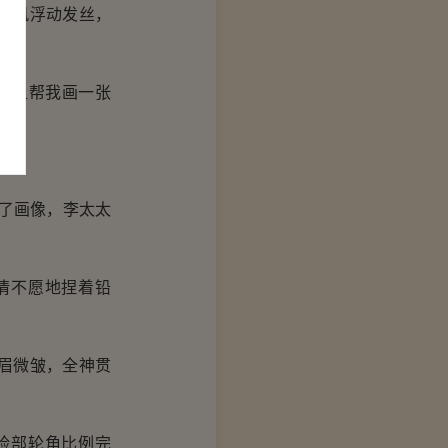
清风浮动发丝，
小姐帮我画一张
”
了画像，李太太
情不愿地捏着铅
眉微皱，全神贯
脸部轮角比例完