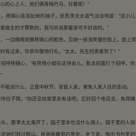
心的心上人，他们俩青梅竹马，好着呢！”
杨锦心连连扯她的袖子，反而李太太语气淡淡地道：“这小儿
辈做主的才算数的，我可听说那霍家可不好进的。”
一边暗暗观察杨锦心的脸色，见她一抹浅笑僵在脸上，脸上笑
有过来，毕恭毕敬地行礼，“太太，先生的贵客到了！”
呼杨锦心，“有劳杨小姐在这待会儿，我去前面打个招呼，你
”
能说什么，正直中秋节，官宦人家，难免人来人往的走动。
白子琪，“你还没给家里去电话吧，正好回个电话去，免得姨
，跟李太太离开了，园子里本也没什么佣人，园子里的人就
目送她们转过假山，将画板搬到石凳处，坐下来，掏出书包里的