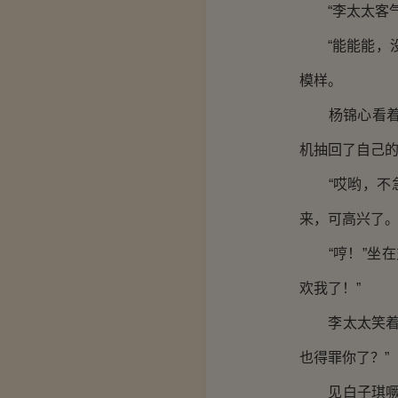
“李太太客气
“能能能，没
模样。
杨锦心看着面
机抽回了自己的
“哎哟，不急
来，可高兴了。
“哼！”坐在
欢我了！”
李太太笑着剜
也得罪你了？”
见白子琪噘着