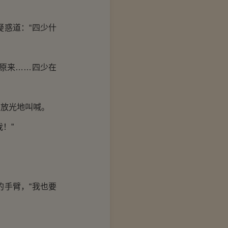
惑道：“四少什
原来……四少在
放光地叫喊。
！”
手臂，“我也要