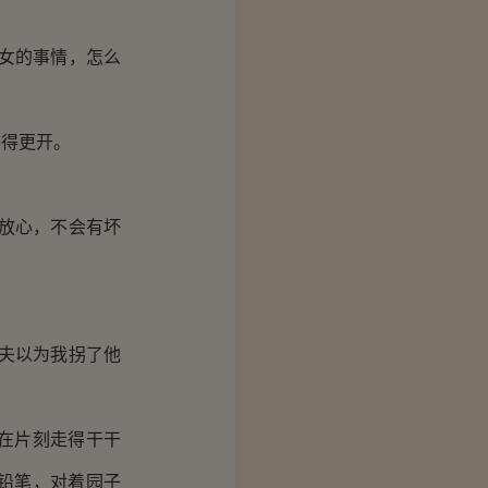
女的事情，怎么
得更开。
放心，不会有坏
夫以为我拐了他
在片刻走得干干
铅笔，对着园子