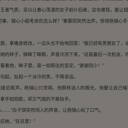
的王者气质，足以让春心荡漾的女子前仆后继，这也难怪，能让
事，锦心小姐考虑的怎么样？”秦慕阳突然出声，惊得杨锦心手
，拿橡皮修改，一边头也不抬地回答：“我已经有男朋友了，请
的样子，微眯了眯眼，声音冷冽下来，“这是最后一次机会，你
着他，眸子里，是一如既往的坚定，“谢谢四少！”
起，扯起一个冰冷的笑，不再说话。
近尾声，杨锦心只觉得，他那样迫人的眼光，快要让自己喘
想拿手拍拍脸，却又气恼的不敢抬手。
……”白子琪突然闯入的声音，让杨锦心松了口气。
她，“在这里！”