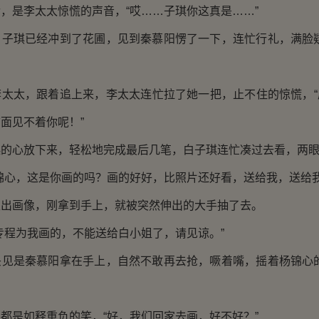
是李太太惊慌的声音，“哎……子琪你这真是……”
琪已经冲到了花圃，见到秦慕阳愣了一下，连忙行礼，满脸疑
太，跟着追上来，李太太连忙拉了她一把，止不住的惊慌，“
面见不着你呢！”
心放下来，轻松地完成最后几笔，白子琪连忙凑过去看，两眼
心，这是你画的吗？画的好好，比照片还好看，送给我，送给我
画像，刚拿到手上，就被突然伸出的大手抽了去。
程为我画的，不能送给白小姐了，请见谅。”
是秦慕阳拿在手上，自然不敢再去抢，噘着嘴，摇着杨锦心的
是如释重负的笑，“好，我们回家去画，好不好？”