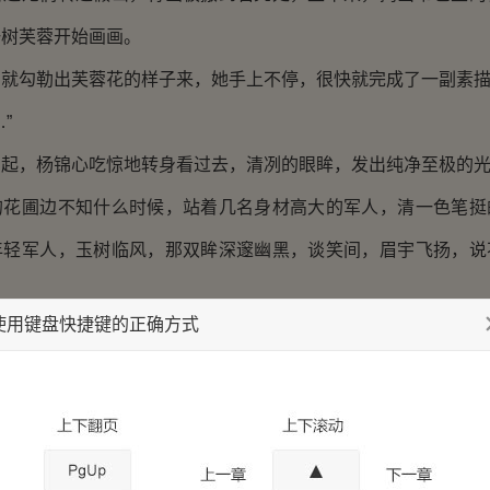
一树芙蓉开始画画。
勾勒出芙蓉花的样子来，她手上不停，很快就完成了一副素描
”
，杨锦心吃惊地转身看过去，清冽的眼眸，发出纯净至极的
圃边不知什么时候，站着几名身材高大的军人，清一色笔挺
年轻军人，玉树临风，那双眸深邃幽黑，谈笑间，眉宇飞扬，说
使用键盘快捷键的正确方式
地皱了眉，站起身来，总算知道自己那不由来的别扭从何而来
心小姐还有这等才华，这是……素描？”秦慕阳说着，摘下军
的几人无声地退下去。
贵客，就是你？”杨锦心稳了稳心神，平静地问道。