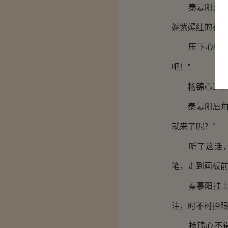
秦慕阳浅笑着
姹紫嫣红的花
压下心中那一
吧！”
杨锦心退后两
秦慕阳唇角勾
就来了呢？”
听了这话，杨
笔，走到画板
秦慕阳挂上如
注，时不时抬
杨锦心不得不