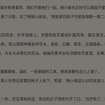
姐夫有贵客到，咱们不跟他们一起，杨小姐也正好可以画园子里
了兴致，拉了杨锦心就走，“表姐家的园子可是金陵数一数二
院去，抄手游廊上，浓郁的桂花香就扑面而来，越往里走
出来。假山周围种着各样花木，金桂、石榴、银杏，古荫森森，
圃，大朵大朵艳红的花朵，幽幽花香夹杂在浓郁桂花香里，这果
着画架、油彩，一些画画的工具，想来是要在这儿上课了。
人在旁边安置的椅子上坐下，笑道：“杨小姐这么好的女孩儿
热，还没等她说话，旁边的白子琪抢先开了口，“当然有了，