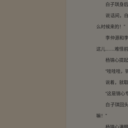
白子琪身后，
说话间，白子
么时候来的！”
李仲源和李太
这儿……难怪前
杨锦心提起的
“哇哇哇，锦
说着，就取出
“这是锦心专
白子琪回头见
嘛！”
杨锦心满眼都