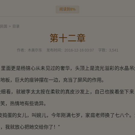
阅读到8%
民国
>
目录
第十二章
作者：
木美尔东
发布时间：
2016-12-16 03:07
字数：
3,541
面更是杨锦心从未见过的奢华，头顶上是流光溢彩的水晶吊
石地板，巨大的座钟摆在一边，充当了屏风的作用。
看，就被李太太按在柔软的真皮沙发上，自己也挨着坐下来
的笑，热情地有些诡异。
捣蛋的女儿，叫婉儿，今年刚满七岁，家庭老师换了七八个。
，我就放心把她交给你了！”