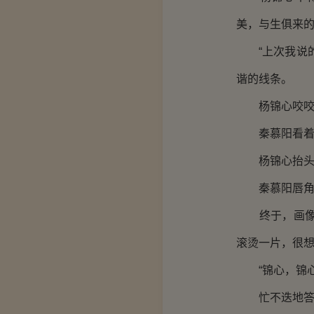
美，与生俱来
“上次我说的
谐的线条。
杨锦心咬咬唇
秦慕阳看着她
杨锦心抬头看
秦慕阳唇角勾
终于，画像接
滚烫一片，很
“锦心，锦心
忙不迭地答应