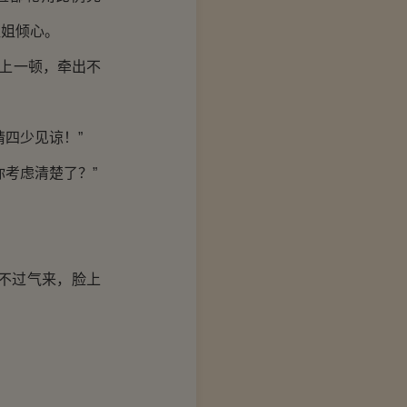
姐姐倾心。
上一顿，牵出不
四少见谅！”
考虑清楚了？”
不过气来，脸上