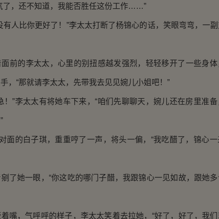
了，还不知道，我能否胜任这份工作……”
有人比你更好了！”李太太打断了杨锦心的话，笑眼弯弯，一副
前的李太太，心里的别扭感越发强烈，轻轻移开了一些身体
手，“那就请李太太，先带我去见见婉儿小姐吧！”
！”李太太有将她车下来，“咱们先聊聊天，婉儿还在房里准备
”
对面的白子琪，重重哼了一声，将头一偏，“我吃醋了，锦心一
了她一眼，“你这吃的哪门子醋，我跟锦心一见如故，跟她多
嘴，气呼呼的样子，李太太笑着去拉她，“好了，好了，我们