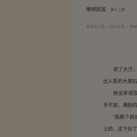
情倾民国
第十二章
爱奇艺小说
>
现代言情
>
情倾
进了大厅，里
出人影的大理
她没来得及细
手不放，满脸
“我那个调皮
上的，这下好了