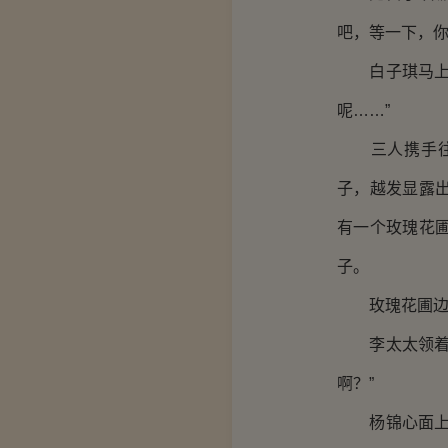
吧，等一下，你
白子琪马上来
呢……”
三人携手往后
子，越发显露
有一个玫瑰花
子。
玫瑰花圃边摆
李太太领着两
啊？”
杨锦心面上一