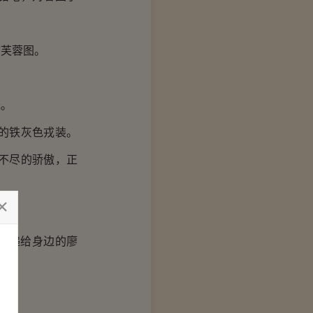
芙蓉图。
光。
的铁灰色戎装。
不尽的骄傲，正
了。
帽递给身边的廖