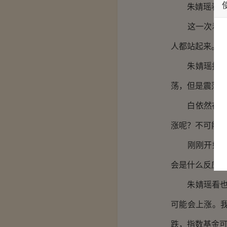
朱婧瑶看了下
这一次和昨天
人都站起来。
朱婧瑶扫了大
荡，但是震荡模
白依然在一旁
涨呢？不可能全
刚刚开始晨会
会是什么反应
朱婧瑶看也不
可能会上涨。
跌，指数基金可