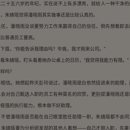
十五六岁的年纪，实在说不上有多漂亮，就给人一种干净的
来，朱婧瑶觉得潘晓雨其实做事还是比较认真的。
，潘晓雨没说要努力工作来赢得自己的信任，倒先想着卸去
水比普通员工要高。
眉，“你能告诉我理由吗？毕竟，我才刚来公司。”
朱婧瑶，盯头看着她办公桌上的日历，“我觉得我能力有限。”
样吗？
信。她想起昨天彭玲说过，潘晓雨是白依然招进来的助理，
人会对自己甄选入职的员工有种莫名的欣赏。更别提潘晓雨还是
及极强的执行能力，根本做不好助理。
管潘晓雨是否能在自己眼里胜任助理一职，朱婧瑶都不会同
，朱婧瑶要为分析研发部的其他人着想——自己才刚入职，先拿