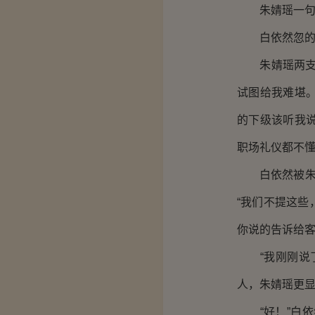
朱婧瑶一句话
白依然忽的一下
朱婧瑶两支手
试图给我难堪
的下级该听我
职场礼仪都不懂
白依然被朱婧
“我们不提这
你说的告诉给客
“我刚刚说了
人，朱婧瑶更显
“好！”白依