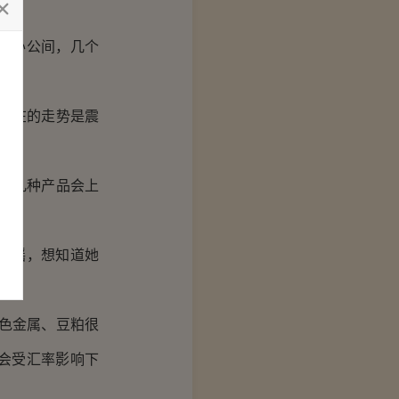
大办公间，几个
现在的走势是震
哪几种产品会上
婧瑶，想知道她
色金属、豆粕很
会受汇率影响下