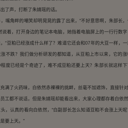
了声，打断了朱婧瑶的话。
嘴角畔的嘲笑却明晃晃的露了出来，“不好意思啊，朱部长，
依然说着，打开身边的笔记本电脑，她指着电脑屏上的一行行数字
，“豆粕已经涨成什么样了？难道它还会和07年的大豆一样，
只涨不跌？我们做分析研发的都知道，从豆粕上市以来，它的涨
种程度已经是个奇迹了，难不成豆粕还要上天？朱部长就这样下
满了火药味，白依然赤裸裸的挑衅，丝毫不加遮饰，直接针对
工都不说话，但是朱婧瑶却能看出来，大家心理都存着白依然
，认真的看向白依然，“白副部长怎么知道豆粕不会涨上天呢
是要上天。”