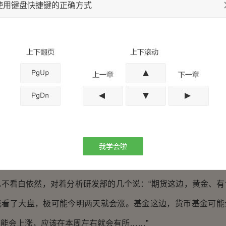
使用键盘快捷键的正确方式
表，八点半，她向大办公间走去。
截然不同，大办公间里的几个人早准备好了，等朱婧瑶走进
家一眼，“坐下吧，那么，我们现在开会。昨天我看了美盘，
式不会持续太久，大家留意下大盘，很可能最近就会上涨。”
慢慢悠悠的开了口：“那么朱部长觉得什么时候会上涨？又是
部产品都上涨吧。”
，白依然就挑衅意味十足。分析研发部的几名员工都看向朱
我学会啦
。
看白依然，对着分析研发部的几个说：“期货这边，黄金、有
我看了大盘，极可能今明两天就会涨。基金这边，货币基金可能
能会上涨，应该在本周左右就会有所……”