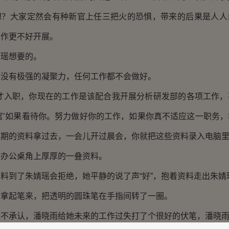
想？大家定然会有种新官上任三把火的恐惧，带来的后果是人人
工作更不好开展。
瑶想要的。
有极强的凝聚力，任何工作都不会做好。
入职，你现在的工作是该配合我开展分析研发部的各项工作，
官’如果看待你。努力做好你的工作，如果你真不适应这一职务
期的资料拿过去，一会儿开过晨会，你就把这些资料录入电脑里
公桌角上厚厚的一叠资料。
到了朱婧瑶会拒绝，她平静的说了声“好”，抱着资料走出朱婧
起笔来，把透明的圆珠笔在手指间转了一圈。
承认，潘晓雨给她未来的工作过失打了个很好的伏笔，潘晓雨