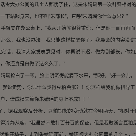
令大办公间的几个人都愣了住，这是朱婧瑶第一次针锋相对的
站起身来，也不叫“朱部长”，直呼“朱婧瑶你什么意思？”
臂支在办公桌上，“我从开始就很尊重你，但是你一而再再而
。那么，我也没办法，我只能这样提醒你了。我晨会的内容没讲
说完话，我请大家发表意见时，你再说不迟。做为副部长，你如
，你还真是白做了这么久了。”
瑶抢白了一顿，脸上阴沉得能滴下水来，“那好，”好一会儿，
些，就说走势，你凭什么觉得豆粕会涨？！你这样给我们做指导工
户，造成损失算你朱婧瑶的身上不成？！”
，据我观察及分析，豆粕期货的变动就在今明两天，”相对于
得冷静从容，“我虽然不敢打百分百的保证，但是我敢断言豆粕是
然推开椅子，走到朱婧瑶面前，她环视大办公间里的几个人，“