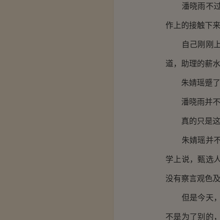
潘晓雨不过二
作上的接触下
自己刚刚上任
道，助理的薪
朱婧瑶蹙了下
潘晓雨并不看
真的只是这
朱婧瑶并不相
学上说，甄选
没有察言观色
但是今天，不
不是为了别的