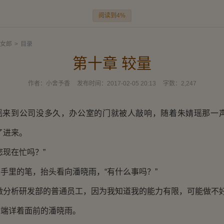
阅读到4%
女郎
>
目录
第十章 较量
作者：
小舍予香
发布时间：
2017-02-05 20:13
字数：
2,247
到公司没多久，办公室的门就被人敲响，随着朱婧瑶那一声
了进来。
现在忙吗？”
里的笔，抬头看向潘晓雨，“有什么事吗？”
分析研发部的普通员工，因为我知道我的能力有限，可能做不好
详着面前的潘晓雨。