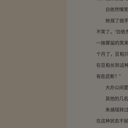
白依然噗笑出
她摇了摇手，
不笑了。”白
一抹揶揄的笑来
个月了，豆粕
在豆粕长到这
有些武断？”
大办公间里充
其他的几名员
朱婧瑶转过头
在这种状态不就