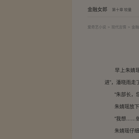
金融女郎
第十章 较量
爱奇艺小说
>
现代言情
>
金融
早上朱婧瑶来
进”，潘晓雨走
“朱部长，您
朱婧瑶放下手
“我想……做
朱婧瑶仔细端