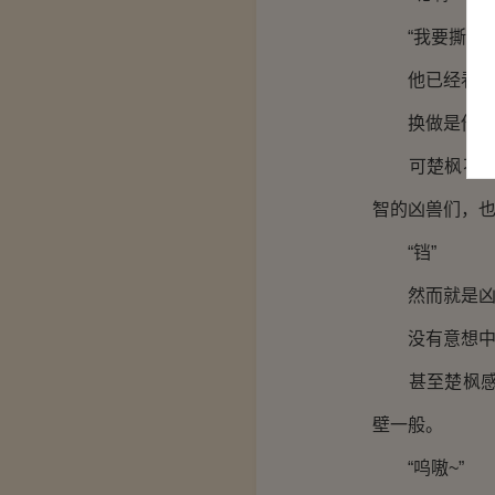
“我要撕了你
他已经看见，
换做是他人，
可楚枫不但没
智的凶兽们，
“铛”
然而就是凶兽
没有意想中的
甚至楚枫感到
壁一般。
“呜嗷~”