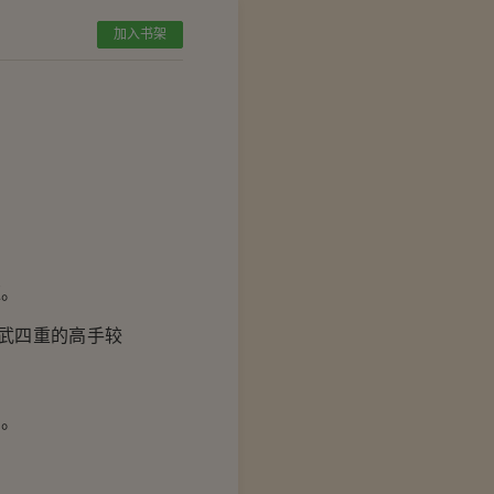
加入书架
应。
武四重的高手较
身。