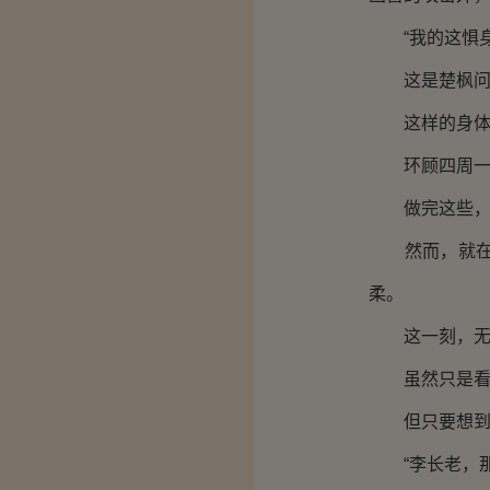
“我的这惧身
这是楚枫问自
这样的身体简
环顾四周一眼
做完这些，楚
然而，就在楚
柔。
这一刻，无论
虽然只是看到
但只要想到，
“李长老，那