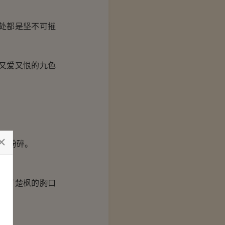
处都是坚不可摧
又爱又恨的九色
要粉碎。
在了楚枫的胸口
来。