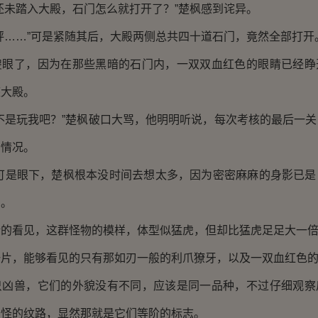
未踏入大殿，石门怎么就打开了？”楚枫感到诧异。
……”可是紧随其后，大殿两侧总共四十道石门，竟然全部打开
了，因为在那些黑暗的石门内，一双双血红色的眼睛已经睁
座大殿。
是玩我吧？”楚枫破口大骂，他明明听说，每次考核的最后一关
个情况。
”可是眼下，楚枫根本没时间去想太多，因为密密麻麻的身影已是
内。
看见，这群怪物的模样，体型似猛虎，但却比猛虎足足大一
，能够看见的只有那如刃一般的利爪獠牙，以及一双血红色的
兽，它们的外貌没有不同，应该是同一品种，不过仔细观察
奇怪的纹路，显然那就是它们等阶的标志。