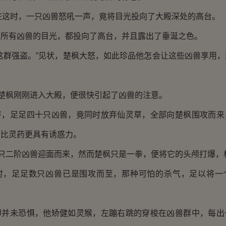
在这时，一只凶兽怒吼一声，竟将目光投向了大殿深处的高台。
有凶兽的目光，都投向了高台，并且露出了垂涎之色。
群强盗。”见状，楚枫大怒，如此珍品他怎会让这些凶兽享用，
。
楚枫刚刚进入大殿，便很快引起了凶兽的注意。
足足四十只凶兽，竟同时放弃仙灵草，全部向楚枫围攻而来
肉比灵药更具有诱惑力。
只二阶凶兽迎面而来，然而楚枫只是一拳，便将它的头颅打爆，
足足数只凶兽已是围攻而至，那种可怕的杀气，足以将一
未恐惧，他矫健如灵猴，左蹦右跳的穿梭在凶兽群中，每出