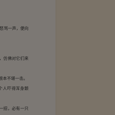
怒骂一声，便向
，仿佛对它们来
根本不堪一击。
个人吓得浑身颤
一招，必有一只