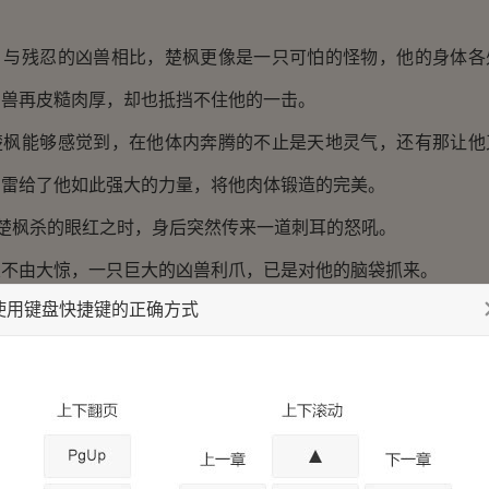
残忍的凶兽相比，楚枫更像是一只可怕的怪物，他的身体各
凶兽再皮糙肉厚，却也抵挡不住他的一击。
能够感觉到，在他体内奔腾的不止是天地灵气，还有那让他
神雷给了他如此强大的力量，将他肉体锻造的完美。
楚枫杀的眼红之时，身后突然传来一道刺耳的怒吼。
由大惊，一只巨大的凶兽利爪，已是对他的脑袋抓来。
使用键盘快捷键的正确方式
不同，比起其他凶兽不知强大多少倍，若是被它抓中，脑袋定
下意识的便向后一窜，想要躲开这道巨爪。
度实在太快，楚枫的脑袋虽然躲开了攻击，但它却狠狠的抓
胸口被撕裂出五道血淋淋的伤口，致命的疼痛让楚枫忍不住大叫起