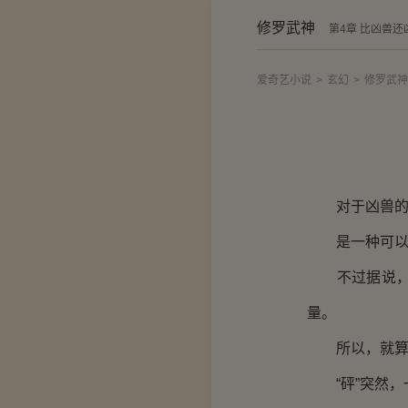
修罗武神
第4章 比凶兽还
爱奇艺小说
>
玄幻
>
修罗武神
对于凶兽的大
是一种可以修
不过据说，三
量。
所以，就算是
“砰”突然，