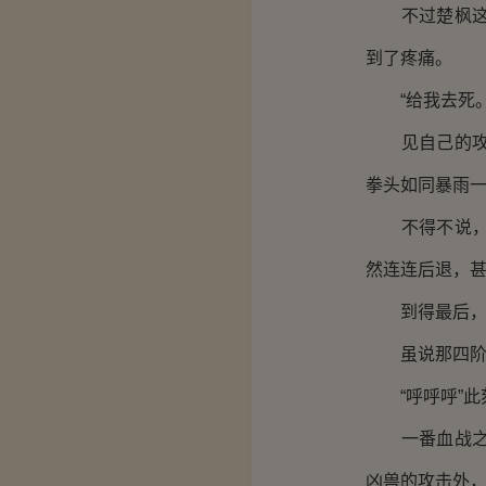
不过楚枫这一
到了疼痛。
“给我去死。
见自己的攻击
拳头如同暴雨
不得不说，楚
然连连后退，
到得最后，足
虽说那四阶凶
“呼呼呼”此
一番血战之后
凶兽的攻击外