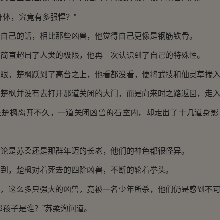
体，究竟有多强悍？”
己的话，相比那些凶兽，他觉得自己更像是钢筋铁骨。
直超出了人类的极限，他再一次认识到了自己的特殊性。
，楚枫跃到了高台之上，他看都没看，便将武技和仙灵草揣入
枫并没有去打开那道关闭的大门，而是向来时之路返回，走入
枫离开不久，一道关闭凶兽的石室内，却走出了十几道身影
是苏柔还是那群年迈的长老，他们的神色都很怪异。
，楚枫对着死去的四阶凶兽，不断的轮着拳头。
这么多只强大的凶兽，竟被一名少年所杀，他们仍是感到不可
孩子是谁？”苏柔询问道。