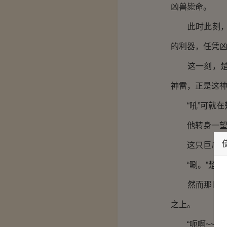
凶兽毙命。
此时此刻，与
的利器，任凭
这一刻，楚枫
神雷，正是这
“吼”可就在
他转身一望不
这只巨爪与众
“唰。”楚枫
然而那巨爪速
之上。
“呃啊~~”