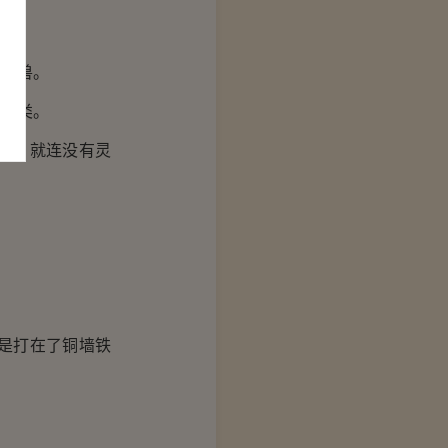
凶兽。
人类。
动，就连没有灵
是打在了铜墙铁