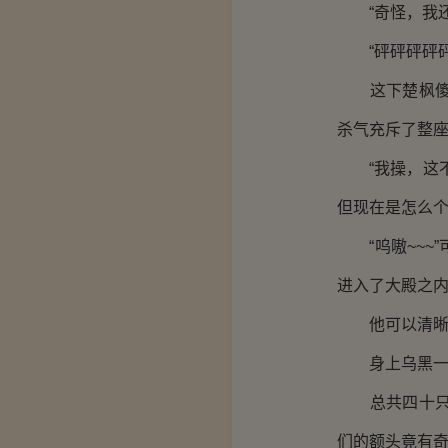
“奇怪，我还
“砰砰砰砰砰
这下楚枫傻眼
杀气充斥了整
“我操，这不
但现在是怎么
“呜嗷~~~
进入了大殿之
他可以清晰的
身上乌黑一片
总共四十只凶
们的额头竟有