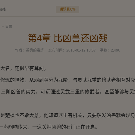
阅读到0%
凶残
>
目录
第4章 比凶兽还凶残
作者：
善良的蜜蜂
发布时间：
2016-01-12 13:57
字数：
2,496
名，楚枫早有耳闻。
炼的怪物，从弱到强分为九阶，与灵武九重的修武者相互对
阶凶兽的实力，可远强过灵武三重的修武者，甚至能够与灵
楚枫也不敢大意，他知道这里有机关，只要触发凶兽就会现
一声闷响传来，一道关押凶兽的石门正在开启。