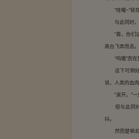
“哇喔~”就
与此同时，所
“靠，你们这
高台飞奔而去
“呜嗷”而在
这下可倒好，
说，人类的血
“滚开。”一
但与此同时，
抖。
然而楚枫却并