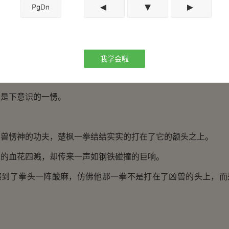
。”然而疼痛之余，楚枫更多的却是愤怒。
袭击他的那只凶兽，额头上有着四道纹路，可见这是一只四阶
肯定掉头便跑，因为哪怕是同一境界，但凶兽的力量肯定强于
我学会啦
有逃跑，反而疯狂的向那凶兽扑了过去，他这一不要命的举
也是下意识的一愣。
愣神的功夫，楚枫一拳结结实实的打在了它的额头之上。
血花四溅，却传来一声如钢铁碰撞的巨响。
了拳头一阵酸麻，仿佛他那一拳不是打在了凶兽的头上，而