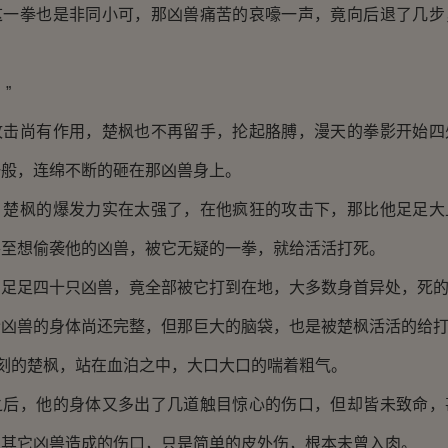
拳也是非同小可，那凶兽痛苦的哀嚎一声，竟向后退了几步
”
尚有作用，楚枫也不再留手，抡起胳膊，漫天的拳影开始四
一般，连绵不断的砸在那凶兽身上。
枫的爆发力实在太强了，在他疯狂的攻击下，那比他足足大
甚至想偷袭他的凶兽，被它无疑的一拳，就给活活打死。
足四十只凶兽，竟全部被它打到在地，大多数身首异处，死的
兽的身体尚还完整，但那巨大的脑袋，也是被楚枫活活的给打
刻的楚枫，站在血泊之中，大口大口的喘着粗气。
，他的身体又多出了几道触目惊心的伤口，但却皆未致命，
，其它凶兽造成的伤口，只是简单的皮外伤，根本未曾入肉。