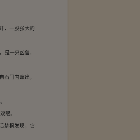
。
开，一股强大的
，是一只凶兽，
自石门内窜出，
倍。
双眼。
后楚枫发现，它