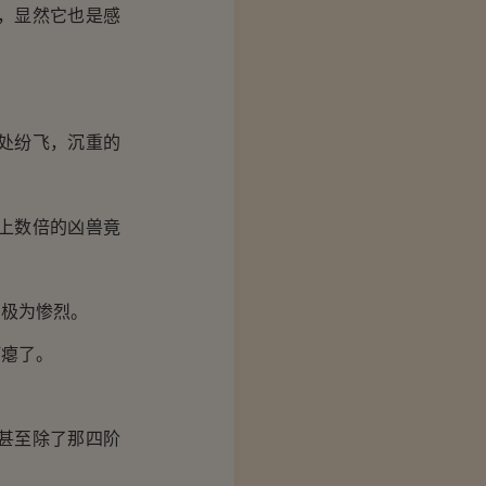
，显然它也是感
处纷飞，沉重的
上数倍的凶兽竟
极为惨烈。
瘪了。
甚至除了那四阶