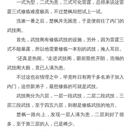
一式为型，二式为意，三式可化雷霆，总得来说这雷
霆三式修炼难度极高，不过楚枫却想试上一试。
洗漱一番之后，楚枫并无困意，于是便前往了内门的
武技阁。
首先，武技阁有修炼武技的设施，另外，因为雷霆三
式不能暴露，所以他需要修炼一本别的武技，掩人耳目。
“还真是热闹。”走进武技阁，眼前豁然开朗，浩瀚的
武技阁大殿，竟已人满为患。
不过这也在情理之中，毕竟昨日有两千多名弟子加入
内门，这些新弟子，最想修炼的可就是武技。
武技阁分为六层，一层一段武技，二层二段武技，三
层三段武技，至于四五六层，则都是修炼武技的地方。
楚枫一路向上，发现一层人满为患，二层则好了很
多，至于第三层的人，已是稀少。