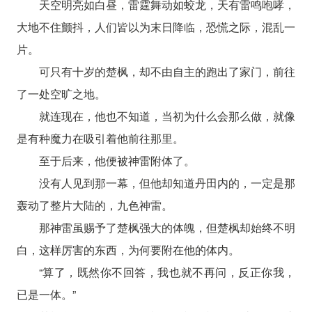
天空明亮如白昼，雷霆舞动如蛟龙，天有雷鸣咆哮，
大地不住颤抖，人们皆以为末日降临，恐慌之际，混乱一
片。
可只有十岁的楚枫，却不由自主的跑出了家门，前往
了一处空旷之地。
就连现在，他也不知道，当初为什么会那么做，就像
是有种魔力在吸引着他前往那里。
至于后来，他便被神雷附体了。
没有人见到那一幕，但他却知道丹田内的，一定是那
轰动了整片大陆的，九色神雷。
那神雷虽赐予了楚枫强大的体魄，但楚枫却始终不明
白，这样厉害的东西，为何要附在他的体内。
“算了，既然你不回答，我也就不再问，反正你我，
已是一体。”