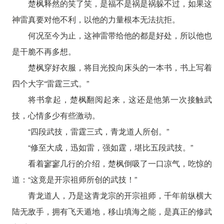
楚枫释然的笑了笑，是福不是祸是祸躲不过，如果这
神雷真要对他不利，以他的力量根本无法抗拒。
何况至今为止，这神雷带给他的都是好处，所以他也
是干脆不再多想。
楚枫穿好衣服，将目光投向床头的一本书，书上写着
四个大字“雷霆三式。”
将书拿起，楚枫翻阅起来，这还是他第一次接触武
技，心情多少有些激动。
“四段武技，雷霆三式，青龙道人所创。”
“修至大成，迅如雷，强如霆，堪比五段武技。”
看着寥寥几行的介绍，楚枫倒吸了一口凉气，吃惊的
道：“这竟是开宗祖师所创的武技！”
青龙道人，乃是这青龙宗的开宗祖师，千年前纵横大
陆无敌手，拥有飞天遁地，移山填海之能，是真正的修武