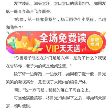
发丝凌乱，满头大汗，大口大口的喘着粗气，如同发
疯一般直奔高台飞奔而去。
“哈哈，第一终究是我的，杨天雨你个小屁孩，也想
和我争？”
“你当老子隐忍在外门足足六年，是为了什么？我现
在告诉你，老子为的就是他妈这些。”
段宇轩一边奔跑，一边欢呼，如同着了魔一般，目光
紧紧的凝视高台，竟忽视了大殿内的凶兽尸体。
“唰。”他一跃而起，稳稳的落在了高台之上。
可当他满脸笑容，将目光扫向脚下之后，却如晴天霹
雳，顿时傻眼。