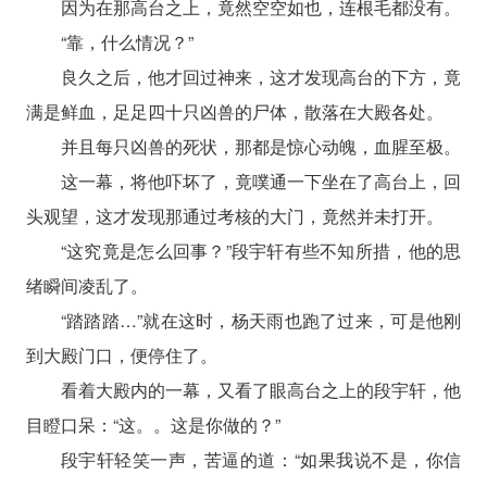
因为在那高台之上，竟然空空如也，连根毛都没有。
“靠，什么情况？”
良久之后，他才回过神来，这才发现高台的下方，竟
满是鲜血，足足四十只凶兽的尸体，散落在大殿各处。
并且每只凶兽的死状，那都是惊心动魄，血腥至极。
这一幕，将他吓坏了，竟噗通一下坐在了高台上，回
头观望，这才发现那通过考核的大门，竟然并未打开。
“这究竟是怎么回事？”段宇轩有些不知所措，他的思
绪瞬间凌乱了。
“踏踏踏…”就在这时，杨天雨也跑了过来，可是他刚
到大殿门口，便停住了。
看着大殿内的一幕，又看了眼高台之上的段宇轩，他
目瞪口呆：“这。。这是你做的？”
段宇轩轻笑一声，苦逼的道：“如果我说不是，你信