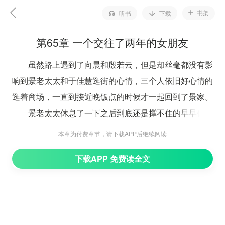
书架
听书
下载
第65章 一个交往了两年的女朋友
虽然路上遇到了向晨和殷若云，但是却丝毫都没有影
响到景老太太和于佳慧逛街的心情，三个人依旧好心情的
逛着商场，一直到接近晚饭点的时候才一起回到了景家。
景老太太休息了一下之后到底还是撑不住的早早休息
了，于佳慧则跑了一趟景氏，似乎有什么事要跟景元丰商
本章为付费章节，请下载APP后继续阅读
量，殷笑笑难得的泡了澡之后便安静的在房间里上网，顺
下载APP 免费读全文
便找找工作，到底她