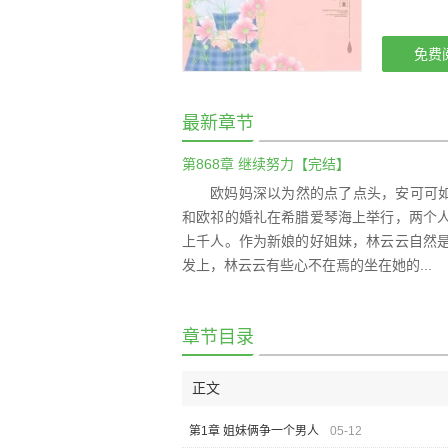
免费
最新章节
第868章 继续努力【完结】
欧妈妈深以为然的点了点头，安可可如
和欧祁的婚礼在希腊爱琴海上举行，两个
上千人。作为新娘的好姐妹，林云云自然
发上，林云云有些心不在焉的坐在她的...
章节目录
正文
第1章 姐妹俩争一个男人
05-12