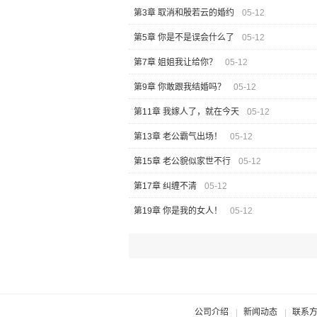
第3章 取消和殷若云的婚约
05-12
第5章 你是不是误会什么了
05-12
第7章 姐姐我让给你？
05-12
第9章 你敢跟我结婚吗？
05-12
第11章 我嫁人了，就在今天
05-12
第13章 老公霸气出场！
05-12
第15章 老公貌似家世不行
05-12
第17章 纠缠不清
05-12
第19章 你是我的女人！
05-12
公司介绍
新闻动态
联系