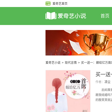
爱奇艺首页
首页
爱奇艺小说
>
现代言情
>
买一送一：嫁给亿万首
买一送
作者：
凉尘
后妈策划着
跟我结婚吗
的殷笑笑就