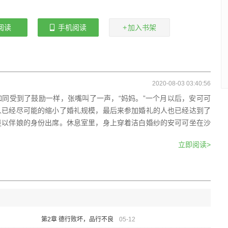
阅读
手机阅读
加入书架
2020-08-03 03:40:56
同受到了鼓励一样，张嘴叫了一声，“妈妈。”一个月以后，安可可
人已经尽可能的缩小了婚礼规模，最后来参加婚礼的人也已经达到了
是以伴娘的身份出席。休息室里，身上穿着洁白婚纱的安可可坐在沙
立即阅读>
第2章 德行败坏，品行不良
05-12