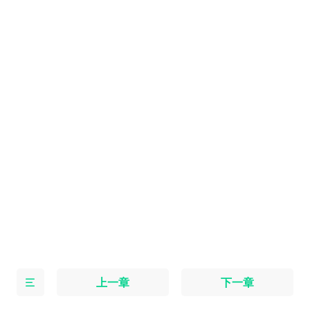
上一章
下一章