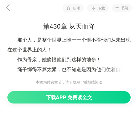
书架
听书
下载
第430章 从天而降
那个人，是整个世界上唯一一个恨不得他们从未出现
在这个世界上的人！
作为母亲，她痛恨他们到这样的地步！
绳子绑得不算太紧，也不知道是因为他们仗着自己人
多所以小看他们，还是觉得对他们根本没有必要废那么多
本章为付费章节，请下载APP后继续阅读
的心！
下载APP 免费读全文
很快，殷笑笑和陈宇身上的束缚就解开了，两个人却
还是将绳子缠在手上和脚上努力装作什么都没有变化的模
样