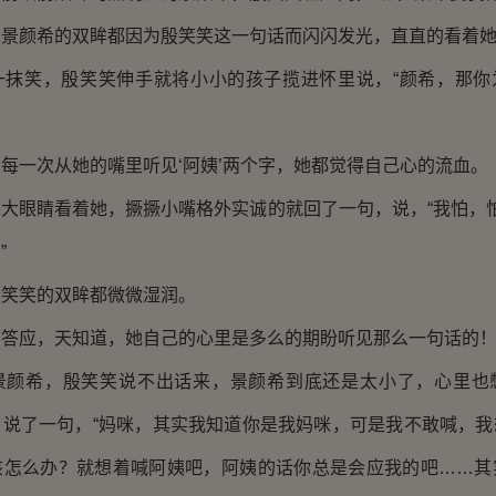
颜希的双眸都因为殷笑笑这一句话而闪闪发光，直直的看着她
笑，殷笑笑伸手就将小小的孩子揽进怀里说，“颜希，那你
一次从她的嘴里听见‘阿姨’两个字，她都觉得自己心的流血。
眼睛看着她，撅撅小嘴格外实诚的就回了一句，说，“我怕，怕我
”
笑的双眸都微微湿润。
应，天知道，她自己的心里是多么的期盼听见那么一句话的
希，殷笑笑说不出话来，景颜希到底还是太小了，心里也
口说了一句，“妈咪，其实我知道你是我妈咪，可是我不敢喊，我
该怎么办？就想着喊阿姨吧，阿姨的话你总是会应我的吧……其