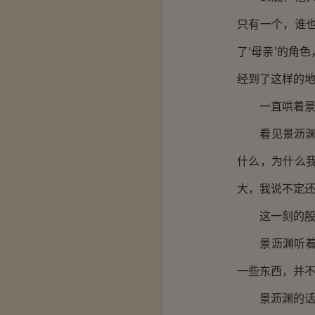
只有一个，谁
了‘母亲’的角
经到了这样的
一直哄着景颜
看见景沥渊的
什么，为什么
大，我说不定还
这一刻的殷笑
景沥渊听着这
一些东西，并不
景沥渊的话，