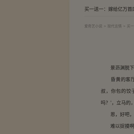
买一送一：嫁给亿万首
爱奇艺小说
>
现代言情
>
买一
景沥渊脱下外
昏黄的客厅里
叔，你包的饺
吗？’，立马的
恩，好吧，处
难以捉摸啊