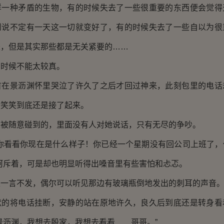
种矛盾的生物，有的时候失去了一些很重要的东西便会觉得
到说不定有一天这一切就变好了，有的时候失去了一些自以为很
来，但是其实那些都是无关紧要的……
候不能太较真。
景沥渊怀里哭泣了许久了之后才回过神来，此刻包里的电话
殷笑笑到底还是接了起来。
随意碰到的，里面没有人对她说话，只有无尽的争吵。
看看你现在是什么样子！你已经一个星期没有回公司上班了，
呵斥着，可是却也明显听得出嗓音里有些害怕和忐忑。
言不发，偶尔可以听见那边有玻璃瓶倒地发出的刺耳的声音
将电话挂断，安静的站在原地许久，良久后到底还是转身看
景沥渊，我想去殷家，我想去看看……哥哥。”