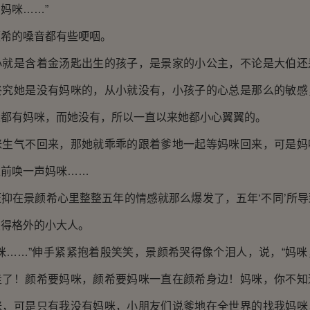
妈咪……”
的嗓音都有些哽咽。
是含着金汤匙出生的孩子，是景家的小公主，不论是大伯还
终究她是没有妈咪的，从小就没有，小孩子的心总是那么的敏感
人都有妈咪，而她没有，所以一直以来她都小心翼翼的。
气不回来，那她就乖乖的跟着爹地一起等妈咪回来，可是妈
上前唤一声妈咪……
在景颜希心里整整五年的情感就那么爆发了，五年‘不同’所导
变得格外的小大人。
……”伸手紧紧抱着殷笑笑，景颜希哭得像个泪人，说，“妈咪
走了！颜希要妈咪，颜希要妈咪一直在颜希身边！妈咪，你不知
咪，可是只有我没有妈咪，小朋友们说爹地在全世界的找我妈咪