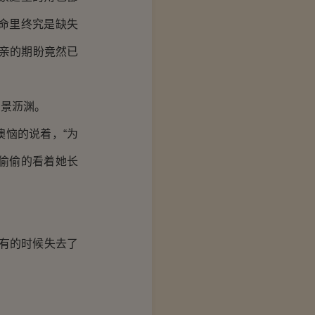
命里终究是缺失
母亲的期盼竟然已
景沥渊。
恼的说着，“为
偷偷的看着她长
有的时候失去了
。