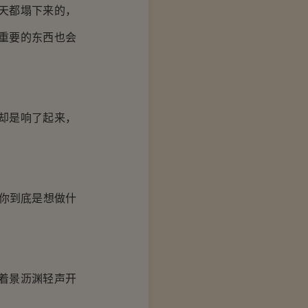
天都塌下来的，
重要的东西也会
却是响了起来，
你到底是想做什
。
着景沥渊轻声开