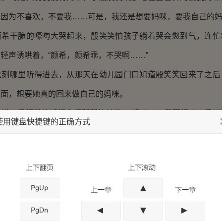
因为不喜欢，不要我……可是，我还是想要妈咪，要我自己的妈
干脆的嚎啕大哭起来，殷笑笑怕孩子躺着哭会憋到气，连忙
轻声诱哄着，“颜希，颜希乖，不哭啊……”
哪里听得进去，从那天在幼儿园门口知道殷笑笑回来了之后
见面，想要她真的回来做自己的妈咪。
，景颜希的话都变得断断续续的，“妈咪……我要妈咪，我不
使用键盘快捷键的正确方式
就要我自己的妈咪……，妈咪，你不要不要颜希，颜希会乖乖的
心都疼了！
下里的一块肉啊，她哪里舍得她手委屈，将她抱得紧紧的，
泪水，久久说不出话来。