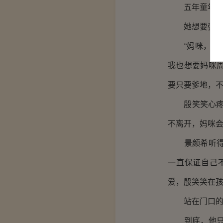
五年童年的缺
她想要弥补却
“妈咪，妈咪
我也想要妈咪
要只要爹地，不
殷笑笑心疼得
不离开，妈咪会
景颜希听得迷
一直保证自己
爱，殷笑笑在
站在门口的景
到底，他只是