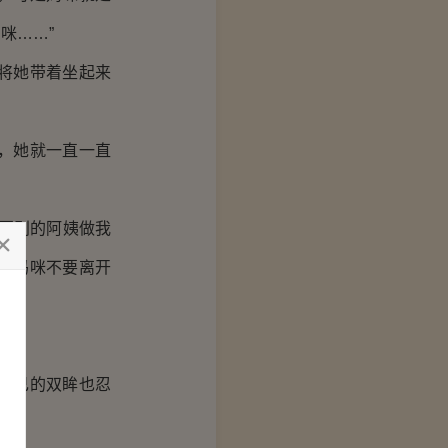
咪……”
将她带着坐起来
，她就一直一直
要别的阿姨做我
，妈咪不要离开
自己的双眸也忍