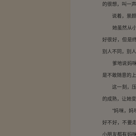
的很想，叫一声
说着，景颜希
她虽然从小就
好很好，但是
别人不同，别
爹地说妈咪生
是不敢随意的
这一刻，压抑
的成熟，让她
“妈咪，妈咪
好不好，不要
小朋友都有妈