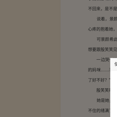
不回来，是不是
说着，景颜希
心疼的抱着她，
可景颜希此刻
想要跟殷笑笑
一边哭一边说
的妈咪……我
了好不好？”
殷笑笑听得
她是她身上掉
不住的绪满了