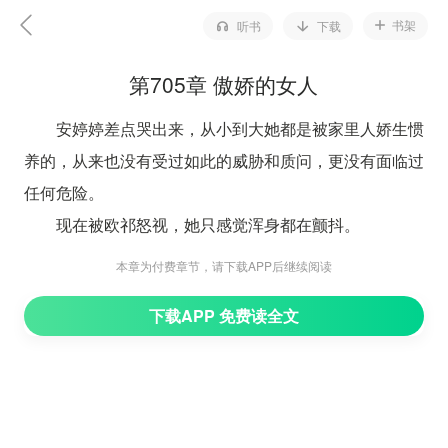
书架
听书
下载
第705章 傲娇的女人
安婷婷差点哭出来，从小到大她都是被家里人娇生惯
养的，从来也没有受过如此的威胁和质问，更没有面临过
任何危险。
现在被欧祁怒视，她只感觉浑身都在颤抖。
安婷婷眼圈一红，泪水落了下来，如同受了很大的委
本章为付费章节，请下载APP后继续阅读
屈，“你放开我，我不是故意的，呜呜呜……。”
下载APP 免费读全文
她的手推着欧祁的手，欧祁的手却像是铁钳一样，紧
紧地箍着她的衣领，