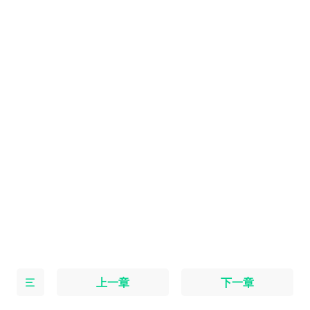
上一章
下一章