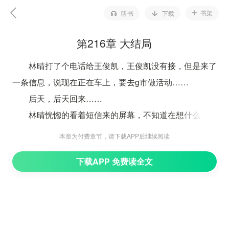
书架
听书
下载
第216章 大结局
林晴打了个电话给王俊凯，王俊凯没有接，但是来了
一条信息，说现在正在车上，要去g市做活动……
后天，后天回来……
林晴恍惚的看着短信来的屏幕，不知道在想什么。
她现在在想，自己要出国的事情，要不要告诉王俊凯
本章为付费章节，请下载APP后继续阅读
呢？
下载APP 免费读全文
可是回头一想，王俊凯现在正在办正事，如果这个时
候告诉王俊凯，搞不好还有可能让他分心，他都说