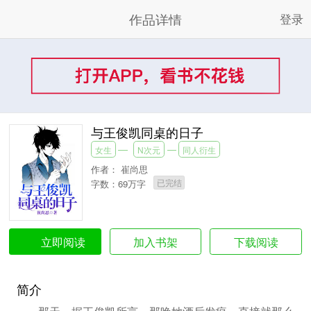
作品详情
登录
与王俊凯同桌的日子
女生
N次元
同人衍生
作者：
崔尚思
已完结
字数：69万字
加入书架
下载阅读
立即阅读
简介
那天，据王俊凯所言，那晚她酒后发疯，直接就那么