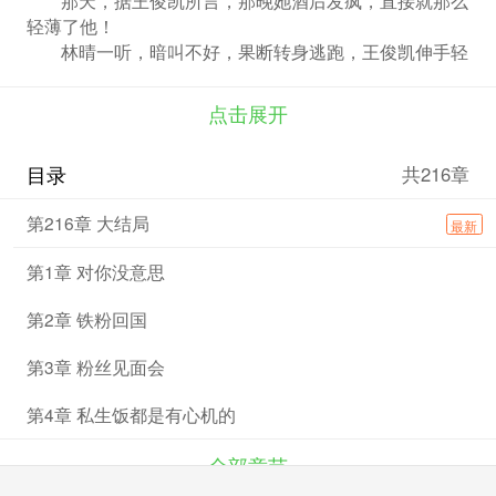
轻薄了他！
林晴一听，暗叫不好，果断转身逃跑，王俊凯伸手轻
而易举地一拉，然后俊脸凑上热气并洒在她脸上道，“林
晴，国家可没有规定轻薄了良家少男就可以一撒腿跑跑了
点击展开
之的！”林晴顿时瞪了眼……
目录
共216章
第216章 大结局
最新
第1章 对你没意思
第2章 铁粉回国
第3章 粉丝见面会
第4章 私生饭都是有心机的
全部章节