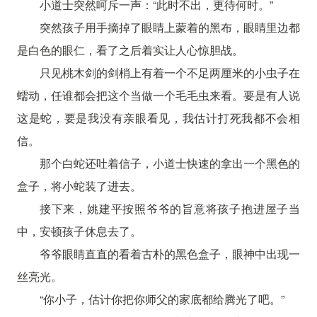
小道士突然呵斥一声：“此时不出，更待何时。”
突然孩子用手摘掉了眼睛上蒙着的黑布，眼睛里边都
是白色的眼仁，看了之后着实让人心惊胆战。
只见桃木剑的剑梢上有着一个不足两厘米的小虫子在
蠕动，任谁都会把这个当做一个毛毛虫来看。要是有人说
这是蛇，要是我没有亲眼看见，我估计打死我都不会相
信。
那个白蛇还吐着信子，小道士快速的拿出一个黑色的
盒子，将小蛇装了进去。
接下来，姚建平按照爷爷的旨意将孩子抱进屋子当
中，安顿孩子休息去了。
爷爷眼睛直直的看着古朴的黑色盒子，眼神中出现一
丝亮光。
“你小子，估计你把你师父的家底都给腾光了吧。”