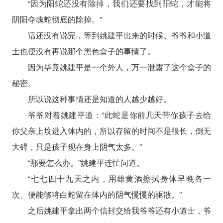
“因为阳蛇还没有除掉，我们还要找到阳蛇，才能将
阴阳夺魂蛇彻底的除掉。”
话还没有说完，等到姚建平出来的时候。爷爷和小道
士也便没有再说那个黑色盒子的事情了。
因为毕竟姚建平是一个外人，万一泄露了这个盒子的
秘密。
所以说这种事情还是知道的人越少越好。
爷爷对着姚建平道：“此蛇是你前几天带你孩子去给
你父亲上坟进入体内的，所以存留的时间不是很长，倒无
大碍，只是孩子现在身上阴气太多。”
“那要怎么办。”姚建平连忙问道。
“七七四十九天之内，用雄黄酒擦拭身体早晚各一
次。便能够将白蛇留在体内的阴气慢慢的驱散。”
之后姚建平拿出两个信封交给我爷爷还有小道士，爷