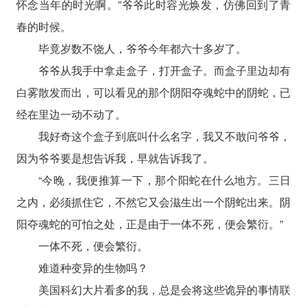
怀念当年的时光啊。”爷爷此时容光焕发，仿佛回到了青
春的时候。
毕竟岁数不饶人，爷爷今年都六十多岁了。
爷爷从我手中拿走盒子，打开盒子。而盒子里边却有
白雾散发而出，可以看见的那个阴阳夺魂蛇中的阴蛇，已
经在里边一动不动了。
我好奇这个盒子到底叫什么名字，我又不敢问爷爷，
因为爷爷要是想告诉我，早就告诉我了。
“今晚，我便推算一下，那个阳蛇在什么地方。三日
之内，必须抓住它，不然它又会滋生出一个阴蛇出来。阴
阳夺魂蛇的可怕之处，正是由于一体不死，便会繁衍。”
一体不死，便会繁衍。
难道种变异的生物吗？
美国科幻大片看多的我，总是会将这些诡异的事情联