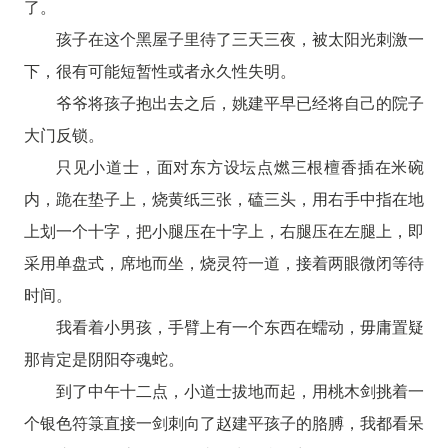
了。
孩子在这个黑屋子里待了三天三夜，被太阳光刺激一
下，很有可能短暂性或者永久性失明。
爷爷将孩子抱出去之后，姚建平早已经将自己的院子
大门反锁。
只见小道士，面对东方设坛点燃三根檀香插在米碗
内，跪在垫子上，烧黄纸三张，磕三头，用右手中指在地
上划一个十字，把小腿压在十字上，右腿压在左腿上，即
采用单盘式，席地而坐，烧灵符一道，接着两眼微闭等待
时间。
我看着小男孩，手臂上有一个东西在蠕动，毋庸置疑
那肯定是阴阳夺魂蛇。
到了中午十二点，小道士拔地而起，用桃木剑挑着一
个银色符箓直接一剑刺向了赵建平孩子的胳膊，我都看呆