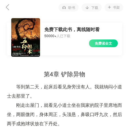
书架
听书
下载
免费下载此书，离线随时看
50000+
人已下载
免费读全文
第4章 铲除异物
等到第二天，起床后看见身旁没有人。我就纳闷小道
士去那里了。
刚走出屋门，就看见小道士坐在我家的院子里席地而
坐，两眼微闭，身体周正，头顶悬，鼻吸口呼九次，然后
两手成抱球状放在下丹处。