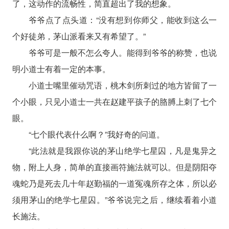
了，这动作的流畅性，简直超出了我的想象。
爷爷点了点头道：“没有想到你师父，能收到这么一
个好徒弟，茅山派看来又有希望了。”
爷爷可是一般不怎么夸人。能得到爷爷的称赞，也说
明小道士有着一定的本事。
小道士嘴里催动咒语，桃木剑所刺过的地方皆留了一
个小眼，只见小道士一共在赵建平孩子的胳膊上刺了七个
眼。
“七个眼代表什么啊？”我好奇的问道。
“此法就是我跟你说的茅山绝学七星囚，凡是鬼异之
物，附上人身，简单的直接画符施法就可以。但是阴阳夺
魂蛇乃是死去几十年赵勤福的一道冤魂所存之体，所以必
须用茅山的绝学七星囚。”爷爷说完之后，继续看着小道
长施法。